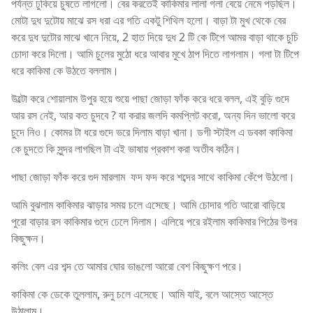
পর্যন্ত ঢুকিয়ে চুষতে লাগলো। বের করতেই কাকিমার লালা গলা বেয়ে নেমে পড়ছিল।
মোটা দুধ দুটোয় মাঝে রস ধরা এর গতি একটু শিথিল হলো। বাড়া টা মুখ থেকে বের
করে দুধ দুটোর মাঝে খানে নিয়ে, 2 হাত দিয়ে দুধ 2 টি কে টিপে আমর বাড়া থাকে চুচি
চোদা করে দিলো। আমি চুলের মুঠো ধরে আবার মুখে ঠাপ দিতে লাগলাম। গলা টা টিপে
ধরে কাকিমা কে উঠতে বললাম।
উল্টো করে শোয়ালাম উপুর হয়ে শুয়ে পাছা জোড়া ফাঁক করে ধরে বলল, এই বুড়ি গুদে
আর রস নেই, আর কত চুদবে ? যা করার জলদি কমপ্লিট করো, অন্য দিন ভালো করে
চুদে নিও। কোমর টা ধরে গুদে ভরে দিলাম বাড়া খানা। ডগী স্টাইল এ ডবকা কাকিমা
কে চুদতে কি সুন্দর লাগছিল টা এই ভাষায় প্রকাশ করা অতীব কঠিন।
পাছা জোড়া ফাঁক করে গুদ মারলাম ফদ ফদ করে শব্দের সাথে কাকিমা কেঁপে উঠলো।
আমি বুঝলাম কাকিমার ঝাড়ার সময় চলে এসেছে। আমি চোদার গতি আরো বাড়িয়ে
পুরো বাড়ার রস কাকিমার গুদে ঢেলে দিলাম। এলিয়ে পরে রইলাম কাকিমার পিঠের উপর
কিছুক্ষন।
কলিং বেল এর শব্দ তে আমার ঘোর ভাঙলো আরো বেশ কিছুক্ষণ পরে।
কাকিমা কে ডেকে তুললাম, রুনু চলে এসেছে। আমি যাই, বলে আস্তে আস্তে
উঠালাম।