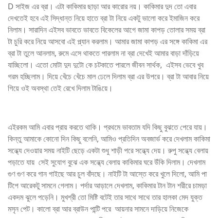
D সাইজ এর ব্রা। এটা কাকিমার ছাড়া আর কারোর নয়। কাকিমার দুদ তো এবার
দেখতেই হবে এই সিদ্ধান্ত নিয়ে হাতে ব্রা টা নিয়ে একটু ভালো করে ইমাজিন করে
নিলাম। সারাদিন এইসব ভাবতে ভাবতে বিকেলের আগে জামা কাপড় তোলার সময় ব্রা
টা চুরি করে নিয়ে আসবো এই প্ল্যান করলাম। আমার জামা কাপড় এর সঙ্গে কাকিমা এর
ব্রা টা তুলে আনলাম, রুমে এসে থাকতে পারলাম না ব্রা দেখেই আমার বাড়া দাঁড়িয়ে
যাচ্ছিলো। এতো মোটা দুদ দুটো কে চটকাতে পারলে জীবন সার্থক, এইসব ভেবে খুব
গরম হচ্ছিলাম। দিয়ে খেঁচে খেঁচে মাল ঢেলে দিলাম ব্রা এর উপরে। ব্রা টা আবার নিয়ে
গিয়ে ওই অবস্থা তেই রেখে দিলাম টাঙিয়ে।
এইরকম আমি এবার প্রায় করতে থাকি। প্রথমে ভাবতাম যদি কিছু বুঝতে পেরে যায়।
কিন্তু আমাকে কোনো দিন কিছু বলেনি, আমিও প্রতিদিন অবজার্ভ করে দেখলাম কাকিমা
সন্ধ্যে দেওয়ার সময় নাইটি ছেড়ে একটা শুধু শাড়ী পরে সন্ধ্যে দেয়। রুপু সন্ধ্যে বেলায়
পড়াতে যায় সেই সুযোগ বুঝে এক সন্ধ্যে বেলায় কাকিমার ঘরে উঁকি দিলাম। দেখলাম
গুণ গুণ করে গান গাইছে আর চুল বাঁদছে। নাইটি টা আস্তে করে খুলে দিলো, আমি পা
টিপে আরেকটু সামনে গেলাম। পর্দার আড়ালে দেখলাম, কাকিমার টান টান শরীরে চামড়া
একদম ঝুলে পড়েনি। মুখশ্রী তো মিষ্টি বটেই তার সাথে সাথে তার হালকা মেদ যুক্ত
মসৃন পেট। কালো ব্রা আর ব্রাউন পান্টি পরে আয়নার সামনে দাড়িয়ে নিজেকে