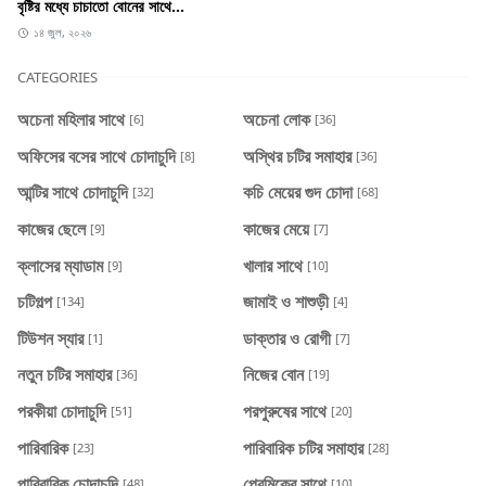
বৃষ্টির মধ্যে চাচাতো বোনের সাথে...
১৪ জুল, ২০২৬
CATEGORIES
অচেনা মহিলার সাথে
অচেনা লোক
[6]
[36]
অফিসের বসের সাথে চোদাচুদি
অস্থির চটির সমাহার
[8]
[36]
আন্টির সাথে চোদাচুদি
কচি মেয়ের গুদ চোদা
[32]
[68]
কাজের ছেলে
কাজের মেয়ে
[9]
[7]
ক্লাসের ম্যাডাম
খালার সাথে
[9]
[10]
চটিগল্প
জামাই ও শাশুড়ী
[134]
[4]
টিউশন স্যার
ডাক্তার ও রোগী
[1]
[7]
নতুন চটির সমাহার
নিজের বোন
[36]
[19]
পরকীয়া চোদাচুদি
পরপুরুষের সাথে
[51]
[20]
পারিবারিক
পারিবারিক চটির সমাহার
[23]
[28]
পারিবারিক চোদাচুদি
প্রেমিকের সাথে
[48]
[10]