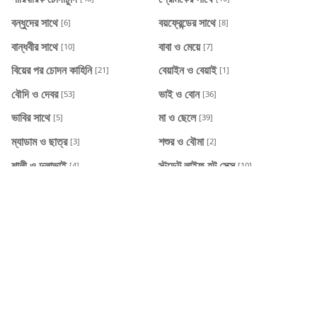
বন্ধুদের সাথে
বয়ফ্রেন্ডের সাথে
[6]
[8]
বান্ধবীর সাথে
বাবা ও মেয়ে
[10]
[7]
বিয়ের পর চোদন কাহিনি
বেয়াইন ও বেয়াই
[21]
[1]
বৌদি ও দেবর
ভাই ও বোন
[53]
[36]
ভাবির সাথে
মা ও ছেলে
[5]
[39]
ম্যাডাম ও ছাত্র
শশুর ও বৌমা
[3]
[2]
শালী ও দুলাভাই
স্টুডেন্ট লাইফ হট সেক্স
[4]
[10]
স্যার ও ছাত্রীর চোদাচুদি
হট বউ
[5]
[20]
RECENT POST
কাজের মেয়ে সুমিকে দেওয়া আমার উপহার
2026/8/6
একদিন সন্ধেবেলার চমৎকার কাহিনী
2026/8/6