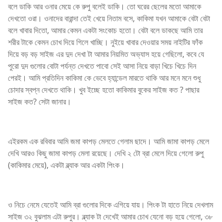
বলে ডাকি আর ওনার মেয়ে কে রুপু বলেই ডাকি। তো ঘরের ছেলের মতো আমাকে
দেখতো ওরা। ওনাদের বারান্দা তেই খেয়ে নিতাম বসে, কাকিমা যখন আমাকে বেটা বেটা
বলে খাবার দিতো, আমার কেমন একটা সংকোচ হতো। বেটা বলে ডাকছে আমি তার
শরীর টাকে কেমন চোখ দিয়ে গিলে খাচ্ছি। নুইয়ে খাবার দেওয়ার সময় নাইটির ফাঁক
দিয়ে বড় বড় সাইজ এর দুদ দেখা টা আমার নিয়মিত অভ্যাস হয়ে গেছিলো, কবে যে
পুরো দুদ গুলোর বোটা পর্যন্ত দেখতে পাবো সেই আসা নিয়ে বাড়া খিচে খিচে দিন
পেরই। আমি প্রতিদিন কাকিমা কে ভেবে হ্যান্ডেল মারতে থাকি আর মনে মনে শুধু
চোদার স্বপ্ন দেখতে থাকি। খুব ইচ্ছে হতো কাকিমার বুকের সাইজ কত ? পাছার
সাইজ কত? সেটা জানার।
এইরকম এক রবিবার আমি জমা কাপড় মেলতে গেলাম ছাদে। আমি জামা কাপড় মেলে
দেখি আরও কিছু জামা কাপড় মেলা রয়েছে। দেখি ২ টো ব্রা মেলে দিয়ে গেলো রুপু
(কাকিমার মেয়ে), একটা ব্ল্যাক আর একটা পিংক।
ও নিচে নেমে যেতেই আমি ব্রা গুলোর দিকে এগিয়ে যায়। পিংক টা হাতে নিয়ে দেখলাম
সাইজ ৩২ বুঝলাম এটা রুপুর। ব্ল্যাক টা দেখেই আমার চোখ যেনো বড় হয়ে গেলো, ৩৮