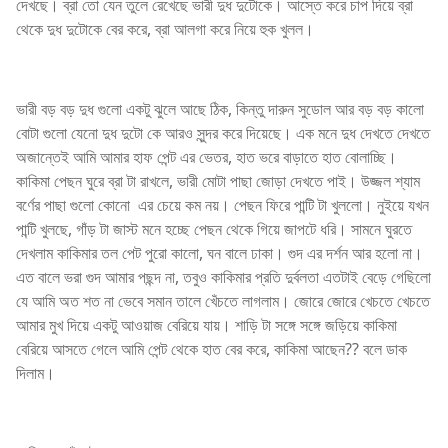
দেখছে। ব্রা তো যেন তুলে রেখেছে ভারী দুধ দুটোকে। আস্তে করে চাপ দিয়ে ব্রা
থেকে দুধ দুটোকে বের করে, ব্রা আলগা করে নিয়ে হুক খুলল।
ভারী বড় বড় দুধ গুলো একটু ঝুলে আছে ঠিক, কিন্তু দারুন সুডোল আর বড় বড় কালো
বোটা গুলো যেনো দুধ দুটো কে আরও সুন্দর করে দিয়েছে। এক মনে দুধ দেখতে দেখতে
অজান্তেই আমি আমার হাফ পেন্ট এর ভেতর, হাত ভরে বাড়াতে হাত বোলাচ্ছি।
কাকিমা পেছন ঘুরে ব্রা টা রাখলে, ভারী মোটা পাছা জোড়া দেখতে পাই। উজ্জল শ্যাম
বর্ণের পাছা গুলো কোনো এর চেয়ে কম নয়। পেছন ফিরে পান্টি টা খুললো। নুইয়ে যখন
পান্টি খুলছে, গাঁড় টা জাস্ট মনে হচ্ছে পেছন থেকে গিয়ে জাপটে ধরি। সামনে ঘুরতে
দেখলাম কাকিমার তল পেট পুরো কালো, ঘন বালে ঢাকা। গুদ এর দর্শন আর হলো না।
এত বালে ভরা গুদ আমার পছন্দ না, তবুও কাকিমার প্রতি দুর্বলতা এতটাই বেড়ে গেছিলো
যে আমি অত শত না ভেবে সমান তালে খেঁচতে লাগলাম। জোরে জোরে খেচতে খেচতে
আমার মুখ দিয়ে একটু আওয়াজ বেরিয়ে যায়। শাড়ি টা সঙ্গে সঙ্গে জড়িয়ে কাকিমা
বেরিয়ে আসতে গেলে আমি পেন্ট থেকে হাত বের করে, কাকিমা আছেন?? বলে ডাক
দিলাম।