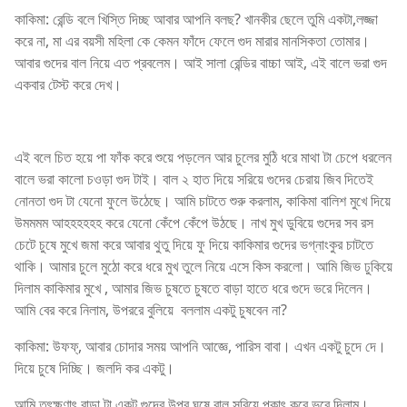
কাকিমা: রেন্ডি বলে খিস্তি দিচ্ছ আবার আপনি বলছ? খানকীর ছেলে তুমি একটা,লজ্জা
করে না, মা এর বয়সী মহিলা কে কেমন ফাঁদে ফেলে গুদ মারার মানসিকতা তোমার।
আবার গুদের বাল নিয়ে এত প্রবলেম। আই সালা রেন্ডির বাচ্চা আই, এই বালে ভরা গুদ
একবার টেস্ট করে দেখ।
এই বলে চিত হয়ে পা ফাঁক করে শুয়ে পড়লেন আর চুলের মুঠি ধরে মাথা টা চেপে ধরলেন
বালে ভরা কালো চওড়া গুদ টাই। বাল ২ হাত দিয়ে সরিয়ে গুদের চেরায় জিব দিতেই
নোনতা গুদ টা যেনো ফুলে উঠেছে। আমি চাটতে শুরু করলাম, কাকিমা বালিশ মুখে দিয়ে
উমমমম আহহহহহহ করে যেনো কেঁপে কেঁপে উঠছে। নাখ মুখ ডুবিয়ে গুদের সব রস
চেটে চুষে মুখে জমা করে আবার থুতু দিয়ে ফু দিয়ে কাকিমার গুদের ভগ্নাংকুর চাটতে
থাকি। আমার চুলে মুঠো করে ধরে মুখ তুলে নিয়ে এসে কিস করলো। আমি জিভ ঢুকিয়ে
দিলাম কাকিমার মুখে , আমার জিভ চুষতে চুষতে বাড়া হাতে ধরে গুদে ভরে দিলেন।
আমি বের করে নিলাম, উপররে বুলিয়ে বললাম একটু চুষবেন না?
কাকিমা: উফফ্, আবার চোদার সময় আপনি আজ্ঞে, পারিস বাবা। এখন একটু চুদে দে।
দিয়ে চুষে দিচ্ছি। জলদি কর একটু।
আমি তৎক্ষণাৎ বাড়া টা একটু গুদের উপর ঘষে বাল সরিয়ে পকাৎ করে ভরে দিলাম।