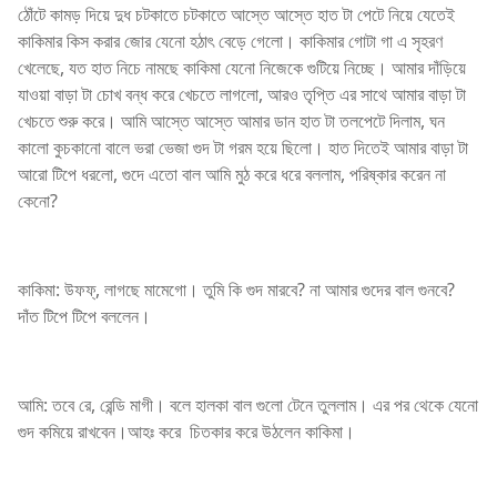
ঠোঁটে কামড় দিয়ে দুধ চটকাতে চটকাতে আস্তে আস্তে হাত টা পেটে নিয়ে যেতেই
কাকিমার কিস করার জোর যেনো হঠাৎ বেড়ে গেলো। কাকিমার গোটা গা এ সৃহরণ
খেলেছে, যত হাত নিচে নামছে কাকিমা যেনো নিজেকে গুটিয়ে নিচ্ছে। আমার দাঁড়িয়ে
যাওয়া বাড়া টা চোখ বন্ধ করে খেচতে লাগলো, আরও তৃপ্তি এর সাথে আমার বাড়া টা
খেচতে শুরু করে। আমি আস্তে আস্তে আমার ডান হাত টা তলপেটে দিলাম, ঘন
কালো কুচকানো বালে ভরা ভেজা গুদ টা গরম হয়ে ছিলো। হাত দিতেই আমার বাড়া টা
আরো টিপে ধরলো, গুদে এতো বাল আমি মুঠ করে ধরে বললাম, পরিষ্কার করেন না
কেনো?
কাকিমা: উফফ্, লাগছে মামেগো। তুমি কি গুদ মারবে? না আমার গুদের বাল গুনবে?
দাঁত টিপে টিপে বললেন।
আমি: তবে রে, রেন্ডি মাগী। বলে হালকা বাল গুলো টেনে তুললাম। এর পর থেকে যেনো
গুদ কমিয়ে রাখবেন।আহঃ করে চিতকার করে উঠলেন কাকিমা।