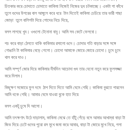
চিতকার করে চোদাতে চোদাতে কাকিমা নিজেই নিজের দুধ চটকাচ্ছে। একটা পা কাঁধে
তুলে গুদের উপরের বাল আঙ্গুলে করে ধরে টান দিতেই কাকিমা চেচিয়ে তার ভারী পাছা
জোড়া তুলে বালিশটা দিয়ে পোদের নিচে দিয়ে,
বলল লাগছে খুব। ওগুলো টেনোনা বাবু। আমি সব কেটে ফেলবো।
পচ করে বাড়া ঠেলতে থাকি কাকিমার রসালো গুদে। চোদার গতি বাড়ার সঙ্গে সঙ্গে
গোঙানি টা কাকিমার বেড়ে গেলো। চোদো আমাকে জোরে জোরে চোদো। চুদে চুদে
খাল করে দাও।
আমি সম্পূর্ণ জোর দিয়ে কাকিমার দীর্ঘদিন আচোদা গুদ তার যেনো নতুন করে ফুলসজ্জা
করে দিলাম।
কিছুক্ষণ সজোরে ফুল দমে ঠাপ দিতে দিতে আমি ঘেমে গেছি। কাকিমা বুঝতে পারলেন
আমি থকে গেছি। আমার ঘেমে যাওয়া বুকে হাত দিয়ে
বলল একটু চুষে দি আসো।
আমি তৎক্ষণাৎ উঠে দাড়ালাম, কাকিমা মেঝে তে হাঁটু গেঁড়ে বসে আমার আখাম্বা বাড়া টা
জিভ দিয়ে চেটে গুদের পুরো রস মুখে জমা করে আবার, বাড়া টা জোরে মুখে নিয়ে, গলা