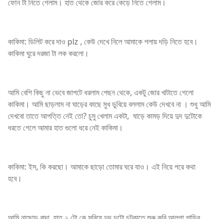
ফোন টা নিতে গেলাম। হাত থেকে জোর করে কেড়ে নিতে গেলাম।
কাকিমা: ডিলিট করে দাও plz , কেউ দেখে নিলে আমাকে গলায় দড়ি নিতে হবে।
কাকিমা ঘুরে দরজা টা লক করলো।
আমি বেশি কিছু না ভেবে জাপটে ধরলাম পেছন থেকে, একটু জোর খাটাতে গেলো
কাকিমা। আমি ছাড়লাম না ঘাড়ের কাছে মুখ ডুবিয়ে বললাম কেউ দেখবে না । শুধু আমি
দেখবো তাতে আপত্তি নেই তো? চুমু খেলাম একটা, ঘাড়ে কামড় দিয়ে দুদ দুটোকে
ধরতে গেলে আমার হাত গুলো ধরে নেই কাকিমা।
কাকিমা: ইস, কি করছো। আমাকে ছাড়ো তোমার ঘরে যাও। এই নিয়ে পরে কথা
হবে।
আমি নাছোড় বান্দা, হাত ২ টো কে সরিয়ে দুদ দুটো চটকাতে শুরু করি আলগা শাড়ির