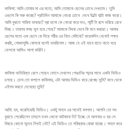
কাকিমা: আমি তোমার মা এর মতো, আমি তোমাকে ছেলের চোখে দেখতাম। তুমি
এগুলো কি শুরু করেছ? প্রতিদিন আমাকে নোংরা চোখে দেখে উল্টো পাল্টা কাজ করো।
আমি বুঝতে পারিনা ভাবছো? ব্রা গুলো কে নোংরা করে দাও, পান্টি টা রসে ভরিয়ে রেখে
দিচ্ছ। তারপর বলছ ভুল হয়ে গেছে? আমাকে বিধবা ভেবে কি মনে করছো। আমার
ছেলের মতো এক ছেলে কে দিয়ে শরীর এর খিদে মেটাবো? কয়েকদিন থেকেই লক্ষ্য
করছি, সোজাসুজি বোলবো বলেই ভাবছিলাম। আজ যে এই ভাবে হাতে নাতে ধরে
ফেলবো আমিও আশা করিনি।
কাকিমা অতিরিক্ত রেগে গেছেন ফোনে দেখলেন গোঙানির শব্দের সাথে একটা ভিডিও
চলছে। চোখ তো কপালে কাকিমার, এটা আমার ভিডিও করে রেখেছ তুমি? কবে থেকে
এইসব করতে দেখেছো তুমি?
আমি: হম, করেনিয়েছি ভিডিও। একটু সাহস এর সাথেই বললাম। আপনি তো সব
বুঝতে পেরেছিলেন তাহলে তখন কেনো আটকানা নি? ইচ্ছে যে আপনার ও হয় সে
বিষয়ে কোনো সন্দেহ নিশ্চই নেই? এই ভিডিও তে পরিষ্কার বোঝা যাচ্ছে। সাহস করে