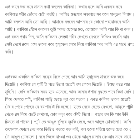
এই ভাবে শুরু করে নানান কথা বললেন কাকিমা। কথার ছলে আমি একবার করে
কাকিমার শরীর ছোঁয়ার চেষ্টা করছি। আমিও মনযোগ সহকারে সব শুনে সান্তনা দিলাম।
আমি বললাম আমি তো আছি। আমাকে বলবেন আপনার যে কোনো প্রয়োজনে আমি
আছি। কাকিমা হেঁসে বললেন তুমি আমর ছেলের মত, তোমাকে আমি আর কি বা বলব।
এই রকম প্রায় দিন, আমি কাকিমার লেঙ্গটা শরীর দেখতে দেখতে ভিডিও করেনি আর
সেটা দেখে রুমে এসে ভালো করে হ্যান্ডেল মেরে নিয়ে কাকিমা আর আমি এর সাথে গল্পঃ
করি।
এইরকম একদিন কাকিমা সন্ধ্যে দিতে গেছে আর আমি হ্যান্ডেল মারতে শুরু করে
দিয়েছি। কাকিমা যে পান্টি টা পরে ছিলো ওতেই রস ফেলে দিয়েছি। ইচ্ছে করে আর
মুছিনি। দেখি কাকিমার সময় হয়ে এসেছে, আজ আমার ইশারা বুঝতে পারে কিনা দেখি।
গিয়ে দেখতে পাই, কাকিমা শাড়ি ছেড়ে ব্রা তো পরলো। এবার কাকিমা ভালো মতোই
টের র পেয়ে গেছেন যে ব্যাপার টা কি হচ্ছে। হাতে নেড়ে ছেড়ে দেখলো, আঙ্গুলে পান্টি
থেকে রস নিয়ে চেটে দেখলো, চোখ বন্ধ করে টেস্ট নিলো। বাড়ার রস কি আর উনি
চিনতে না পারেন। পান্টি তে আঙুল বুলিয়ে মুচকি হেঁসে, গুদে আঙ্গুল ঢোকালো। আমি
তৎক্ষণাৎ ফোনে বের করে ভিডিও করতে শুরু করি, বাল গুলো সরিয়ে গুদের চেরা তে ২
টো আঙুল ঢোকালো। রসে ভিজে যাওয়া গুদ থেকে আঙুল চালান দেওয়ার সাথে সাথে