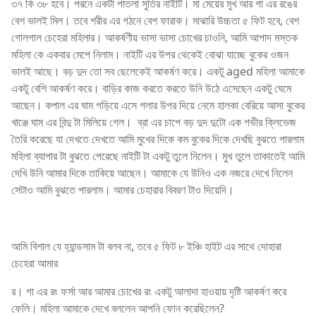
৩৭ কি ৩৮ হবে। পরনে একটা পাতলা সুতির নাইটি। মা মেয়ের মুখ আর গা এর রঙের
বেশ ভালই মিল। তবে শরীর এর গঠনে বেশ ফারাক। মাঝারি উচ্চতা ৫ ফিট হবে, বেশ
গোলগাল চেহেরা মহিলার। আকর্ষণীয় ভাসা ভাসা চোখের চাওনি, আমি আপাদ মস্তক
মহিলা কে একবার মেপে নিলাম। নাইটি এর উপর থেকেই বোঝা যাচ্ছে বুকের ওজন
ভালই আছে। বড় দুদ তো সব ছেলেকেই আকর্ষণ করে। একটু aged মহিলা আমাকে
একটু বেশি আকর্ষণ করে। বাড়ির কাজ করতে করতে উনি উঠে এসেছেন একটু ঘেমে
আছেন। কপাল এর ঘাম গড়িয়ে এসে গলার উপর দিয়ে নেমে হালকা বেরিয়ে আসা বুকের
খাঞ্জে ঘাম এর বিন্দু টা মিলিয়ে গেল। ব্রা এর চাপে বড় দুদ দুটো এক গভীর ক্লিভেজ
তৈরি করেছে যা দেখতে দেখতে আমি মুখের দিকে কম বুকের দিকে দেখছি বুঝতে পারলাম
মহিলা ব্যাপার টা বুঝতে পেরেছে নাইটি টা একটু তুলে নিলেন। মুখ তুলে তাকাতেই আমি
দেখি উনি আমার দিকে তাকিয়ে আছেন। আমাকে যে উনিও এক নজরে দেখে নিলেন
সেটাও আমি বুঝতে পারলাম। আমার চেহারার বিবরণ টাও দিয়েদি।
আমি বিশাল যে হ্যান্ডসাম টা বলব না, তবে ৫ ফিট ৮ ইঞ্চি হাইট এর সাথে দোহারা
চেহেরা আমার
র। গা এর রং ফর্সা আর আমার চোখের রং একটু আলাদা হাওয়ায় দৃষ্টি আকর্ষণ করে
ফেলি। মহিলা আমাকে দেখে বললেন আপনি ফোন করেছিলেন?