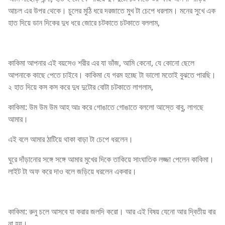
আচল এর উপর থেকে। চুলের মুঠি ধরে দরজাতে মুখ টা চেপে ধরলাম। মনের সুখে এক
হাত দিয়ে ডান দিকের দুধ ধরে জোরে চটকাতে চটকাতে বললাম,
কাকিমা আপনার এই বয়সেও শরীর এর যা ভাঁজ, আমি কেনো, যে কোনো ছেলে
আপনাকে কাছে পেতে চাইবে। কাকিমা যে গরম হচ্ছে টা ভালো মতোই বুঝতে পারছি।
২ হাত দিয়ে কস কস করে দুধ দুটোর বোটা চটকাতে লাগলাম,
কাকিমা: উম উম উম আহ আঃ করে গোঙাতে গোঙাতে বললো আস্তে বাবু, লাগছে
আমার।
এই বলে আমার ঠাটিয়ে থাকা বাড়া টা চেপে ধরলেন।
ঘুরে দাঁড়ানোর সঙ্গে সঙ্গে আমার মুখের দিকে তাকিয়ে সাংঘাতিক লজ্জা পেলেন কাকিমা।
লাইট টা অফ করে দাও বলে জড়িয়ে ধরলেন একবার।
কাকিমা: রুনু চলে আসবে যা করার জলদি করো। আর এই বিষয় যেনো আর দ্বিতীয় বার
না হয়।