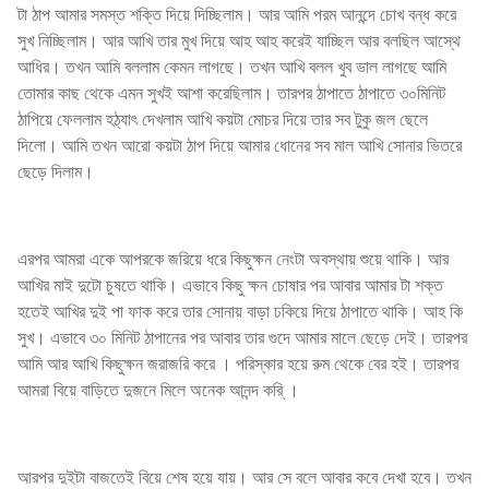
টা ঠাপ আমার সমস্ত শক্তি দিয়ে দিচ্ছিলাম। আর আমি পরম আনন্দে চোখ বন্ধ করে
সুখ নিচ্ছিলাম। আর আখি তার মুখ দিয়ে আহ আহ করেই যাচ্ছিল আর বলছিল আস্থে
আধির। তখন আমি বললাম কেমন লাগছে। তখন আখি বলল খুব ভাল লাগছে আমি
তোমার কাছ থেকে এমন সুখই আশা করেছিলাম। তারপর ঠাপাতে ঠাপাতে ৩০মিনিট
ঠাপিয়ে ফেললাম হঠ্যাৎ দেখলাম আখি কয়টা মোচর দিয়ে তার সব টুকু জল ছেলে
দিলো। আমি তখন আরো কয়টা ঠাপ দিয়ে আমার ধোনের সব মাল আখি সোনার ভিতরে
ছেড়ে দিলাম।
এরপর আমরা একে আপরকে জরিয়ে ধরে কিছুক্ষন নেংটা অবস্থায় শুয়ে থাকি। আর
আখির মাই দুটো চুষতে থাকি। এভাবে কিছু ক্ষন চোষার পর আবার আমার টা শক্ত
হতেই আখির দুই পা ফাক করে তার সোনায় বাড়া ঢকিয়ে দিয়ে ঠাপাতে থাকি। আহ কি
সুখ। এভাবে ৩০ মিনিট ঠাপানের পর আবার তার গুদে আমার মালে ছেড়ে দেই। তারপর
আমি আর আখি কিছুক্ষন জরাজরি করে । পরিস্কার হয়ে রুম থেকে বের হই। তারপর
আমরা বিয়ে বাড়িতে দুজনে মিলে অনেক আনন্দ করি্ ।
আরপর দুইটা বাজতেই বিয়ে শেষ হয়ে যায়। আর সে বলে আবার কবে দেখা হবে। তখন