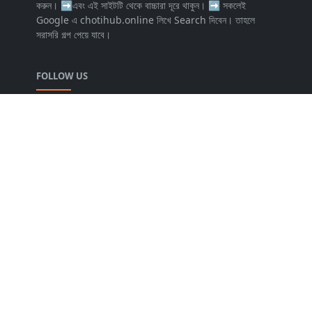
করুন। ➡এবং এই সাইটটি থেকে বাচ্চারা দূরে থাকুন। ➡️ সকলেই
Google এ chotihub.online লিখে Search দিবেন। তাহলে
সরাসরি গল্প পেয়ে যাবে।
FOLLOW US
NEWSLETTER
Stay up to date with the latest news and relevant
updates from us.
Copyright © 2025 Bangla Choti Golpo. Design by