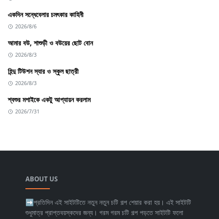
একদিন সন্ধেবেলার চমৎকার কাহিনী
2026/8/6
আমার বউ, শাশুড়ী ও বউয়ের ছোট বোন
2026/8/3
হিন্দু টিউশন স্যার ও স্কুল ছাত্রী
2026/8/3
শ্বশুর মশাইকে একটু আপ্যায়ন করলাম
2026/7/31
ABOUT US
➡প্রতিদিন এই সাইটটিতে নতুন নতুন চটি গল্প শেয়ার করা হয়। এই সাইটটি
শুধুমাত্র প্রাপ্তবয়স্কদের জন্য। গরম গরম চটি গল্প পড়তে সাইটটি ফলো