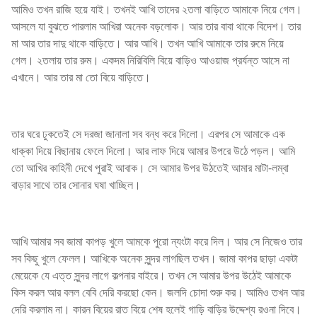
আমিও তখন রাজি হয়ে যাই। তখনই আখি তাদের ২তলা বাড়িতে আমাকে নিয়ে গেল।
আসলে যা বুঝতে পারলাম আখিরা অনেক বড়লোক। আর তার বাবা থাকে বিদেশ। তার
মা আর তার দাদু থাকে বাড়িতে। আর আখি। তখন আখি আমাকে তার রুমে নিয়ে
গেল। ২তলায় তার রুম। একদম নিরিবিলি বিয়ে বাড়িও আওয়াজ প্রর্যন্ত আসে না
এখানে। আর তার মা তো বিয়ে বাড়িতে।
তার ঘরে ঢুকতেই সে দরজা জানালা সব বন্ধ করে দিলো। এরপর সে আমাকে এক
ধাক্কা দিয়ে বিছানায় ফেলে দিলো। আর লাফ দিয়ে আমার উপরে উঠে পড়ল। আমি
তো আখির কাহিনী দেখে পুরাই আবাক। সে আমার উপর উঠতেই আমার মাটা-লম্বা
বাড়ার সাথে তার সোনার ঘষা খাচ্ছিল।
আখি আমার সব জামা কাপড় খুলে আমকে পুরো ন্যংটা করে দিল। আর সে নিজেও তার
সব কিছু খুলে ফেলল। আখিকে অনেক সুন্দর লাগছিল তখন। জামা কাপর ছাড়া একটা
মেয়েকে যে এত্ত সুন্দর লাগে কল্পনার বাইরে। তখন সে আমার উপর উঠেই আমাকে
কিস করল আর বলল বেবি দেরি করছো কেন। জলদি চোদা শুরু কর। আমিও তখন আর
দেরি করলাম না। কারন বিয়ের রাত বিয়ে শেষ হলেই গাড়ি বাড়ির উদ্দেশ্য রওনা দিবে।