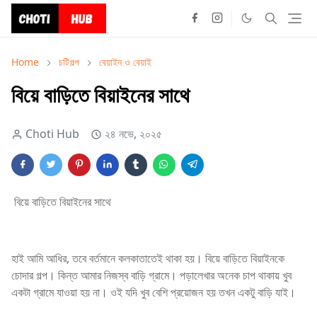
Home
চটিগল্প
বেয়াইন ও বেয়াই
বিয়ে বাড়িতে বিয়াইনের সাথে
Choti Hub
২৪ নভে, ২০২৫
বিয়ে বাড়িতে বিয়াইনের সাথে
হাই আমি আধির, তবে বর্তমানে কলকাতাতেই থাকা হয়। বিয়ে বাড়িতে বিয়াইনকে
চোদার গল্প। কিন্ত আমার নিজস্ব বাড়ি গ্রামে। পড়ালেখার অনেক চাপ থাকায় খুব
একটা গ্রামে যাওয়া হয় না। ওই যদি খুব বেশি প্রয়োজন হয় তখন একটু বাড়ি যাই।