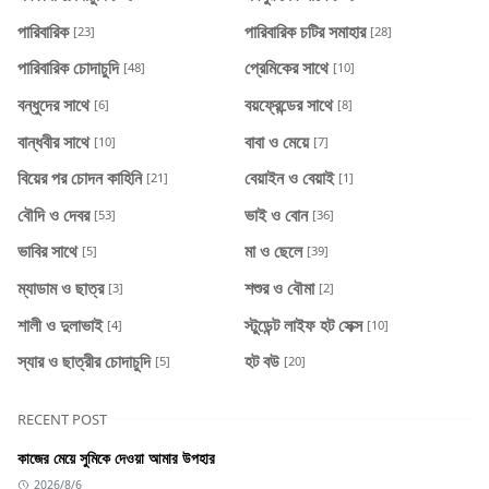
পারিবারিক
পারিবারিক চটির সমাহার
[23]
[28]
পারিবারিক চোদাচুদি
প্রেমিকের সাথে
[48]
[10]
বন্ধুদের সাথে
বয়ফ্রেন্ডের সাথে
[6]
[8]
বান্ধবীর সাথে
বাবা ও মেয়ে
[10]
[7]
বিয়ের পর চোদন কাহিনি
বেয়াইন ও বেয়াই
[21]
[1]
বৌদি ও দেবর
ভাই ও বোন
[53]
[36]
ভাবির সাথে
মা ও ছেলে
[5]
[39]
ম্যাডাম ও ছাত্র
শশুর ও বৌমা
[3]
[2]
শালী ও দুলাভাই
স্টুডেন্ট লাইফ হট সেক্স
[4]
[10]
স্যার ও ছাত্রীর চোদাচুদি
হট বউ
[5]
[20]
RECENT POST
কাজের মেয়ে সুমিকে দেওয়া আমার উপহার
2026/8/6