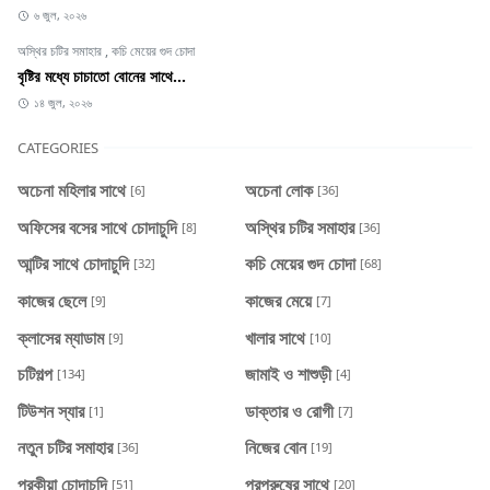
৬ জুল, ২০২৬
অস্থির চটির সমাহার
,
কচি মেয়ের গুদ চোদা
বৃষ্টির মধ্যে চাচাতো বোনের সাথে...
১৪ জুল, ২০২৬
CATEGORIES
অচেনা মহিলার সাথে
অচেনা লোক
[6]
[36]
অফিসের বসের সাথে চোদাচুদি
অস্থির চটির সমাহার
[8]
[36]
আন্টির সাথে চোদাচুদি
কচি মেয়ের গুদ চোদা
[32]
[68]
কাজের ছেলে
কাজের মেয়ে
[9]
[7]
ক্লাসের ম্যাডাম
খালার সাথে
[9]
[10]
চটিগল্প
জামাই ও শাশুড়ী
[134]
[4]
টিউশন স্যার
ডাক্তার ও রোগী
[1]
[7]
নতুন চটির সমাহার
নিজের বোন
[36]
[19]
পরকীয়া চোদাচুদি
পরপুরুষের সাথে
[51]
[20]