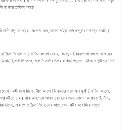
রে বের করে আনতে। রাফিন বললো চলেন ফুফি বের হই। ওই তিন পোলা বলে, বাড়া
তালি হা করে তাকিয়ে আছে।
ানি মাগী বাড়া হা কইরা দেখোস কেন, ভালো মাইয়া হইলে তুই চোখ বন্ধ করতি।
ে? চৈতালি বলে না। রাফিন বললো বের হ, কিন্তু ওই দিনপোলা বললো আমাদের
ে দাড়াইতেই তিনবন্ধু মিলে চৈতালীর উপর ঝাপায়া পড়লো, দুইজনে দু্টা দুধ চিপা
 দেখে একটা হাসি দিলো, নীল বললো কি করছো এতোক্ষন ফুফী? রাফিন বললো,
ভাতিজা হইতে চায়। যাক অবশেষে আমরা বের হবার জন্য গেলাম আবার সেই ভীড়,
য়া দিচ্ছে, এক পোলা চৈতালির হাতের কাছে ধোন বাইর করে দিয়ে বললো,