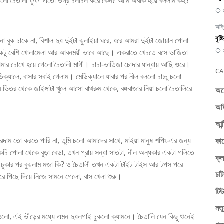
বললো চৈতালী ফুফী এতো উগ্র চলাচল করে কেন? আমি অবাক হয়ে বললাম কই?
অস্
বৃষ
ুক ঢাকে না, বিশাল দুধ দুইটা ঝুলাইয়া ঘরে, ধরে আমরা দুইটা জোয়ান পোলা
কটু বেশি খোলামেলা আর আবনময়ী ভাবে আছে। একরাতে খেচতে বসে ভাজিতা
আমার চোখে হয়ে গেলো চৈতালী মাগী। চাচা-ভাতিজা চোদার ধান্ধায় আছি ওরে।
CA
ক্যালে, বাসার সবাই গেলাম। মেডিক্যালে যাবার পর নীল বললো চাচ্চু চলো
ভিতর থেকে জাইঙ্গাটা খুলে আসো বাথরুম থেকে, বঙ্গবাজার নিয়া চলো চৈতালিরে
অচ
অফ
আন্
রদাম তো করতে পারি না, তুমি চলো আমাদের সাথে, মাইয়া মানুষ শপিং-এর জন্য
কা
চি পোলা থেকে বুড়া বেডা, তখন প্রায় সন্ধা সাতটা, নীল অন্ধকার একটা গলিতে
ক্ল
ে ঢুকার পর বুঝলাম মজা কি? ও চৈতালী তখন একটা টাইট টাইস আর টপস পরে
চটি
ে পিছে দিয়ে নিজে সামনে গেলো, বাস খেলা শুরু।
টিউ
নতু
লো, এই ভীড়ের মধ্যে এমন দুধলগাই ঢুকলো ক্যামনে। চৈতালি যেন কিছু শুনেই