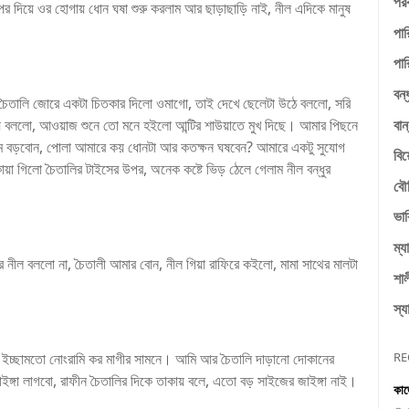
পরক
উপর দিয়ে ওর হোগায় ধোন ঘষা শুরু করলাম আর ছাড়াছাড়ি নাই, নীল এদিকে মানুষ
পার
পার
বন্
, চৈতালি জোরে একটা চিতকার দিলো ওমাগো, তাই দেখে ছেলেটা উঠে বললো, সরি
বান
 সময় বললো, আওয়াজ শুনে তো মনে হইলো আন্টির শাউয়াতে মুখ দিছে। আমার পিছনে
াম বড়বোন, পোলা আমারে কয় ধোনটা আর কতক্ষন ঘষবেন? আমারে একটু সুযোগ
বি
ায়া গিলো চৈতালির টাইসের উপর, অনেক কষ্টে ভিড় ঠেলে গেলাম নীল বন্ধুর
বৌ
ভাব
ম্য
রে নীল বললো না, চৈতালী আমার বোন, নীল গিয়া রাফিরে কইলো, মামা সাথের মালটা
শাল
স্য
RE
ো ইচ্ছামতো নোংরামি কর মাগীর সামনে। আমি আর চৈতালি দাড়ানো দোকানের
 জাইঙ্গা লাগবো, রাফীন চৈতালির দিকে তাকায় বলে, এতো বড় সাইজের জাইঙ্গা নাই।
কাজ