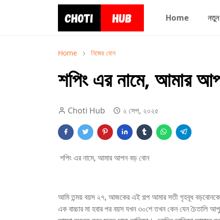
Home
নতুন
Home
নিজের বোন
শপিং এর নামে, আমার আ
Choti Hub
২ সেপ, ২০২৫
শপিং এর নামে, আমার আপন বড় বোন
আমি তন্ময় বয়স ২৭, আজকের এই গল্প আমার সতী গৃহবূধ বড়বোনকে
এক বাচ্চার মা হবার পর বয়স যখন ৩০শে তখন কেন যেন চৈতালি আপ