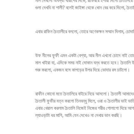
নীল দেখলো অবস্থা খারাপের দিকে, রাফিররে ইশারা দিলো চৈতালি
গুলা দেখবি না শালী? বলেই জাইঙ্গা থেকে ধোন বের করে দিলো, চৈ
এবার রাফিন চৈতালীরে বললো, তোরে অণেকক্ষন সম্মান দিলাম, চোদ
উফ নীলের ফুফী এমন একটা বেশ্যা, আর নীল এখনো চোদে নাই তোর
মাল খাইয়া যা, এদিকে সময় নাই দোকান বন্ধ করতে হবে। চৈতালি উঠ
শুরু করলো, একজন বসে কাপড়ের উপর দিয়ে ভোদার রস চাটলো।
রাফীন কোনো মতে চৈতালিরে বাইরে নিয়ে আসলো। চৈতালী আমাদের
চৈতালী ফুফীর যত্ন করলো তিনবন্ধু মিলে, ওরা ও চৈতালীর ভাই 
এবার খেয়াল করলাম চৈতালি নিজেই নিজের শরীর পোলাগো দিয়ে আগা
ল্যাওড়াটা ধর মাগি, আমি যেন দেখেও না দেখার ভান করছি।