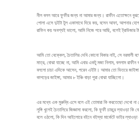
নীল বলল আরে ফুফীর জন্য না আমার জন্য। রাফীন এতোক্ষনে বুঝতো 
পোলা এসে দুইটা টুল একাসাথে দিয়ে কয়, বসেন আফা, আপনার হোগ
রাফিন কয় অবশ্যই ভালো, আমি নিজে পরে আছি, বলেই ট্রাউজার টা
আমি তো বেক্কেল, চৈতালির দেখি কোনো বিকার নাই, সে নরমালী
মাত্র, বোঝা যাচ্ছে না, আমি এবার একটু মজা নিলাম, বললাম রাফীন
বললো চাচা এদিকে আসেন, পরেন এইটা। আমার তো ভিতরে জাইঙ্গা নাই
কাপড়ের জাইঙ্গা, আমার ৮ ইঞ্চি বাড়া পুরা বোঝা যাচ্ছিলো।
এর মধ্যে এক মুরুব্বি এসে বলে এই তোমারা কি করতেছো দেখো ন
লুঙ্গি খুলেই চৈতালিরে জিজ্ঞাসা করলো, কি ফুফী চাচ্চুর ল্যাওড়া কি
বলে ওঠলো, কি দিন আইলোরে বইনে বইস্যা মার্কেটে ভাইর ল্যাওড়া