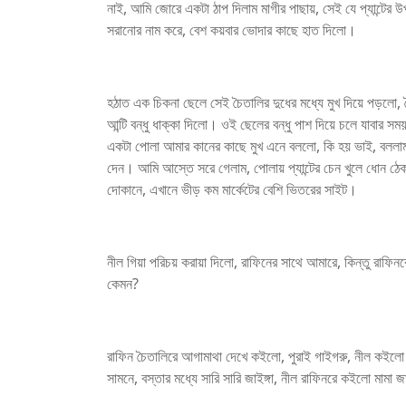
নাই, আমি জোরে একটা ঠাপ দিলাম মাগীর পাছায়, সেই যে প্যান্টের 
সরানোর নাম করে, বেশ কয়বার ভোদার কাছে হাত দিলো।
হঠাত এক চিকনা ছেলে সেই চৈতালির দুধের মধ্যে মুখ দিয়ে পড়লো
আন্টি বন্ধু ধাক্কা দিলো। ওই ছেলের বন্ধু পাশ দিয়ে চলে যাবার
একটা পোলা আমার কানের কাছে মুখ এনে বললো, কি হয় ভাই, বলল
দেন। আমি আস্তে সরে গেলাম, পোলায় প্যান্টের চেন খুলে ধোন ঠেক
দোকানে, এখানে ভীড় কম মার্কেটের বেশি ভিতরের সাইট।
নীল গিয়া পরিচয় করায়া দিলো, রাফিনের সাথে আমারে, কিন্তু রাফিন
কেমন?
রাফিন চৈতালিরে আগামাথা দেখে কইলো, পুরাই গাইগরু, নীল কইল
সামনে, বস্তার মধ্যে সারি সারি জাইঙ্গা, নীল রাফিনরে কইলো মামা