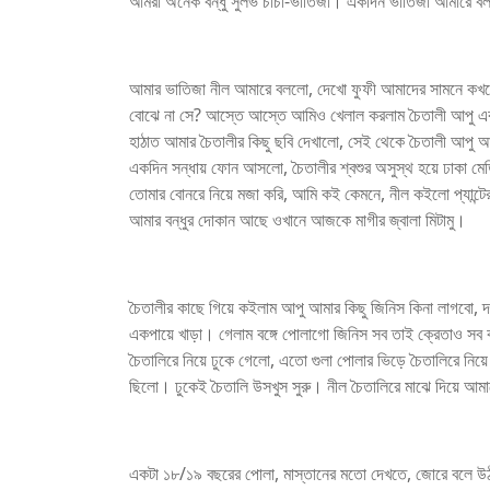
আমরা অনেক বন্ধু সুলভ চাচা-ভাতিজা। একদিন ভাতিজা আমারে 
আমার ভাতিজা নীল আমারে বললো, দেখো ফুফী আমাদের সামনে কখনো ব
বোঝে না সে? আস্তে আস্তে আমিও খেলাল করলাম চৈতালী আপু এ
হাঠাত আমার চৈতালীর কিছু ছবি দেখালো, সেই থেকে চৈতালী আপু 
একদিন সন্ধায় ফোন আসলো, চৈতালীর শ্বশুর অসুস্থ হয়ে ঢাকা মেডি
তোমার বোনরে নিয়ে মজা করি, আমি কই কেমনে, নীল কইলো প্যান্টের 
আমার বন্ধুর দোকান আছে ওখানে আজকে মাগীর জ্বালা মিটামু।
চৈতালীর কাছে গিয়ে কইলাম আপু আমার কিছু জিনিস কিনা লাগবো, দ
একপায়ে খাড়া। গেলাম বঙ্গে পোলাগো জিনিস সব তাই ক্রেতাও সব ক
চৈতালিরে নিয়ে ঢুকে গেলো, এতো গুলা পোলার ভিড়ে চৈতালিরে নিয়
ছিলো। ঢুকেই চৈতালি উসখুস সুরু। নীল চৈতালিরে মাঝে দিয়ে আমার
একটা ১৮/১৯ বছরের পোলা, মাস্তানের মতো দেখতে, জোরে বলে উঠ