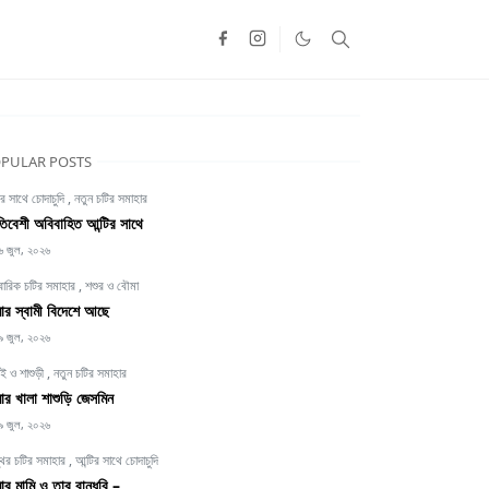
PULAR POSTS
ির সাথে চোদাচুদি
,
নতুন চটির সমাহার
তিবেশী অবিবাহিত আন্টির সাথে
৬ জুল, ২০২৬
বারিক চটির সমাহার
,
শশুর ও বৌমা
র স্বামী বিদেশে আছে
৯ জুল, ২০২৬
াই ও শাশুড়ী
,
নতুন চটির সমাহার
র খালা শাশুড়ি জেসমিন
৯ জুল, ২০২৬
থির চটির সমাহার
,
আন্টির সাথে চোদাচুদি
র মামি ও তার বান্ধবি –