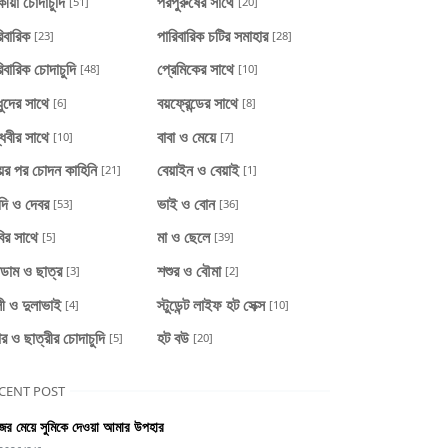
ীয়া চোদাচুদি
পরপুরুষের সাথে
[51]
[20]
িবারিক
পারিবারিক চটির সমাহার
[23]
[28]
িবারিক চোদাচুদি
প্রেমিকের সাথে
[48]
[10]
ধুদের সাথে
বয়ফ্রেন্ডের সাথে
[6]
[8]
্ধবীর সাথে
বাবা ও মেয়ে
[10]
[7]
য়ের পর চোদন কাহিনি
বেয়াইন ও বেয়াই
[21]
[1]
দি ও দেবর
ভাই ও বোন
[53]
[36]
ির সাথে
মা ও ছেলে
[5]
[39]
াডাম ও ছাত্র
শশুর ও বৌমা
[3]
[2]
ী ও দুলাভাই
স্টুডেন্ট লাইফ হট সেক্স
[4]
[10]
ার ও ছাত্রীর চোদাচুদি
হট বউ
[5]
[20]
CENT POST
ের মেয়ে সুমিকে দেওয়া আমার উপহার