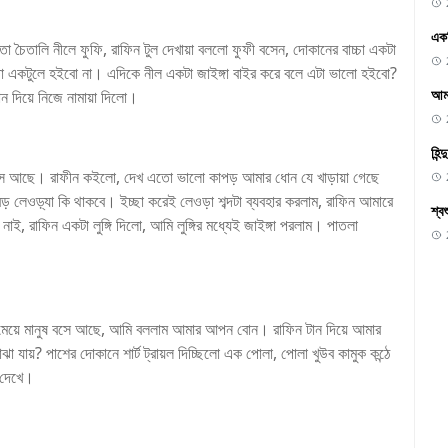
একদ
চৈতালি নীলে ফুফি, রাফিন টুল দেখায়া বললো ফুফী বসেন, দোকানের বাচ্চা একটা
া একটুলে হইবো না। এদিকে নীল একটা জাইঙ্গা বাইর করে বলে এটা ভালো হইবো?
আমা
ন দিয়ে নিজে নামায়া দিলো।
হিন
 বসে আছে। রাফীন কইলো, দেখ এতো ভালো কাপড় আমার ধোন যে খাড়ায়া গেছে
 বড় লেওড়্যা কি থাকবে। ইচ্ছা করেই লেওড়া শব্দটা ব্যবহার করলাম, রাফিন আমারে
শ্ব
, রাফিন একটা লুঙ্গি দিলো, আমি লুঙ্গির মধ্যেই জাইঙ্গা পরলাম। পাতলা
া মেয়ে মানুষ বসে আছে, আমি বললাম আমার আপন বোন। রাফিন টান দিয়ে আমার
 বোঝা যায়? পাশের দোকানে শার্ট ট্রায়ল দিচ্ছিলো এক পোলা, পোলা খুউব কামুক কন্ঠে
 দেখে।