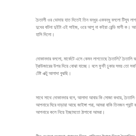
চৈতালী ওর ভোদায় হাত দিতেই তিন বন্ধুর একবন্ধু বললো টিস্যু ল
দুধের বাটনা দুইটা এই সাইজ, ওরে আপু না কইয়া রেন্ডি মাগী ক। 
হাসি দিলো।
দোকানদার বললো, মার্কেটে এসে কেমন লাগতেছে চৈতালি? চৈতালি
ট্রাউজারের উপর দিয়ে বোঝা যাচ্ছে। বলে ফুফী ঢুকার সময় তো স
টেষ্ট এক্টু আলাদা বুঝছি।
সাথে সাথে দোকানদার বলে, আলাদা আবার কি সোজা কথায়, চৈতালি 
আপনারে ঘিরে দাড়ায়া আছে জাইঙ্গা পরা, আমরা বাকি তিনজন প্যান্ট কর
আপনারে কলে নিয়ে ইচ্ছামতো ঠাপাবো আমরা।