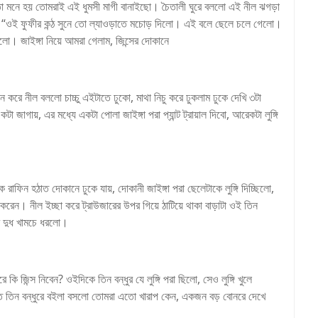
 মনে হয় তোমরাই এই ধুমসী মাগী বানাইছো। চৈতালী ঘুরে বললো এই নীল ঝগড়া
লো “ওই ফুফীর কন্ঠ সুনে তো ল্যাওড়াতে মচোড় দিলো। এই বলে ছেলে চলে গেলো।
ইলো। জাইঙ্গা নিয়ে আমরা গেলাম, জিন্সের দোকানে
নে করে নীল বললো চাচ্চু এইটাতে ঢুকো, মাথা নিচু করে ঢুকলাম ঢুকে দেখি ৩টা
জাগায়, এর মধ্যে একটা পোলা জাইঙ্গা পরা প্যান্ট ট্রায়াল দিবো, আরেকটা লুঙ্গি
ে রাফিন হঠাত দোকানে ঢুকে যায়, দোকানী জাইঙ্গা পরা ছেলেটাকে লুঙ্গি দিচ্ছিলো,
েন। নীল ইচ্ছা করে ট্রাউজারের উপর গিয়ে ঠাটিয়ে থাকা বাড়াটা ওই তিন
ির দুধ খামচে ধরলো।
ি জিন্স নিবেন? ওইদিকে তিন বন্ধুর যে লুঙ্গি পরা ছিলো, সেও লুঙ্গি খুলে
াত তিন বন্ধুরে বইলা বসলো তোমরা এতো খারাপ কেন, একজন বড় বোনরে দেখে