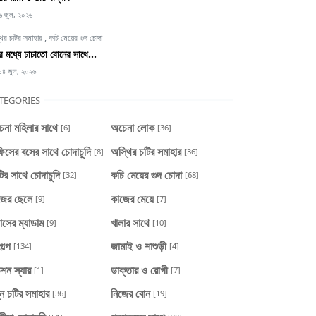
৬ জুল, ২০২৬
থির চটির সমাহার
,
কচি মেয়ের গুদ চোদা
্টির মধ্যে চাচাতো বোনের সাথে...
১৪ জুল, ২০২৬
TEGORIES
েনা মহিলার সাথে
অচেনা লোক
[6]
[36]
িসের বসের সাথে চোদাচুদি
অস্থির চটির সমাহার
[8]
[36]
টির সাথে চোদাচুদি
কচি মেয়ের গুদ চোদা
[32]
[68]
জের ছেলে
কাজের মেয়ে
[9]
[7]
াসের ম্যাডাম
খালার সাথে
[9]
[10]
গল্প
জামাই ও শাশুড়ী
[134]
[4]
শন স্যার
ডাক্তার ও রোগী
[1]
[7]
ন চটির সমাহার
নিজের বোন
[36]
[19]