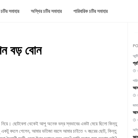
 চটির সমাহার
অস্থির চটির সমাহার
পারিবারিক চটির সমাহার
পন বড় বোন
PO
আন্ট
প্র
পারি
আমা
জাম
আমা
 নিয়ে। ছোটবেলা থেকেই আপু অনেক ভদ্র স্বভাবের একটা মেয়ে ছিলো কিন্তু
অস্
ু একটু বদলে গেলেন, আমার ভতিজা বয়সে আমার চাইতে ৭ বছরের ছোট, কিন্তু
আমা