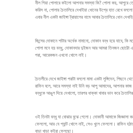
নীল গিয়া পোলারে কইলো আপনার সমস্যা কি? পোলা কয়, আপুরে তো
করিস না, পোলায় চৈতালিরে দেখাইয়া ধোনের উপ্রে হাত রেখে বল
এবার নীল একটা জাইঙ্গা ট্রায়ালের নামে আবার চৈতালিরে ধোন দেখা
জিন্সের দোকানে শাটার অর্ধেক নামানো, দোকান বন্ধ হয়ে যাবে, কি ম
পোলা মনে হয় বন্ধু, দোকানদার দুইজন আর আমরা তিনজন ছোট্টো একটা 
পরা, আরেকজন এখনো খোলে নাই।
চৈতলীরে দেখে জাইঙ্গা পরাটা বললো মামা একটা লুঙ্গিদেন, পিছনে থেক
রাফিন বলে, আরে সমস্যা নাই উনি বড় আপু আমাদের, আপনার কাজ কর
বন্ধুকে আঙুল দিয়ে দেখালো, তারপর ধাক্কা খাবার ভান করে চৈতাল
ওই তিনটা বন্ধু যা বোঝার বুঝে গেলো। দোকানী আমাকে জিজ্ঞাসা করে ক
ফেললো, আর যে প্যান্ট খোলে নাই, সেও খুলে ফেললো। রাফিন হঠ
বাড়া খাড়া কইরা ফেলছো।