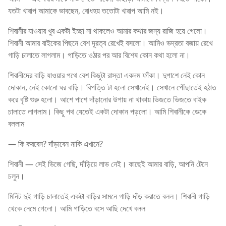
যতটা খারাপ আমাকে ভাবছেন, বোধহয় ততোটা খারাপ আমি নই।
শিবানীর যাওয়ার খুব একটা ইচ্ছা না থাকলেও আমার কথার জন্য রাজি হয়ে গেলো।
শিবানী আমার বাইকের পিছনে বেশ দূরত্ব রেখেই বসলো। আমিও ভদ্রতা বজায় রেখে
গাড়ি চালাতে লাগলাম। গাড়িতে ওঠার পর আর বিশেষ কোন কথা হলো না।
শিবানীদের বাড়ি যাওয়ার পথে বেশ কিছুটা রাস্তা একদম ফাঁকা। দুপাশে নেই কোন
দোকান, নেই কোনো ঘর বাড়ি। বিপত্তি টা হলো সেখানেই। সেখানে পৌঁছাতেই হঠাত
করে বৃষ্টি শুরু হলো। আশে পাশে দাঁড়ানোর উপায় না থাকায় ভিজতে ভিজতে বাইক
চালাতে লাগলাম। কিছু পথ যেতেই একটা দোকান পড়লো। আমি শিবানীকে ডেকে
বললাম
— কি করবেন? দাঁড়াবেন নাকি এখানে?
শিবানী — সেই ভিজে গেছি, দাঁড়িয়ে লাভ নেই। কাছেই আমার বাড়ি, আপনি টেনে
চলুন।
মিনিট দুই গাড়ি চালাতেই একটা বাড়ির সামনে গাড়ি দাঁড় করাতে বলল। শিবানী গাড়ি
থেকে নেমে গেলো। আমি গাড়িতে বসে আছি দেখে বলল