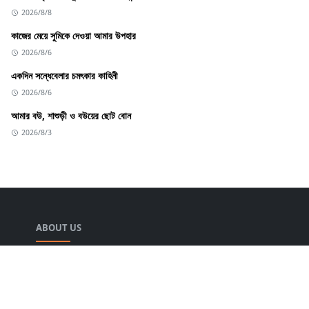
2026/8/8
কাজের মেয়ে সুমিকে দেওয়া আমার উপহার
2026/8/6
একদিন সন্ধেবেলার চমৎকার কাহিনী
2026/8/6
আমার বউ, শাশুড়ী ও বউয়ের ছোট বোন
2026/8/3
ABOUT US
➡প্রতিদিন এই সাইটটিতে নতুন নতুন চটি গল্প শেয়ার করা হয়। এই সাইটটি
শুধুমাত্র প্রাপ্তবয়স্কদের জন্য। গরম গরম চটি গল্প পড়তে সাইটটি ফলো
করুন। ➡এবং এই সাইটটি থেকে বাচ্চারা দূরে থাকুন। ➡️ সকলেই
Google এ chotihub.online লিখে Search দিবেন। তাহলে