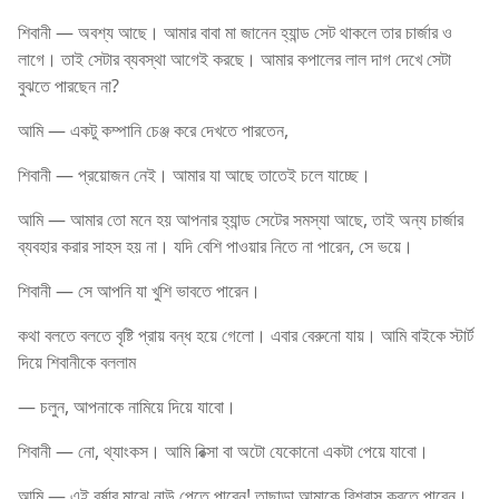
শিবানী — অবশ্য আছে। আমার বাবা মা জানেন হ্যান্ড সেট থাকলে তার চার্জার ও
লাগে। তাই সেটার ব্যবস্থা আগেই করছে। আমার কপালের লাল দাগ দেখে সেটা
বুঝতে পারছেন না?
আমি — একটু কম্পানি চেঞ্জ করে দেখতে পারতেন,
শিবানী — প্রয়োজন নেই। আমার যা আছে তাতেই চলে যাচ্ছে।
আমি — আমার তো মনে হয় আপনার হ্যান্ড সেটের সমস্যা আছে, তাই অন্য চার্জার
ব্যবহার করার সাহস হয় না। যদি বেশি পাওয়ার নিতে না পারেন, সে ভয়ে।
শিবানী — সে আপনি যা খুশি ভাবতে পারেন।
কথা বলতে বলতে বৃষ্টি প্রায় বন্ধ হয়ে গেলো। এবার বেরুনো যায়। আমি বাইকে স্টার্ট
দিয়ে শিবানীকে বললাম
— চলুন, আপনাকে নামিয়ে দিয়ে যাবো।
শিবানী — নো, থ্যাংকস। আমি রিক্সা বা অটো যেকোনো একটা পেয়ে যাবো।
আমি — এই বর্ষার মাঝে নাউ পেতে পারেন! তাছাড়া আমাকে বিশ্বাস করতে পারেন।