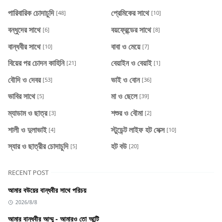
পারিবারিক চোদাচুদি
প্রেমিকের সাথে
[48]
[10]
বন্ধুদের সাথে
বয়ফ্রেন্ডের সাথে
[6]
[8]
বান্ধবীর সাথে
বাবা ও মেয়ে
[10]
[7]
বিয়ের পর চোদন কাহিনি
বেয়াইন ও বেয়াই
[21]
[1]
বৌদি ও দেবর
ভাই ও বোন
[53]
[36]
ভাবির সাথে
মা ও ছেলে
[5]
[39]
ম্যাডাম ও ছাত্র
শশুর ও বৌমা
[3]
[2]
শালী ও দুলাভাই
স্টুডেন্ট লাইফ হট সেক্স
[4]
[10]
স্যার ও ছাত্রীর চোদাচুদি
হট বউ
[5]
[20]
RECENT POST
আমার বউয়ের বান্ধবীর সাথে পরিচয়
2026/8/8
আমার বান্ধবীর আম্মু - আমারও তো আন্টি