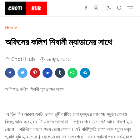
Home
অফিসের কলিগ শিবানী ম্যাডামের সাথে
Choti Hub
১৬ জুল, ২০২৫
অফিসের কলিগ শিবানী ম্যাডামের সাথে
এ তিন দিন এরকম একটা ভালো ছুটি কাটিয়ে বেশ ফুরফুরে মেজাজে স্কুলে গেলাম।
কিন্তু আজ আবহাওয়া টা একদম ভালো না। দুপুরের পরে যেন সেটা আরো খারাপ হয়ে
গেলো। চারিদিকে কালো মেঘে ছেয়ে গেলো। এই পরিস্থিতি দেখে আজ স্কুল দুপুর
দুটোই ছুটি হয়ে গেছে। ছেলেমেয়েরা সব চলে গেছে। স্যার ম্যামরা প্রায় সবাই চলে