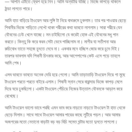
— আপনি এটাতে ফ্রেশ হয়ে নিন। আমি অন্যটায় যাচ্ছি। ভিজে কাপড়ে থাকলে
ঠান্ডা লাগতে পারে।
আমি হাত বাড়িয়ে টাওয়েল আর লুঙ্গি টা নিয়ে বাথরুমে ঢুকলাম। তার পর শাওয়ার ছেড়ে
শিবানীর ভিজে শাড়িতে লেপ্টে থাকা শরীরের কথা ভাবতে লাগলাম। সারা শরীরে যেন
যৌবনের ঢেউ খেলে যাচ্ছে। মন চাইছিলো যে করেই হোক এই যৌবনের মধু পান
করতে। কিন্তু কি করে করব সেটা ভেবে পাচ্ছিলাম না। মাগীর যা সতীপনা আর
রুচিবোধ তাতে সহজে চুদতে দেবে না। একবার মনে হচ্ছিল জোর করে চুদে দিই।
তারপর ভাবলাম যদি শিবানী চিৎকার করে, আর আশেপাশের কেউ এসে পড়ে তাহলে
আমি শেষ।
এসব ভাবতে ভাবতে অনেক দেরি হয়ে গেলো। আমি তাড়াতাড়ি টাওয়েল দিয়ে গা মুছে
টাওয়েল পরতে পরতে বাইরে এলাম। শিবানী স্নান সেরে বারান্দায় ভিজে কাপড় মেলে
দিয়ে ঘরে ঢুকছিলো। একটা টাওয়েল পেঁচিয়ে নিজের উত্তাল যৌবনকে আড়াল করে
রেখেছে।
আমি টাওয়েল ভালো ভাবে পরছি এমন ভাব করে নাড়তে নাড়তে টাওয়েল টা হাত থেকে
ছেড়ে দিলাম। সাথে সাথে টাওয়েল আমার পায়ের কাছে লুটিয়ে পড়ল। আর আমার
অজগরের মতো নেতানো বাড়াটা বড় বড় বিচি সমেত ঘন্টার মতো দুলতে লাগলো।