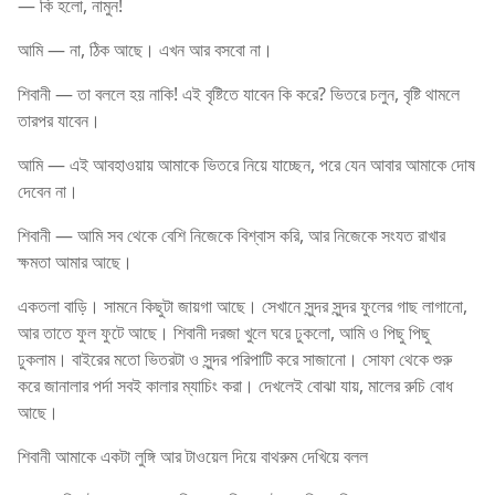
— কি হলো, নামুন!
আমি — না, ঠিক আছে। এখন আর বসবো না।
শিবানী — তা বললে হয় নাকি! এই বৃষ্টিতে যাবেন কি করে? ভিতরে চলুন, বৃষ্টি থামলে
তারপর যাবেন।
আমি — এই আবহাওয়ায় আমাকে ভিতরে নিয়ে যাচ্ছেন, পরে যেন আবার আমাকে দোষ
দেবেন না।
শিবানী — আমি সব থেকে বেশি নিজেকে বিশ্বাস করি, আর নিজেকে সংযত রাখার
ক্ষমতা আমার আছে।
একতলা বাড়ি। সামনে কিছুটা জায়গা আছে। সেখানে সুন্দর সুন্দর ফুলের গাছ লাগানো,
আর তাতে ফুল ফুটে আছে। শিবানী দরজা খুলে ঘরে ঢুকলো, আমি ও পিছু পিছু
ঢুকলাম। বাইরের মতো ভিতরটা ও সুন্দর পরিপাটি করে সাজানো। সোফা থেকে শুরু
করে জানালার পর্দা সবই কালার ম্যাচিং করা। দেখলেই বোঝা যায়, মালের রুচি বোধ
আছে।
শিবানী আমাকে একটা লুঙ্গি আর টাওয়েল দিয়ে বাথরুম দেখিয়ে বলল