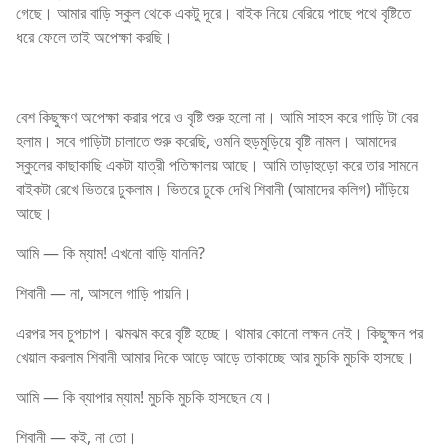
গেছে। আমার বাড়ি স্কুল থেকে একটু দূরে। বাইক নিয়ে বেরিয়ে পাছে পথে বৃষ্টিতে
ধরে ফেলে তাই অপেক্ষা করছি।
বেশ কিছুক্ষণ অপেক্ষা করার পরে ও বৃষ্টি শুরু হলো না। আমি সাহস করে গাড়ি টা বের
হলাম। সবে গাড়িটা চালাতে শুরু করেছি, ওমনি হুড়মুড়িয়ে বৃষ্টি নামল। আমাদের
স্কুলের কাছাকাছি একটা যাত্রী পতিক্ষালয় আছে। আমি তাড়াহুড়ো করে তার সামনে
বাইকটা রেখে ভিতরে ঢুকলাম। ভিতরে ঢুকে দেখি শিবানী (আমাদের কলিগ) দাঁড়িয়ে
আছে।
আমি — কি ম্যাম! এখনো বাড়ি যাননি?
শিবানী — না, আসলে গাড়ি পায়নি।
এরপর সব চুপচাপ। ঝমঝম করে বৃষ্টি হচ্ছে। থামার কোনো লক্ষন নেই। কিছুক্ষন পর
খেয়াল করলাম শিবানী আমার দিকে আড়ে আড়ে তাকাচ্ছে আর মুচকি মুচকি হাসছে।
আমি — কি ব্যাপার ম্যাম! মুচকি মুচকি হাসছেন যে।
শিবানী — কই, না তো।