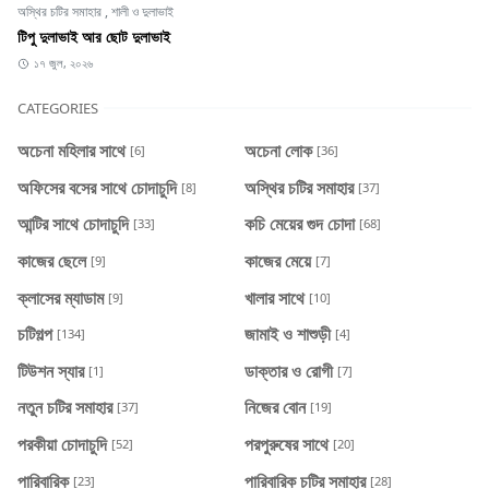
অস্থির চটির সমাহার
,
শালী ও দুলাভাই
টিপু দুলাভাই আর ছোট দুলাভাই
১৭ জুল, ২০২৬
CATEGORIES
অচেনা মহিলার সাথে
অচেনা লোক
[6]
[36]
অফিসের বসের সাথে চোদাচুদি
অস্থির চটির সমাহার
[8]
[37]
আন্টির সাথে চোদাচুদি
কচি মেয়ের গুদ চোদা
[33]
[68]
কাজের ছেলে
কাজের মেয়ে
[9]
[7]
ক্লাসের ম্যাডাম
খালার সাথে
[9]
[10]
চটিগল্প
জামাই ও শাশুড়ী
[134]
[4]
টিউশন স্যার
ডাক্তার ও রোগী
[1]
[7]
নতুন চটির সমাহার
নিজের বোন
[37]
[19]
পরকীয়া চোদাচুদি
পরপুরুষের সাথে
[52]
[20]
পারিবারিক
পারিবারিক চটির সমাহার
[23]
[28]