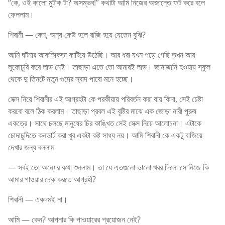
“কে, ওই কালো মুটকি টা? অসম্ভব!” কথাটা আমি নিজের অজান্তে ফট করে বলে
ফেললাম।
শিবানী — কেন, অন্য কেউ হলে রাজি হয়ে যেতেন বুঝি?
আমি ঘটনার আকস্মিকতা কাটিয়ে উঠেছি। আর ধরা যখন পড়ে গেছি তখন আর
লুকোচুরি করে লাভ নেই। তাছাড়া এতে তো আমারই লাভ। জানাজানি হওয়ায় স্কুল
থেকে দু তিনটে নতুন গুদের স্বাদ পাবো মনে হচ্ছে।
সেক্স নিয়ে শিবানীর এই আগ্রহটা কে পরকীয়ায় পরিবর্তন করা যায় কিনা, সেই চেষ্টা
করবো বলে ঠিক করলাম। তাছাড়া প্রবল এই বৃষ্টির মাঝে এক জোড়া নারী পুরুষ
একত্রে। সাথে চলছে মানুষের চির কাঙ্খিত সেই সেক্স নিয়ে আলোচনা। এটাকে
চোদাচুদিতে কনভার্ট করা খুব একটা কষ্ট সাধ্য নয়। আমি শিবানী কে একটু বাজিয়ে
দেখার জন্য বললাম
— সবই তো অন্যের কথা শুনলাম। তা যে এতগুলো ভালো খবর দিলো সে নিজে কি
আমার পাওয়ার চেক করতে আগ্রহী?
শিবানী — একদমই না।
আমি — কেন? আপনার কি পাওয়ারের প্রয়োজন নেই?