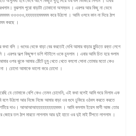
তে অসুবিধা হবে ভেবে আগে কিছুটা থুতু দিয়ে ওর গুদ ভিজিয়ে নিলাম । এবার
ে রখলাম। বুঝলাম পুরো বাড়াটা ঢোকানো অসম্ভব । এরপর আর কিছু না ভেবে
মমমমমম ওওওওও,হহহহহহমমমমম করে উঠলো । আমি ওসবে কান না দিয়ে ঠাপ
মম করছে ।
কথা বলি । গুদের থেকে বাড়া বের করতেই দেখি আমার বাড়ার মুন্ডিতে রক্ত লেগে
। এরপর অল্প কিছুক্ষণ ডগি স্টাইলে ওকে চুদলাম । এবার আমি চিত হয়ে শুলাম
আমার ওপর ঝুকে আমার ঠোঁটে চুমু খেতে খেতে বললো সোনা তোমার মতো কেও
োনা । চোদো আমাকে ভালো করে চোদো ।
পেরেছি যে তোমাকে বেশি কেও তেমন চোদেনি, এই কথা বলেই আমি শুয়ে দিলাম এক
লে উঠলো আর নিজে নিজে আমার বাড়া ওর গুদে ঢুকিয়ে ওঠবস করতে করতে
ুদ ফাটিয়ে দাও। আআআআহহহহহহহহহমমম । আমি বললাম ইয়েস মাগী আজ তোর
রে জোরে তল ঠাপ মারতে লাগলাম আর দুই হাতে ওর দুই মাই টিপতে লাগলাম ।