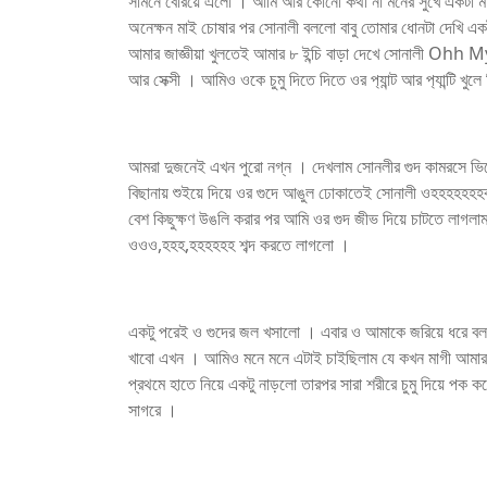
সামনে বেরিয়ে এলো । আমি আর কোনো কথা না মনের সুখে একটা মা
অনেক্ষন মাই চোষার পর সোনালী বললো বাবু তোমার ধোনটা দেখি একট
আমার জা‍জ্ঞীয়া খুলতেই আমার ৮ ইন্চি বাড়া দেখে সোনালী Ohh
আর সেক্সী । আমিও ওকে চুমু দিতে দিতে ওর প‍্যান্ট আর প‍্যান্টি খুল
আমরা দুজনেই এখন পুরো নগ্ন । দেখলাম সোনলীর গুদ কামরসে ভিজ
বিছানায় শুইয়ে দিয়ে ওর গুদে আঙুল ঢোকাতেই সোনালী ওহহহহহ
বেশ কিছুক্ষণ উঙলি করার পর আমি ওর গুদ জীভ দিয়ে চাটতে লাগল
ওওও,হহহ,হহহহহহ শব্দ করতে লাগলো ।
একটু পরেই ও গুদের জল খসালো । এবার ও আমাকে জরিয়ে ধরে ব
খাবো এখন । আমিও মনে মনে এটাই চাইছিলাম যে কখন মাগী আমার ব
প্রথমে হাতে নিয়ে একটু নাড়লো তারপর সারা শরীরে চুমু দিয়ে পক 
সাগরে ।