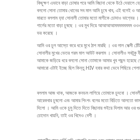
কিছুক্ষণ এভাবে বাড়া চোষার পরে আমি বিছানা থেকে উঠে দেয়ালে হ
বললো সোনা তোমার ধোনের সব মাল আমি চুষে খাব, এই বলেই ও আব
মারতে বললাম হ‍্যা সোনালী তোমার মতো মাগীকে চোদাও ভাগ‍্যের
গার্লের মতো বাড়া চুষছে । ওর মুখ দিয়ে আআআআমমমমমমমম ও
ভর করেছে ।
আমি ওর চুল আস্তে করে ধরে মুখে ঠাপ মারছি । ওর লাল সেক্সী 
সোনালীর মুখের ভেতর গরম মাল আউট করলাম । সোনালীও সবটুকু বী
আমাকে জড়িয়ে ধরে বললো সোনা তোমাকে আমার খুব পছন্দ হয়েছ
আমারো এটাই ইচ্ছে ছিল কিন্তু HIV হবার কথা ভেবে পিছিয়ে গেল
বললাম আজ থাক, আজকে কনডম লাগিয়ে তোমাকে চুদবো । সোনলী এক
আরেকবার চুষলো এবং আমার পিংপং বলের মতো বিচিতে আলতো কামড় দ
দিলো । আমি ওকে চুমু দিতে দিতে বিছানায় শুইয়ে দিলাম আর ওর গু
চোদোন খায়নি, তাই ওর খিদেও বেশী ।