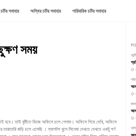
 চটির সমাহার
অস্থির চটির সমাহার
পারিবারিক চটির সমাহার
ুক্ষণ সময়
PO
আন্ট
প্র
পারি
আমা
জাম
আমা
যেতেই হবে। তাই বৃষ্টিতে ভিজে অফিসে চলে গেলাম। অফিসে গিয়ে দেখি, অফিসে
অস্
তারাতারি বাড়ি চলে এসেছি । ল‍্যাপটপ খুলে সিনেমা দেখতে দেখতে একটু পর্ণ
আমা