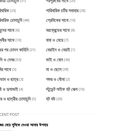
ীয়া চোদাচুদি
পরপুরুষের সাথে
[51]
[20]
িবারিক
পারিবারিক চটির সমাহার
[23]
[28]
িবারিক চোদাচুদি
প্রেমিকের সাথে
[48]
[10]
ধুদের সাথে
বয়ফ্রেন্ডের সাথে
[6]
[8]
্ধবীর সাথে
বাবা ও মেয়ে
[10]
[7]
য়ের পর চোদন কাহিনি
বেয়াইন ও বেয়াই
[21]
[1]
দি ও দেবর
ভাই ও বোন
[53]
[36]
ির সাথে
মা ও ছেলে
[5]
[39]
াডাম ও ছাত্র
শশুর ও বৌমা
[3]
[2]
ী ও দুলাভাই
স্টুডেন্ট লাইফ হট সেক্স
[4]
[10]
ার ও ছাত্রীর চোদাচুদি
হট বউ
[5]
[20]
CENT POST
ের মেয়ে সুমিকে দেওয়া আমার উপহার