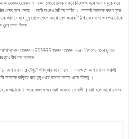
আআহহহহহহহমমমমম এরকম জোরে চিৎকার করে নিস্থেজ হয়ে আমার বুকে শুয়ে
র গুদের জল খসছে । আমি তখনও ঠাপিয়ে যাচ্ছি । সোনালী আমাকে করুণ সুরে
কে জড়িয়ে ধরে চুমু খেতে খেতে আরো বেশ কয়েকটি ঠাপ মেরে বাড়া ওর গুদ থেকে
া খুলে ফলে দিলো ।
ে ঢুকিয়ে আআআআমমমমমমমম উউউউউউমমমমমমমমমম করে ললিপপের মতো চুষতে
মুখে বীর্যপাত করলাম ।
িয়ে আমার বাড়া চেটেপুটে পরিষ্কার করে দিলো । এতক্ষণে আমার বাড়া বাবাজী
নালী আমাকে জড়িয়ে ধরে চুমু খেয়ে বললো আবার এসো কিন্তু ।
ইল থেকে আমাকে । ওকে বললাম অবশ্যই আসবো সোনালী । এই বলে আরো ৫০০/-