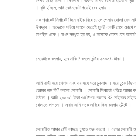
দেখার ইচ্ছে হলো । দেখলাম । এরপর আমার চরম উত্তেজনা সৃষ্ট
। বৃষ্টি হচ্ছিল, তাই রেইনকোট পড়েই বের হলাম ।
এক প‍্যাকেট সিগারেট কিনে বাইক নিয়ে চোলে গেলাম সোজা রেড ল
উপদ্রব । ওদেরকে সরিয়ে সামনে যেতেই সুন্দরী একটি মেয়ে চোখে পড়ল
লাগছিল ওকে । তখন সন্ধ‍্যা হয় হয়, ও আমাকে কেমন যেন আকর্
মেয়েটাকে বললাম, হবে নাকি ? বললো ঘন্টায় ২০০০/- টাকা ।
আমি রাজী হয়ে গেলাম এবং ওর সঙ্গে ঘরে ঢুকলাম । ঘরে ঢুকে বিছ
তোমার নাম কি? বললো সোনালী । সোনালী সিগারেট ধরিয়ে আমার ক
উঠলো । আমি ২০০০/- টাকা ওর টপের ভেতরে 32 সাইজের মাইয়ের খাজ
বোলাতে লাগলো । এবার আমি ওকে জরিয়ে কিস করলাম ঠোঁটে ।
সোনালীও আমার ঠোঁট কামড়ে চুষতে শুরু করলো । এরপর সোনালী ও