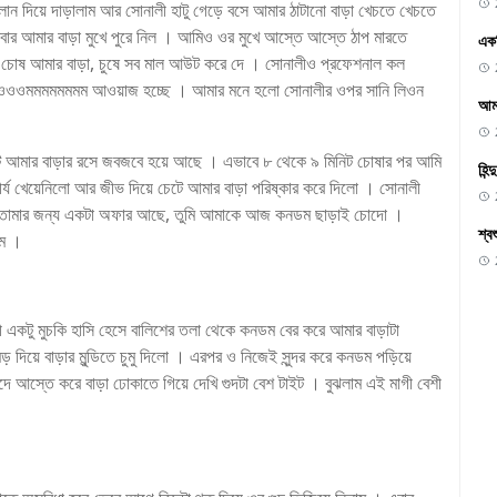
েলান দিয়ে দাড়ালাম আর সোনালী হাটু গেড়ে বসে আমার ঠাটানো বাড়া খেচতে খেচতে
ার আমার বাড়া মুখে পুরে নিল । আমিও ওর মুখে আস্তে আস্তে ঠাপ মারতে
একদ
 । চোষ আমার বাড়া, চুষে সব মাল আউট করে দে । সোনালীও প্রফেশনাল কল
ওওওওমমমমমমমম আওয়াজ হচ্ছে । আমার মনে হলো সোনালীর ওপর সানি লিওন
আমা
ঠোঁট আমার বাড়ার রসে জবজবে হয়ে আছে । এভাবে ৮ থেকে ৯ মিনিট চোষার পর আমি
হিন
র্য খেয়েনিলো আর জীভ দিয়ে চেটে আমার বাড়া পরিষ্কার করে দিলো । সোনালী
ে তোমার জন্য একটা অফার আছে, তুমি আমাকে আজ কনডম ছাড়াই চোদো ।
শ্ব
াম ।
টু মুচকি হাসি হেসে বালিশের তলা থেকে কনডম বের করে আমার বাড়াটা
িয়ে বাড়ার মুন্ডিতে চুমু দিলো । এরপর ও নিজেই সুন্দর করে কনডম পড়িয়ে
দে আস্তে করে বাড়া ঢোকাতে গিয়ে দেখি গুদটা বেশ টাইট । বুঝলাম এই মাগী বেশী