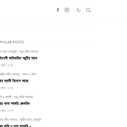
PULAR POSTS
ির সাথে চোদাচুদি
,
নতুন চটির সমাহার
তিবেশী অবিবাহিত আন্টির সাথে
৬ জুল, ২০২৬
বারিক চটির সমাহার
,
শশুর ও বৌমা
র স্বামী বিদেশে আছে
৯ জুল, ২০২৬
াই ও শাশুড়ী
,
নতুন চটির সমাহার
র খালা শাশুড়ি জেসমিন
৯ জুল, ২০২৬
থির চটির সমাহার
,
আন্টির সাথে চোদাচুদি
র মামি ও তার বান্ধবি –