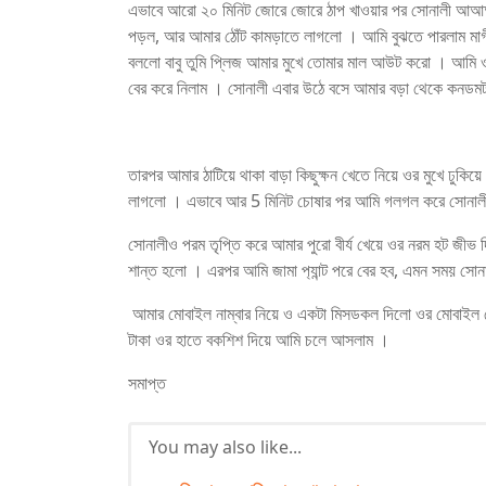
এভাবে আরো ২০ মিনিট জোরে জোরে ঠাপ খাওয়ার পর সোনালী আআ
পড়ল, আর আমার ঠোঁট কামড়াতে লাগলো । আমি বুঝতে পারলাম মাগী
বললো বাবু তুমি প্লিজ আমার মুখে তোমার মাল আউট করো । আমি ও
বের করে নিলাম । সোনালী এবার উঠে বসে আমার বড়া থেকে কনডমট
তারপর আমার ঠাটিয়ে থাকা বাড়া কিছুক্ষন খেতে নিয়ে ওর মুখ
লাগলো । এভাবে আর 5 মিনিট চোষার পর আমি গলগল করে সোনালীর 
সোনালীও পরম তৃপ্তি করে আমার পুরো বীর্য খেয়ে ওর নরম হট জীভ দ
শান্ত হলো । এরপর আমি জামা প‍্যান্ট পরে বের হব, এমন সময় সো
আমার মোবাইল নাম্বার নিয়ে ও একটা মিসডকল দিলো ওর মোবা
টাকা ওর হাতে বকশিশ দিয়ে আমি চলে আসলাম ।
সমাপ্ত
You may also like...