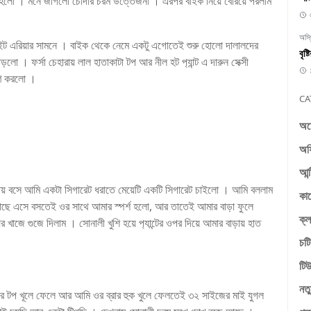
ি হলো । মনে জাগলো চোদার চরম উত্তেজনা । এরপর বাইক নিয়ে বেরিয়ে পরলাম
অস্
াইট এরিয়ার সামনে । বাইক থেকে নেমে একটু এগোতেই শুরু হোলো দালালদের
বৃষ
ো । ফর্সা চেহারায় লাল হাতাকাটা টপ আর নীল হট প‍্যান্ট এ দারুন সেক্সী
ষণ করলো ।
CA
অচ
অফ
আন্
ানায় বসে আমি একটা সিগারেট ধরাতে মেয়েটি একটি সিগারেট চাইলো । আমি বললাম
কা
াছে এসে বসতেই ওর সাথে আমার স্পর্শ হলো, আর তাতেই আমার বাড়া ফুলে
ক্ল
ে গুজে দিলাম । সোনালী খুশি হয়ে প‍্যান্টের ওপর দিয়ে আমার বাড়ায় হাত
চটি
টিউ
নতু
র টপ খূলে ফেলে আর আমি ওর ব্রার হুক খুলে ফেলতেই ৩২ সাইজের মাই যুগল