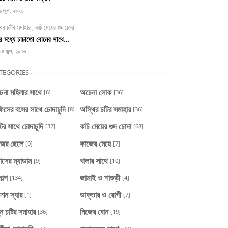
৬ জুল, ২০২৬
থির চটির সমাহার
,
কচি মেয়ের গুদ চোদা
্টির মধ্যে চাচাতো বোনের সাথে...
১৪ জুল, ২০২৬
TEGORIES
েনা মহিলার সাথে
অচেনা লোক
[6]
[36]
িসের বসের সাথে চোদাচুদি
অস্থির চটির সমাহার
[8]
[36]
টির সাথে চোদাচুদি
কচি মেয়ের গুদ চোদা
[32]
[68]
জের ছেলে
কাজের মেয়ে
[9]
[7]
াসের ম্যাডাম
খালার সাথে
[9]
[10]
গল্প
জামাই ও শাশুড়ী
[134]
[4]
শন স্যার
ডাক্তার ও রোগী
[1]
[7]
ন চটির সমাহার
নিজের বোন
[36]
[19]