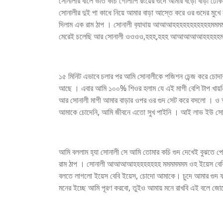
সোনালীর বালে ভর্তি কচি গোলাপি রংয়ের গুদে আমার বড়ো বাড়া ঢোকা
সোনালীর দুই পা কাধে নিয়ে আমার বাড়া আস্তে করে ওর গুদের মুখ
দিলাম এক রাম ঠাপ । সোনালী ব‍্যাথায় আআআহহহহহহহহহহহমম
মেরেই চলেছি আর সোনালী ওওওও,হহহ,হহহ আআআআআহহহহহম
১৫ মিনিট এভাবে চলার পর আমি সোনালীকে পজিশন চেন্জ করে চোদার 
আছে । এবার আমি ১০০% শিওর হলাম যে এই মাগী বেশি টাপ খায়নি 
আর সোনালী মাগী আমার বাড়ার ওপর ওর গুদ সেট করে বসলো । ও 
আমাকে চোদেনি, আমি জীবনে এতো সুখ পাইনি । আই লাভ ইউ স
আমি বললাম হ‍্যা সোনালী সে আমি তোমার কচি গুদ দেখেই বুঝতে 
রাম ঠাপ । সোনালী আআআআহহহহহহহহ মমমমমমম ওহ ইয়েস বেবি ব
বলতে লাগলো ইয়েস বেবি ইয়েস, চোদো আমাকে। চুদে আমার গ
মনের ইচ্ছে আমি পূরণ করবো, তুইও আমায় মনে রাখবি এই বলে জো