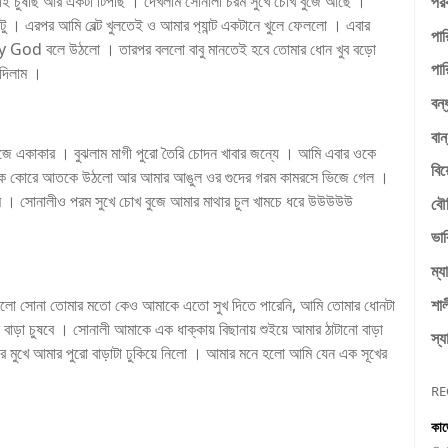
ই চুষছি আর একটা টিপছি । দেখলাম সোনালী চরম সুখে চোখ বুজে আছে ।
পরক
ু । এরপর আমি বেল্ট খুলতেই ও আমার প‍্যান্ট একটানে খুলে ফেললো । এবার
পার
 My God বলে উঠলো । তারপর বললো বাবু মানতেই হবে তোমার ধোন খুব বড়ো
পার
ে দিলাম ।
বন্
বান
ে একাকার । বুঝলাম মাগী পুরো তৈরি চোদন খাবার জন্যে । আমি এবার ওকে
বি
হহক কোরে আ‍তকে উঠলো আর আমার আঙুল ওর গুদের গরম কামরসে ভিজে গেল ।
াম । সোনালীও পরম সুখে চোখ বুজে আমার মাথার চুল খামচে ধরে উউউউউ
বৌ
ভাব
ম্য
শাল
ললো সোনা তোমার মতো কেও আমাকে এতো সুখ দিতে পারেনি, আমি তোমার ধোনটা
াড়া চুষবে । সোনালী আমাকে এক ধাক্কায় বিছানায় শুইয়ে আমার ঠাটানো বাড়া
স্য
করে মুখে আমার পুরো বাড়াটা ঢুকিয়ে নিলো । আমার মনে হলো আমি যেন এক সূখের
RE
কাজ