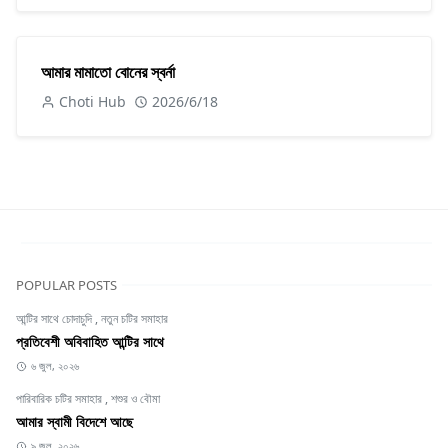
আমার মামাতো বোনের স্বর্না
Choti Hub
2026/6/18
POPULAR POSTS
আন্টির সাথে চোদাচুদি
,
নতুন চটির সমাহার
প্রতিবেশী অবিবাহিত আন্টির সাথে
৬ জুল, ২০২৬
পারিবারিক চটির সমাহার
,
শশুর ও বৌমা
আমার স্বামী বিদেশে আছে
৯ জুল, ২০২৬