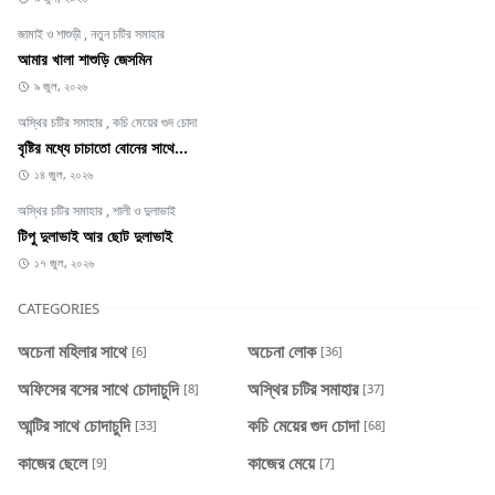
জামাই ও শাশুড়ী
,
নতুন চটির সমাহার
আমার খালা শাশুড়ি জেসমিন
৯ জুল, ২০২৬
অস্থির চটির সমাহার
,
কচি মেয়ের গুদ চোদা
বৃষ্টির মধ্যে চাচাতো বোনের সাথে...
১৪ জুল, ২০২৬
অস্থির চটির সমাহার
,
শালী ও দুলাভাই
টিপু দুলাভাই আর ছোট দুলাভাই
১৭ জুল, ২০২৬
CATEGORIES
অচেনা মহিলার সাথে
অচেনা লোক
[6]
[36]
অফিসের বসের সাথে চোদাচুদি
অস্থির চটির সমাহার
[8]
[37]
আন্টির সাথে চোদাচুদি
কচি মেয়ের গুদ চোদা
[33]
[68]
কাজের ছেলে
কাজের মেয়ে
[9]
[7]