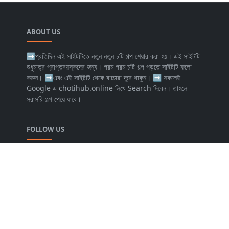
ABOUT US
➡প্রতিদিন এই সাইটটিতে নতুন নতুন চটি গল্প শেয়ার করা হয়। এই সাইটটি
শুধুমাত্র প্রাপ্তবয়স্কদের জন্য। গরম গরম চটি গল্প পড়তে সাইটটি ফলো
করুন। ➡এবং এই সাইটটি থেকে বাচ্চারা দূরে থাকুন। ➡️ সকলেই
Google এ chotihub.online লিখে Search দিবেন। তাহলে
সরাসরি গল্প পেয়ে যাবে।
FOLLOW US
NEWSLETTER
Stay up to date with the latest news and relevant
updates from us.