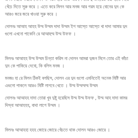
খেঁচে দিতে সুরু করে । এতে করে মিলন আর মনজ আর গরম হয়ে বোনের দুদ কে
আরও জরে জরে খাওয়া সুরু করে ।
দোলনঃ আআহ আহহ উম্ম উম্মম দাদা উম্মম ইশ আস্তে আস্তে খা দাদা আমার দুদ
গুলো এখনো পাকেনি রে আআহুম্ম উম্ম উফফ ।
মিলনঃ আআহহ উম্ম উম্মম চিন্তা করিস না দোলন আমরা দুজন মিলে তোর এই কাঁচা
দুদ কে পাকিয়ে দেবো, কি বলিস মনজ ।
মনজঃ হা রে মিলন ঠিকই বলছিস, দোলন এর দুদ গুলো এমনিতেই অনেক মিষ্টি আর
এগুলো পাকলে আরও মিষ্টি লাগবে খেতে । উম্ম উম্মম্মম্ম উম্মম
দোলনঃ আআহহ দাদা তোরা খুব দুষ্টু হয়েছিস উম্ম উম্ম উফফ , উম্ম আহ দাদা কামর
দিস্না আআহহহ, বাথা লাগে উম্মম ।
মিলনঃ আআহহা হহহ জোরে জোরে খেঁচতে থাক দোলন আরও জোরে ।