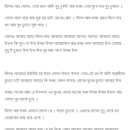
মিলনঃ আয় দোলন, তোর গুদে আমি নুনু ঢুকাই আর মনজ তোর মুখে তার নুনু ঢুকাবে ।
দোলন মাথা নারে আর সুরু হয় ভাই বোনের সেক্স । মিলন আর মনজ দুজন মিলে তার
গুদ আর মুখ চুদতে সুরু করে ।
দোলনঃ আআহ আহহ মিলন দাদা আআহহ আআহহ আস্তে আস্তে আআহহ আহহ
উফফ কি সুখ গো উম্ম উম্মম উম্মম আআহহ্মম আর মনজ দাদা আআহহ উম্ম তোমার
নুনু টা চুষতে উম্ম উম্ম উম্ম খুব মজা লাগে উম্মম উম্ম
মিলনঃ আআহহ উউউউ হহ উহহ দোলন উফফ উফফ তোর এই গুদ টা আমি সারাজীবন
চুদতে চাই আআহহ আহহহ কি মনজ কেমন লাগছে বোনের মুখের চুদতে আআহ উম্ম
মনজঃ অনেক মজা রে উফফফ ওর মুখের ভেতর অনেক গরম উম্মম উম্মম উফফ আর
দোলন খুব ভালো চুষে ।
মিলন আর মনজ এভাবে দোলন কে ১ ঘন্তা চুদলো । এরপরে তাদের নুনু থেকে রশ
বেরোনোর সময় হয়ে এলো ।
দোলনঃ আআহহ আহহ দাদা রে গুদ টাকে এক্তু আস্তে আস্তে আহহহ আআহহহ