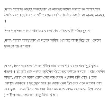
দোলনঃ আআহহ আহহহ আহহহ দাদা রে আআহহ আস্তে আস্তে কর আআহ আহ
উম্ম উম্ম তোর নুনু টা তো দেখচি ওর ছেয়ে বেশি মোটা উফ উফ উম্মম আআহ আআহহ
।
মিলন আর মনজ এভাবে পালা করে তাদের বোন কে রাত ৩ টা পর্যন্ত চুদলো ।
দোলনঃ আআহ আহহহ দাদা রে অনেক করছিস এখন আয় আমার নিচে সো , তোদের
দুজন কে দুদ খাওয়াবো ।
দোলন , মিলন আর মনজ কে দুদ খাইয়ে জামা কাপর পরে তাদের মাঝে সুয়ে ঘুমিয়ে
পড়লো । দুই ভাই বোন এভাবে প্রতিদিন শীতের রাত কাটাতে লাগলো । তারা একদিন
ভাবলো, দোলন কে ডবোল চোদন দেবে আর দোলন ও সেটায় রাজি হোল । তারা
একসাথে মোবাইল এ দুই ছেলে আর এক মেয়ের সেক্স ফিল্ম দেখে একে অপরকে গরম
করে তুল্য । সেক্স ফিল্ম দেখার সময় মিলন আর মনজ তাদের বোনের দুদ টিপে কখনো
চুষে টিপে আর দোলন তাদের নুনু নিয়ে খেলে ।