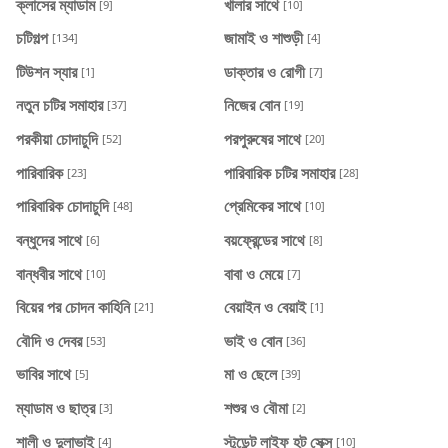
ক্লাসের ম্যাডাম
খালার সাথে
[9]
[10]
চটিগল্প
জামাই ও শাশুড়ী
[134]
[4]
টিউশন স্যার
ডাক্তার ও রোগী
[1]
[7]
নতুন চটির সমাহার
নিজের বোন
[37]
[19]
পরকীয়া চোদাচুদি
পরপুরুষের সাথে
[52]
[20]
পারিবারিক
পারিবারিক চটির সমাহার
[23]
[28]
পারিবারিক চোদাচুদি
প্রেমিকের সাথে
[48]
[10]
বন্ধুদের সাথে
বয়ফ্রেন্ডের সাথে
[6]
[8]
বান্ধবীর সাথে
বাবা ও মেয়ে
[10]
[7]
বিয়ের পর চোদন কাহিনি
বেয়াইন ও বেয়াই
[21]
[1]
বৌদি ও দেবর
ভাই ও বোন
[53]
[36]
ভাবির সাথে
মা ও ছেলে
[5]
[39]
ম্যাডাম ও ছাত্র
শশুর ও বৌমা
[3]
[2]
শালী ও দুলাভাই
স্টুডেন্ট লাইফ হট সেক্স
[4]
[10]