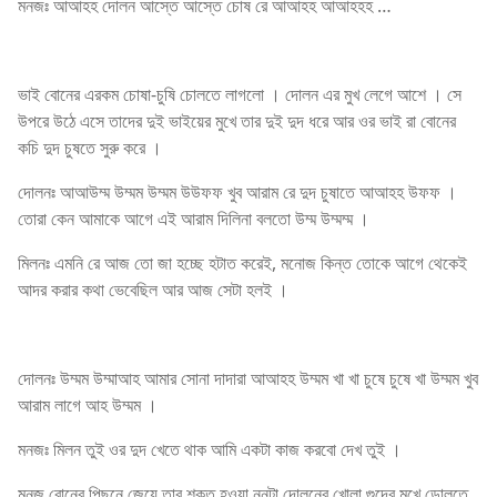
মনজঃ আআহহ দোলন আস্তে আস্তে চোষ রে আআহহ আআহহহ …
ভাই বোনের এরকম চোষা-চুষি চোলতে লাগলো । দোলন এর মুখ লেগে আশে । সে
উপরে উঠে এসে তাদের দুই ভাইয়ের মুখে তার দুই দুদ ধরে আর ওর ভাই রা বোনের
কচি দুদ চুষতে সুরু করে ।
দোলনঃ আআউম্ম উম্মম উম্মম উউফফ খুব আরাম রে দুদ চুষাতে আআহহ উফফ ।
তোরা কেন আমাকে আগে এই আরাম দিলিনা বলতো উম্ম উম্মম্ম ।
মিলনঃ এমনি রে আজ তো জা হচ্ছে হটাত করেই, মনোজ কিন্ত তোকে আগে থেকেই
আদর করার কথা ভেবেছিল আর আজ সেটা হলই ।
দোলনঃ উম্মম উম্মাআহ আমার সোনা দাদারা আআহহ উম্মম খা খা চুষে চুষে খা উম্মম খুব
আরাম লাগে আহ উম্মম ।
মনজঃ মিলন তুই ওর দুদ খেতে থাক আমি একটা কাজ করবো দেখ তুই ।
মনজ বোনের পিছনে জেয়ে তার শক্ত হওয়া নুনুটা দোলনের খোলা গুদের মুখে ডোলতে