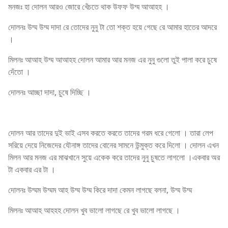
মনজঃ হা দোলন আরও জোরে খেঁচতে থাক উফফ উম্ম আআহহ ।
দোলনঃ উম্ম উম্ম দাদা রে তোদের নুনু টা তো শক্ত হয়ে গেছে রে আমার হাতের আদরে
।
মিলনঃ আআহ উম্ম আআহহ দোলন আমার আর মনজ এর নুনু গুলো তুই পালা করে চুষে
দেঁতো ।
দোলনঃ আচ্ছা দাদা, চুষে দিচ্ছি ।
দোলন আর তাদের দুই ভাই এসব করতে করতে তাদের গরম ধরে গেলো । তারা লেপ
সরিয়ে দেয়ে নিজেদের যৌনাঙ্গ তাদের বোনের সামনে উন্মুক্ত করে দিলো । দোলন এখন
মিলন আর মনজ এর মাঝখানে সুয়ে একেক করে তাদের নুনু চুষতে লাগলো ।একবার অর
টা একবার এর টা ।
দোলনঃ উম্মম উম্মম আহ উম্ম উম্ম কিরে দাদা কেমন লাগছে বলনা, উম্ম উম্ম
মিলনঃ আআহ আহহহ দোলন খুব ভালো লাগছে রে খুব ভালো লাগছে ।