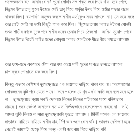
উত্তেজনার বশে আমার ধোনটা পুরো লোহার মত শক্ত হয়ে গিয়ে খাড়া হয়ে গেছে।
জিন্সের উপর তাবু ফুলে উঠেছে সেই তাবু গিয়ে শাড়ীর উপর দিয়ে মামীর পাছার খাজে
ধাক্কা দিল। ব্যাপারটা অনুভব করতে মামীর এতটুকুও সময় লাগলো না। সে সঙ্গে সঙ্গে
তার মোটা মোটা পা দুটো কিছুটা ফাক করে দিল। জিন্সের তলায় আমার ঠাটানো ধোনটা
তখন শাড়ীর ফাকে ঢুকে পরে মামীর গুদের চেরায় গিয়ে ঠেকলো। আমিও সুযোগ পেয়ে
জিন্সের উপর দিয়েই মামীর গুদের গোড়ায় আমার ধোনটাকে ধীরে ধীরে ঘষতে লাগলাম।
তার দুধে-গুদে একসাথে টেপা আর ঘষা খেয়ে মামী সুখের সাগরে ভাসতে লাগলো
চাপাস্বরে গোঙাতে শুরু করে দিল।
কিন্তু এভাবে বেশিক্ষণ ডান্সফ্লোরে এক জায়গায় দাড়িয়ে থাকা যায় না।আশেপাশের
লোকজনের দৃষ্টি পরে যেতে পারে। তবে পরলেও যে খুব একটা ক্ষতি হবে বলে মনে হলো
না। ডান্সফ্লোরে প্রায় সবাই দেখলাম নিজের নিজের পার্টনারের সাথে ঘনিষ্ঠভাবে
নাচছে। তবে কেউই আমাদের মত এত নির্লজ্জভাবে বেলেল্লেপনা করছে না। তাই
আমরা ঝুকি নিলাম না সারা ডান্সফ্লোরটা ঘুরতে লাগলাম। মিনিট দশেক এক জায়গায়
দাড়াইয়া দাড়িয়ে দাড়িয়ে মামীর মাই টিপি আর গুদে ধোন ঘষি। তারপর বেশিক্ষণ হয়ে
গেলেই জায়গাটা ছেড়ে দিয়ে অন্য একটা জায়গায় গিয়ে দাড়িয়ে পরি।