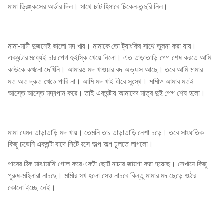
মামা ড্রিঙ্কসের অর্ডার দিল। সাথে চাট হিসাবে চিকেন-তন্দুরি নিল।
মামা-মামী দুজনেই ভালো মদ খায়। মামাকে তো ট্যাংকির সাথে তুলনা করা যায়।
একঘন্টার মধ্যেই চার পেগ হুইস্কি খেয়ে নিলো। এত তাড়াতাড়ি পেগ শেষ করতে আমি
কাউকে কখনো দেখিনি। আমারও মদ খাওয়ার বদ অভ্যাস আছে। তবে আমি মামার
মত অত দ্রুত খেতে পারি না। আমি মদ খাই ধীরে সুস্থে। মামীও আমার মতই
আস্তে আস্তে মদ্যপান করে। তাই একঘন্টায় আমাদের মাত্র দুই পেগ শেষ হলো।
মামা যেমন তাড়াতাড়ি মদ খায়। তেমনি তার তাড়াতাড়ি নেশা চড়ে। তবে সাংঘাতিক
কিছু চড়েনি একঘন্টা বাদে সিটে বসে অল্প অল্প ঢুলতে লাগলো।
পাবের ঠিক মাঝামাঝি গোল করে একটা ছোট্ট নাচার জায়গা করা হয়েছে। সেখানে কিছু
পুরুষ-মহিলারা নাচছে। মামীর সখ হলো সেও নাচবে কিন্তু মামার মদ ছেড়ে ওঠার
কোনো ইচ্ছে নেই।