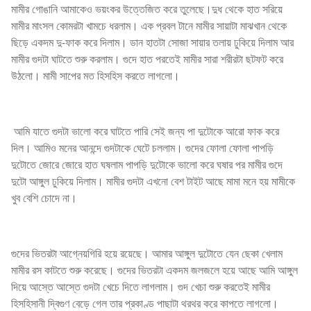
মামীর গোঙানি আমাকেও ভয়ংকর উত্তেজিত করে তুলেছে।দুধ থেকে হাত সরিয়ে
মামীর মাংসল কোমরটা খামচে ধরলাম। এক প্রবল টানে মামীর সায়াটা মাঝখান থেকে
ছিড়ে একদম দু-ফাক করে দিলাম। ডান হাতটা সোজা সায়ার তলায় ঢুকিয়ে দিলাম আর
মামীর গুদটা ঘাটতে শুরু করলাম। গুদে হাত পরতেই মামীর সারা শরীরটা ছটফট করে
উঠলো। মামী সাপের মত হিসহিস করতে লাগলো।
আমি যাতে গুদটা ভালো করে ঘাটতে পারি সেই জন্য পা দুটোকে আরো ফাক করে
দিল। আমিও মনের আনন্দে গুদটাকে ঘেটে চললাম। গুদের ফোলা ফোলা পাপড়ি
দুটোতে জোরে জোরে হাত ঘষলাম পাপড়ি দুটোকে ভালো করে ঘষার পর মামীর গুদে
দুটো আঙ্গুল ঢুকিয়ে দিলাম। মামীর গুদটা এখনো বেশ টাইট আছে মামা মনে হয় মামীকে
খুব বেশি চোদে না।
গুদের ভিতরটা আগ্নেয়গিরি হয়ে রয়েছে। আমার আঙ্গুল দুটোতে যেন ছেকা খেলাম
মামীর রস কাটতে শুরু করেছে। গুদের ভিতরটা একদম জলজলে হয়ে আছে আমি আঙ্গুল
দিয়ে আস্তে আস্তে গুদটা খেচে দিতে লাগলাম। গুদ খেচা শুরু করতেই মামীর
হিসহিসানী দ্বিগুণ বেড়ে গেল তার প্রকাণ্ড পাছাটা থরথর করে কাপতে লাগলো।