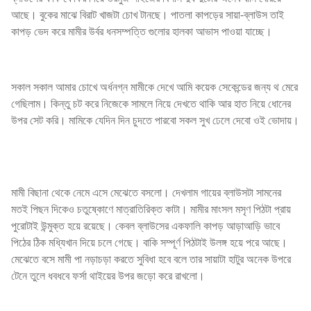
আছে। বুকের মাঝে বিরাট খাজটা চোখ টানছে। পাতলা কাপড়ের সায়া-ব্লাউস তাই
কাপড় ভেদ করে মামীর উর্বর ধনসম্পত্তি গুলোর হালকা আভাস পাওয়া যাচ্ছে।
সকাল সকাল আমার চোখে অর্ধনগ্ন মামীকে দেখে আমি কয়েক সেকেন্ডের জন্য থ মেরে
গেছিলাম। কিন্তু চট করে নিজেকে সামলে নিয়ে দেখতে থাকি আর হাত নিয়ে ধোনের
উপর সেট করি। মামিকে যেদিন দিন চুদতে পারবো সকল সুখ ঢেলে দেবো ওই ভোদায়।
মামী বিছানা থেকে নেমে এসে মেঝেতে বসলো। দেখলাম গায়ের ব্লাউসটা সামনের
মতই পিছন দিকেও চতুষ্কোণে মাত্রাতিরিক্ত কাটা। মামীর মাংসল মসৃণ পিঠটা প্রায়
পুরোটাই উন্মুক্ত হয়ে রয়েছে। কেবল ব্লাউসের একফালি কাপড় আড়াআড়ি ভাবে
পিঠের ঠিক মধ্যিখান দিয়ে চলে গেছে। বাকি সম্পূর্ণ পিঠটাই উলঙ্গ হয়ে পরে আছে।
মেঝেতে বসে মামী পা নড়াচড়া করতে সুবিধা হবে বলে তার সায়াটা হাটুর অনেক উপরে
টেনে তুলে ধবধবে ফর্সা থাইয়ের উপর জড়ো করে রাখলো।