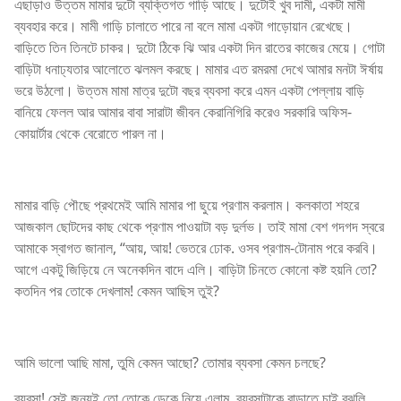
এছাড়াও উত্তম মামার দুটো ব্যক্তিগত গাড়ি আছে। দুটোই খুব দামী, একটা মামী
ব্যবহার করে। মামী গাড়ি চালাতে পারে না বলে মামা একটা গাড়োয়ান রেখেছে।
বাড়িতে তিন তিনটে চাকর। দুটো ঠিকে ঝি আর একটা দিন রাতের কাজের মেয়ে। গোটা
বাড়িটা ধনাঢ্যতার আলোতে ঝলমল করছে। মামার এত রমরমা দেখে আমার মনটা ঈর্ষায়
ভরে উঠলো। উত্তম মামা মাত্র দুটো বছর ব্যবসা করে এমন একটা পেল্লায় বাড়ি
বানিয়ে ফেলল আর আমার বাবা সারাটা জীবন কেরানিগিরি করেও সরকারি অফিস-
কোয়ার্টার থেকে বেরোতে পারল না।
মামার বাড়ি পৌছে প্রথমেই আমি মামার পা ছুয়ে প্রণাম করলাম। কলকাতা শহরে
আজকাল ছোটদের কাছ থেকে প্রণাম পাওয়াটা বড় দুর্লভ। তাই মামা বেশ গদগদ স্বরে
আমাকে স্বাগত জানাল, “আয়, আয়! ভেতরে ঢোক. ওসব প্রণাম-টোনাম পরে করবি।
আগে একটু জিড়িয়ে নে অনেকদিন বাদে এলি। বাড়িটা চিনতে কোনো কষ্ট হয়নি তো?
কতদিন পর তোকে দেখলাম! কেমন আছিস তুই?
আমি ভালো আছি মামা, তুমি কেমন আছো? তোমার ব্যবসা কেমন চলছে?
ব্যবসা! সেই জন্যই তো তোকে ডেকে নিয়ে এলাম, ব্যবসাটাকে বাড়াতে চাই বুঝলি