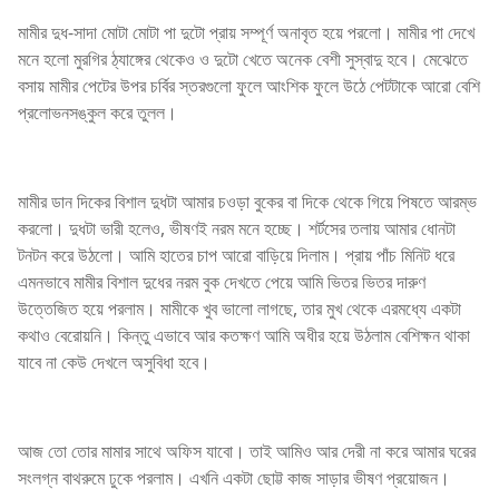
মামীর দুধ-সাদা মোটা মোটা পা দুটো প্রায় সম্পূর্ণ অনাবৃত হয়ে পরলো। মামীর পা দেখে
মনে হলো মুরগির ঠ্যাঙ্গের থেকেও ও দুটো খেতে অনেক বেশী সুস্বাদু হবে। মেঝেতে
বসায় মামীর পেটের উপর চর্বির স্তরগুলো ফুলে আংশিক ফুলে উঠে পেটটাকে আরো বেশি
প্রলোভনসঙ্কুল করে তুলল।
মামীর ডান দিকের বিশাল দুধটা আমার চওড়া বুকের বা দিকে থেকে গিয়ে পিষতে আরম্ভ
করলো। দুধটা ভারী হলেও, ভীষণই নরম মনে হচ্ছে। শর্টসের তলায় আমার ধোনটা
টনটন করে উঠলো। আমি হাতের চাপ আরো বাড়িয়ে দিলাম। প্রায় পাঁচ মিনিট ধরে
এমনভাবে মামীর বিশাল দুধের নরম বুক দেখতে পেয়ে আমি ভিতর ভিতর দারুণ
উত্তেজিত হয়ে পরলাম। মামীকে খুব ভালো লাগছে, তার মুখ থেকে এরমধ্যে একটা
কথাও বেরোয়নি। কিন্তু এভাবে আর কতক্ষণ আমি অধীর হয়ে উঠলাম বেশিক্ষন থাকা
যাবে না কেউ দেখলে অসুবিধা হবে।
আজ তো তোর মামার সাথে অফিস যাবো। তাই আমিও আর দেরী না করে আমার ঘরের
সংলগ্ন বাথরুমে ঢুকে পরলাম। এখনি একটা ছোট্ট কাজ সাড়ার ভীষণ প্রয়োজন।