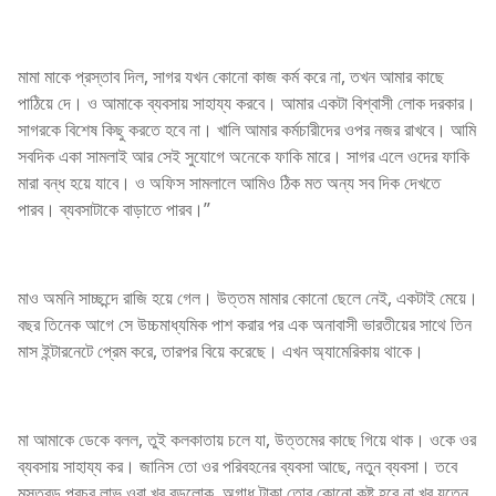
মামা মাকে প্রস্তাব দিল, সাগর যখন কোনো কাজ কর্ম করে না, তখন আমার কাছে
পাঠিয়ে দে। ও আমাকে ব্যবসায় সাহায্য করবে। আমার একটা বিশ্বাসী লোক দরকার।
সাগরকে বিশেষ কিছু করতে হবে না। খালি আমার কর্মচারীদের ওপর নজর রাখবে। আমি
সবদিক একা সামলাই আর সেই সুযোগে অনেকে ফাকি মারে। সাগর এলে ওদের ফাকি
মারা বন্ধ হয়ে যাবে। ও অফিস সামলালে আমিও ঠিক মত অন্য সব দিক দেখতে
পারব। ব্যবসাটাকে বাড়াতে পারব।”
মাও অমনি সাচ্ছন্দে রাজি হয়ে গেল। উত্তম মামার কোনো ছেলে নেই, একটাই মেয়ে।
বছর তিনেক আগে সে উচ্চমাধ্যমিক পাশ করার পর এক অনাবাসী ভারতীয়ের সাথে তিন
মাস ইন্টারনেটে প্রেম করে, তারপর বিয়ে করেছে। এখন অ্যামেরিকায় থাকে।
মা আমাকে ডেকে বলল, তুই কলকাতায় চলে যা, উত্তমের কাছে গিয়ে থাক। ওকে ওর
ব্যবসায় সাহায্য কর। জানিস তো ওর পরিবহনের ব্যবসা আছে, নতুন ব্যবসা। তবে
মস্তবড় প্রচুর লাভ ওরা খুব বড়লোক, অগাধ টাকা তোর কোনো কষ্ট হবে না খুব যত্নে