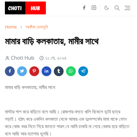
Home
পরকীয়া চোদাচুদি
মামার বাড়ি কলকাতায়, মামীর সাথে
Choti Hub
১১ মে, ২০২৫
মামার বাড়ি কলকাতায়, মামীর সাথে
মাস্টার পাশ করে বাড়িতে বসে আছি। রোজগার বলতে খালি বিকেলে দুটো ছাত্র
পড়াই। হঠাৎ করে একদিন কলকাতা থেকে আমার এক দুঃসম্পর্কের মামা মাকে ফোন
করে খোজ খবর নিতে গিয়ে জানতে পারল যে আমি চাকরি না পেয়ে বেকার হয়ে বাড়িতে
বসে আছি আর হতাশায় ভুগছি।