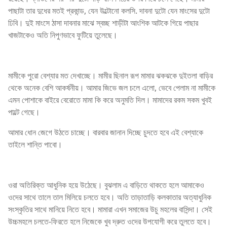
পাছাটা তার দুধের মতই প্রকান্ড, যেন উল্টোনো কলসি. দাবনা দুটো যেন মাংসের দুটো
ঢিবি। দুই মাংসে ঠাসা দাবনার মাঝে স্বচ্ছ শাড়ীটা আংশিক আটকে গিয়ে পাছার
খাজটাকেও অতি নিপুণভাবে ফুটিয়ে তুলেছে।
মামীকে পুরো বেশ্যার মত দেখাচ্ছে। মামীর ছিনাল রূপ মামার ঝকঝকে দুইতলা বাড়ির
থেকে অনেক বেশি আকর্ষনীয়। আমার জিভে জল চলে এলো, ভেবে পেলাম না মামীকে
এমন পোশাকে বাইরে বেরোতে মামা কি করে অনুমতি দিল। মামাদের রকম সকম খুবই
পাল্টে গেছে।
আমার ধোন জেগে উঠতে চাচ্ছে। বারবার জানান দিচ্ছে চুদতে হবে এই বেশ্যাকে
তাইলে শান্তি পাবো।
ওরা অতিরিক্ত আধুনিক হয়ে উঠেছে। বুঝলাম এ বাড়িতে থাকতে হলে আমাকেও
ওদের সাথে তালে তাল মিলিয়ে চলতে হবে। অতি তাড়াতাড়ি কলকাতার অত্যাধুনিক
সংস্কৃতির সাথে মানিয়ে নিতে হবে। মামারা এখন সমাজের উচু মহলের বাসিন্দা। সেই
উচ্চমহলে চলতে-ফিরতে হলে নিজেকে খুব দ্রুত ওদের উপযোগী করে তুলতে হবে।