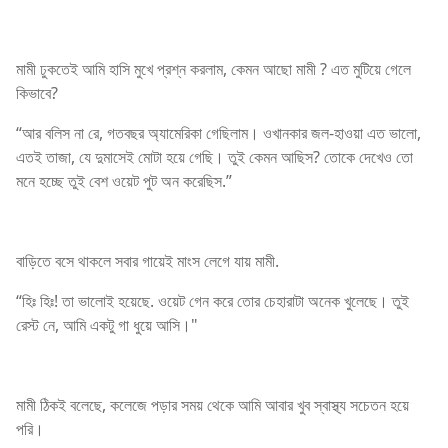
মামী ঢুকতেই আমি হাসি মুখে প্রশ্ন করলাম, কেমন আছো মামী ? এত মুটিয়ে গেলে
কিভাবে?
“আর বলিস না রে, গতবছর অ্যামেরিকা গেছিলাম। ওখানকার জল-হাওয়া এত ভালো,
এতই তাজা, যে দুমাসেই মোটা হয়ে গেছি। তুই কেমন আছিস? তোকে দেখেও তো
মনে হচ্ছে তুই বেশ ওয়েট পুট অন করেছিস.”
বাড়িতে বসে থাকলে সবার গায়েই মাংস লেগে যায় মামী.
“হিঃ হিঃ! তা ভালোই হয়েছে. ওয়েট গেন করে তোর চেহারাটা অনেক খুলেছে। তুই
রেস্ট নে, আমি একটু গা ধুয়ে আসি।"
মামী ঠিকই বলেছে, কলেজে পড়ার সময় থেকে আমি আবার খুব স্বাস্থ্য সচেতন হয়ে
পরি।