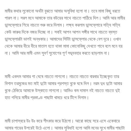
মামীর কথার লুকোনো অর্থটা বুঝতে আমার অসুবিধা হলো না। তবে মামা কিছু ধরতে
পারল না। সরল মনে আমাকে তার বউয়ের সাথে নাচতে পাঠিয়ে দিল। আমি আর মামীর
ডান্সফ্লোরে গিয়ে নাচতে শুরু করে দিলাম। লক্ষ্য করলাম ডান্সফ্লোরে সত্যি সত্যি
কেউ কারুর দিকে নজর দিচ্ছে না। সবাই আপন আপন সঙ্গীর সাথে নাচতে ব্যস্ত
ডান্সফ্লোরটা ভালই অন্ধকার। আমাদের সিটটা ডান্সফ্লোর থেকে বেশ দূরে। ওখান
থেকে আমার ধীরে ধীরে মাতাল হতে থাকা মামা কোনোকিছু দেখতে পাবে বলে মনে হয়
না। আমি আর মামী এমন সুবর্ণ সুযোগের পূর্ণ সদ্ব্যবহার করতে ছাড়লাম না।
মামী একদম আমার গা ঘেষে নাচতে লাগলো। নাচতে নাচতে বারবার ইচ্ছেকৃত তার
বিশাল তরমুজের মত মাই দুটো আমার প্রশস্ত বুকে ঘষে দিল। নরম দুধ দুটো আমার
বুকে ঠেকিয়ে আমাকে উস্কাতে লাগলো। আমিও কম দামাল নই নাচতে নাচতে দুই
হাত গলিয়ে মামীর প্রকাণ্ড পাছাটা খামচে ধরে টিপে দিলাম।
মামী চাপাস্বরে উঃ উঃ করে শীৎকার করে উঠলো। আরো কাছে সরে এসে একেবারে
আমার গায়ের উপরেই উঠে এলো। আমার সুবিধাই হলো আমি মনের সুখে মামীর পাছাটা