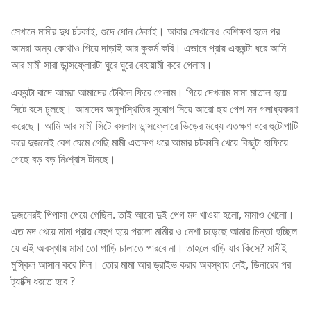
সেখানে মামীর দুধ চটকাই, গুদে ধোন ঠেকাই। আবার সেখানেও বেশিক্ষণ হলে পর
আমরা অন্য কোথাও গিয়ে দাড়াই আর কুকর্ম করি। এভাবে প্রায় একঘন্টা ধরে আমি
আর মামী সারা ডান্সফ্লোরটা ঘুরে ঘুরে বেহায়ামী করে গেলাম।
একঘন্টা বাদে আমরা আমাদের টেবিলে ফিরে গেলাম। গিয়ে দেখলাম মামা মাতাল হয়ে
সিটে বসে ঢুলছে। আমাদের অনুপস্থিতির সুযোগ নিয়ে আরো ছয় পেগ মদ গলাধ্যকরণ
করেছে। আমি আর মামী সিটে বসলাম ডান্সফ্লোরে ভিড়ের মধ্যে এতক্ষণ ধরে হুটোপাটি
করে দুজনেই বেশ ঘেমে গেছি মামী এতক্ষণ ধরে আমার চটকানি খেয়ে কিছুটা হাফিয়ে
গেছে বড় বড় নিঃশ্বাস টানছে।
দুজনেরই পিপাসা পেয়ে গেছিল. তাই আরো দুই পেগ মদ খাওয়া হলো, মামাও খেলো।
এত মদ খেয়ে মামা প্রায় বেহুশ হয়ে পরলো মামীর ও নেশা চড়েছে আমার চিন্তা হচ্ছিল
যে এই অবস্থায় মামা তো গাড়ি চালাতে পারবে না। তাহলে বাড়ি যাব কিসে? মামীই
মুস্কিল আসান করে দিল। তোর মামা আর ড্রাইভ করার অবস্থায় নেই, ডিনারের পর
ট্যাক্সি ধরতে হবে ?