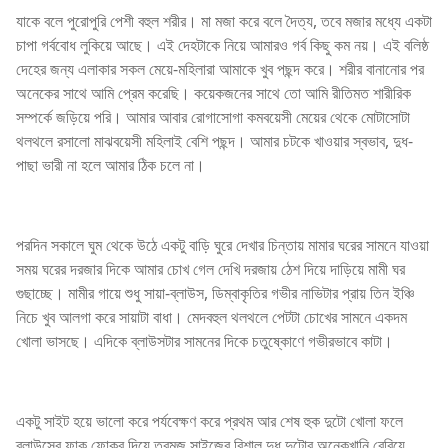
যাকে বলে পুরোপুরি পেশী বহুল শরীর। মা মজা করে বলে দৈত্য, তবে মজার মধ্যে একটা
চাপা গর্ববোধ লুকিয়ে আছে। এই দেহটাকে নিয়ে আমারও গর্ব কিছু কম নয়। এই বলিষ্ঠ
দেহের জন্য এলাকার সকল মেয়ে-মহিলারা আমাকে খুব পছন্দ করে। শরীর বানানোর পর
অনেকের সাথে আমি প্রেম করেছি। কয়েকজনের সাথে তো আমি রীতিমত শারীরিক
সম্পর্কে জড়িয়ে পরি। আমার আবার রোগাসোগা কমবয়েসী মেয়ের থেকে মোটাসোটা
থলথলে রসালো মাঝবয়েসী মহিলাই বেশি পছন্দ। আমার চটকে খাওয়ার স্বভাব, দুধ-
পাছা ভারী না হলে আমার ঠিক চলে না।
পরদিন সকালে ঘুম থেকে উঠে একটু বাড়ি ঘুরে দেখার চিন্তায় মামার ঘরের সামনে যাওয়া
সময় ঘরের দরজার দিকে আমার চোখ গেল দেখি দরজায় ঠেশ দিয়ে দাড়িয়ে মামী ঘর
গুছাচ্ছে। মামীর গায়ে শুধু সায়া-ব্লাউস, ডিম্বাকৃতির গভীর নাভিটার প্রায় তিন ইঞ্চি
নিচে খুব আলগা করে সায়াটা বাধা। মেদবহুল থলথলে পেটটা চোখের সামনে একদম
খোলা ভাসছে। এদিকে ব্লাউসটার সামনের দিকে চতুষ্কোণে গভীরভাবে কাটা।
একটু সাইট হয়ে ভালো করে পর্যবেক্ষণ করে প্রথম আর শেষ হুক দুটো খোলা ফলে
ব্লাউসের ফাক ফোকর দিয়ে তরমুজ সাইজের বিশাল দুধ দুটোর অনেকখানি বেরিয়ে