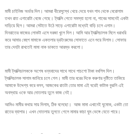
মামী চাইনিজ অর্ডার দিল। আমরা ধীরেসুস্থে খেয়ে দেয়ে যখন পাব থেকে বেরোলাম
তখন রাত এগারোটা বেজে গেছে। ট্যাক্সি পেতে সমস্যা হলো না, পাবের সামনেই একটা
দাড়িয়ে ছিল। আমরা সেটাতে উঠে সাড়ে এগারোটা মধ্যেই বাড়ি চলে এলাম।
দিনরাতের কাজের লোকটা এসে দরজা খুলে দিল। আমি আর ট্যাক্সিচালক মিলে ধরাধরি
করে আমার বেহুশ মামাকে একতলার ড্রইংরুমের সোফাতে এনে শুয়ে দিলাম। সোফায়
তার দেহটা রাখতেই মামা নাক ডাকতে আরম্ভ করলো।
মামী ট্যাক্সিচালককে অশেষ ধন্যবাদের সাথে সাথে পাচশো টাকা বখশিস দিল।
ট্যাক্সিচালক সালাম জানিয়ে চলে গেল। মামী তার বরের দিকে করুণার দৃষ্টিতে তাকিয়ে
আমাকে উদ্দেশ্য করে বলল, আজকের রাতটা তোর মামা এই ঘরেই কাটাক বুঝলি এই
অবস্থায় ওকে আর দোতলায় তুলে কাজ নেই।
আমিও মামীর কথায় সায় দিলাম, ঠিক বলেছো। আজ মামা এখানেই ঘুমোক, একটা তো
রাতের ব্যাপার। এখন দোতলায় তুলতে গেলে মামার কাচা ঘুম ভেঙ্গে যেতে পারে।