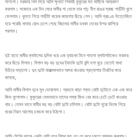
লাগলো। দরজায় খিল দিয়ে আমি ক্ষুধার্ত শিকারী কুকুরের মত মামীকে আক্রমণ
করলাম। সজোরে এক টান মেরে মামীর গা থেকে তার গাঢ় নীল রঙের স্বচ্ছ শাড়ীটা খুলে
ফেললাম। খুলতে গিয়ে শাড়ীটা কয়েক জায়গায় ছিড়ে গেল। আমি প্রচণ্ড উত্তেজিত
হয়ে পরেছি মাথায় রোখ চেপে গেছে বিছানায় মামীর ডবকা দেহের উপর ঝাপিয়ে
পরলাম।
দুই হাতে মামীর ব্লাউসের দুদিক ধরে এক হ্যাচকা টানে পাতলা ব্লাউসটাকেও ফরফর
করে ছিড়ে দিলাম। বিশাল বড় বড় দুধের ট্যাংকি দুটো বন্দি দশা ঘুচে যেতেই মাথা
উচিয়ে দাড়ালো। দুধ দুটো মারাত্মকভাবে আদর খাওয়ার প্রত্যাশায় তিরতির করে
কাপছে,
আমি মামীর বিশাল দুধে মুখ ডোবালাম। প্রথমে খাড়া শক্ত বোটা দুটোতে এক এক করে
জিভ বুলোলাম। কুকুরেরা যেমনভাবে তাদের লম্বা জিভ বের করে চেটে চেটে খাওয়ার
খায়। তেমন ভাবে মামীর বড় বড় বোটা দুটো চাটলাম। বোটা দুটো পুরো ভিজে গিয়ে
ঘরের নিয়ন আলোয় চকচক করে উঠলো।
আমি ঠোটের ফাকে একটা বোটা পুরে শিশুর মত চো চো করে চুষতে আরম্ভ করলাম।