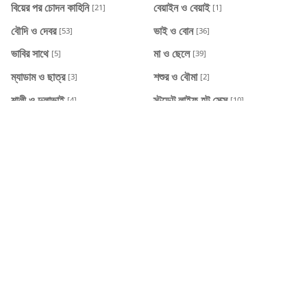
বিয়ের পর চোদন কাহিনি
বেয়াইন ও বেয়াই
[21]
[1]
বৌদি ও দেবর
ভাই ও বোন
[53]
[36]
ভাবির সাথে
মা ও ছেলে
[5]
[39]
ম্যাডাম ও ছাত্র
শশুর ও বৌমা
[3]
[2]
শালী ও দুলাভাই
স্টুডেন্ট লাইফ হট সেক্স
[4]
[10]
স্যার ও ছাত্রীর চোদাচুদি
হট বউ
[5]
[20]
RECENT POST
কাজের মেয়ে সুমিকে দেওয়া আমার উপহার
2026/8/6
একদিন সন্ধেবেলার চমৎকার কাহিনী
2026/8/6
আমার বউ, শাশুড়ী ও বউয়ের ছোট বোন
2026/8/3
হিন্দু টিউশন স্যার ও স্কুল ছাত্রী