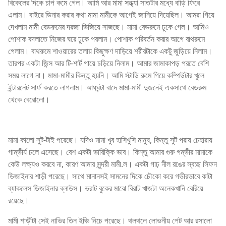
বিকেলের দিকে চাপ কমে গেল। আমি আর মামা সন্ধ্যা সাতটার মধ্যে বাড়ি ফিরে
এলাম। বাইরে ডিনার করার কথা মামা মামীকে আগেই জানিয়ে দিয়েছিল। আমরা গিয়ে
দেখলাম মামী বেডরুমের দরজা ভিজিয়ে সাজছে। মামা বেডরুমে ঢুকে গেল। আমিও
পোশাক বদলাতে নিজের ঘরে ঢুকে পরলাম। পোশাক পরিবর্তন করার আগে বাথরুমে
গেলাম। বাথরুমে শাওয়ারের তলায় কিছুক্ষণ দাড়িয়ে শরীরটাকে একটু জুড়িয়ে নিলাম।
তারপর একটা জিন্স আর টি-শার্ট গায়ে চড়িয়ে নিলাম। আমার জামাকাপড় পরতে বেশি
সময় লাগে না। মামা-মামীর কিন্তু হয়নি। আমি স্টাডি রুমে গিয়ে কম্পিউটার খুলে
ইন্টারনেট সার্ফ করতে লাগলাম। আধঘন্টা বাদে মামা-মামী দুজনেই একসাথে বেডরুম
থেকে বেরোলো।
মামা কালো সুট-টাই পরেছে। যদিও মামা খুব হাসিখুসি মানুষ, কিন্তু সুট পরায় চেহারায়
গাম্ভীর্য চলে এসেছে। বেশ একটা ভারিক্কি ভাব। কিন্তু আমার গুরু গম্ভীর মামাকে
কেউ লক্ষ্যও করবে না, কারণ আমার সুন্দরী মামী.ল। একটা গাঢ় নীল রঙের স্বচ্ছ সিফন
ডিজাইনার শাড়ী পরেছে। সাথে মানানসই সামনের দিকে চৌকো করে গভীরভাবে কাটা
ব্যাকলেস ডিজাইনার ব্লাউস। ভরাট বুকের মাঝে বিরাট খাজটা অনেকখানি বেরিয়ে
রয়েছে।
মামী শাড়ীটা সেই নাভির তিন ইঞ্চি নিচে পরেছে। থলথলে লোভনীয় পেট আর রসালো