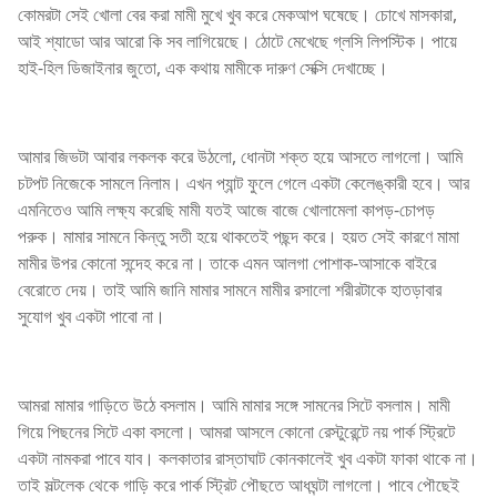
কোমরটা সেই খোলা বের করা মামী মুখে খুব করে মেকআপ ঘষেছে। চোখে মাসকারা,
আই শ্যাডো আর আরো কি সব লাগিয়েছে। ঠোটে মেখেছে গ্লসি লিপস্টিক। পায়ে
হাই-হিল ডিজাইনার জুতো, এক কথায় মামীকে দারুণ সেক্সি দেখাচ্ছে।
আমার জিভটা আবার লকলক করে উঠলো, ধোনটা শক্ত হয়ে আসতে লাগলো। আমি
চটপট নিজেকে সামলে নিলাম। এখন প্যান্ট ফুলে গেলে একটা কেলেঙ্কারী হবে। আর
এমনিতেও আমি লক্ষ্য করেছি মামী যতই আজে বাজে খোলামেলা কাপড়-চোপড়
পরুক। মামার সামনে কিন্তু সতী হয়ে থাকতেই পছন্দ করে। হয়ত সেই কারণে মামা
মামীর উপর কোনো সন্দেহ করে না। তাকে এমন আলগা পোশাক-আসাকে বাইরে
বেরোতে দেয়। তাই আমি জানি মামার সামনে মামীর রসালো শরীরটাকে হাতড়াবার
সুযোগ খুব একটা পাবো না।
আমরা মামার গাড়িতে উঠে বসলাম। আমি মামার সঙ্গে সামনের সিটে বসলাম। মামী
গিয়ে পিছনের সিটে একা বসলো। আমরা আসলে কোনো রেস্টুরেন্টে নয় পার্ক স্ট্রিটে
একটা নামকরা পাবে যাব। কলকাতার রাস্তাঘাট কোনকালেই খুব একটা ফাকা থাকে না।
তাই সল্টলেক থেকে গাড়ি করে পার্ক স্ট্রিট পৌছতে আধঘন্টা লাগলো। পাবে পৌছেই