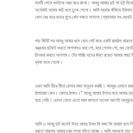
লাবনী সোনা গুদটাকে নরম করে রাখো। আব্বু আমার দুই পা দুই দ
অর্ধেকটা আমার কচি গুদে ঢুকে গেলো। আমি ব্যথায় কঁকিয়ে উঠলাম।ওহ
ধোন বের করে গুদের মুখে ধোন ঘষতে লাগলো।প্রথমবার সব মেয়েই ব্য
পাচ মিনিট পর আব্বু আবার গুদে ধোন সেট করে একটা রামঠাপ মারল
যন্ত্রনায় ছটফট করতে লাগলামও বাবা গো, মরে গেলাম গো, গুদ ফ
চিৎকার করতে লাগলাম। টের পাচ্ছি গুদের ঊষ্ণ রক্তে আমার পাছা
ব্যথা কমে গেলো।
এখন আমি ধীরে ধীরে চোদার মজা অনুভব করছি। আব্বুর এভাবে ক
ঠাপাচ্ছো কেন। জোরে ঠাপাও।” আব্বু আমার উপরে শুয়ে আমার দু
হয়ে গেছি। চোদন খেতে এতো মজা জানলে অনেক আগেই আব্বুকে
আমি ও আব্বু দুই জনেই উহহ আহহ উমম কি মজা কি আরাম বলে শিৎক
বুঝতে পারলাম আমার চরম পুলক ঘটতে যাচ্ছে। আমি আব্বুকে হাত প