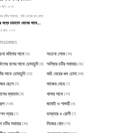
৯ জুল, ২০২৬
থির চটির সমাহার
,
কচি মেয়ের গুদ চোদা
্টির মধ্যে চাচাতো বোনের সাথে...
১৪ জুল, ২০২৬
TEGORIES
েনা মহিলার সাথে
অচেনা লোক
[6]
[36]
িসের বসের সাথে চোদাচুদি
অস্থির চটির সমাহার
[8]
[36]
টির সাথে চোদাচুদি
কচি মেয়ের গুদ চোদা
[32]
[68]
জের ছেলে
কাজের মেয়ে
[9]
[7]
াসের ম্যাডাম
খালার সাথে
[9]
[10]
গল্প
জামাই ও শাশুড়ী
[134]
[4]
শন স্যার
ডাক্তার ও রোগী
[1]
[7]
ন চটির সমাহার
নিজের বোন
[36]
[19]