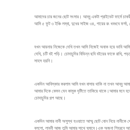
আমাদের চার জনের ছোট সংসার। আব্বু একটা প্রাইভেট ফার্মে চ
আমি ৫ ফুট ৩ ইঞ্চি লম্বা, দুধের সাইজ ৩৪, গায়ের রং ধবধবে ফর্সা
যখন আয়নায় নিজেকে দেখি তখন আমি নিজেই অবাক হয়ে ভাবি আমি এত
দেখি, চটি বই পড়ি। চোদাচুদির বিভিন্ন ছবি বইয়ের ফাকে রাখি, প
সাহস হয়নি।
একদিন আবিস্কার করলাম আমি যখন বাসায় থাকি না তখন আব্বু আমার
আমার দিকে কেমন যেন কামুক দৃষ্টিতে তাকিয়ে থাকে।আমার মনে হলো
চোদাচুদির গল্প আছে।
একদিন আমার নানী অসুস্থ হওয়াতে আম্মু ছোট বোন নিয়ে নানীকে
বললো, লাবনী আজ তুমি আমার সাথে ঘুমাবে।এক অজনা শিহরনে আ