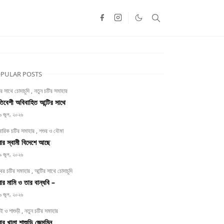
PULAR POSTS
ির সাথে চোদাচুদি
,
নতুন চটির সমাহার
তিবেশী অবিবাহিত আন্টির সাথে
৬ জুল, ২০২৬
বারিক চটির সমাহার
,
শশুর ও বৌমা
র স্বামী বিদেশে আছে
৯ জুল, ২০২৬
থির চটির সমাহার
,
আন্টির সাথে চোদাচুদি
র মামি ও তার বান্ধবি –
৬ জুল, ২০২৬
াই ও শাশুড়ী
,
নতুন চটির সমাহার
র খালা শাশুড়ি জেসমিন