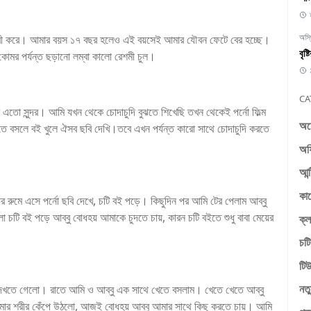
অস্
াকরী করে। আমার বয়স ১৭ বছর হলেও এই বয়সেই আমার যৌবন ফেটে বের হচ্ছে।
বৃষ
, কোমর পর্যন্ত ছড়ানো লম্বা কালো রেশমী চুল।
CA
ো সুন্দর। আমি যখন থেকে চোদাচুদি বুঝতে শিখেছি তখন থেকেই পর্নো ফিল্ম
অচ
ড়তে বসলে বই খুলে ঐসব ছবি দেখি।তবে এখন পর্যন্ত কারো সাথে চোদাচুদি করতে
অফ
আন্
কা
 রুমে এসে পর্নো ছবি দেখে, চটি বই পড়ে। কিছুদিন পর আমি টের পেলাম আব্বু
 চটি বই পড়ে আব্বু বোধহয় আমাকে চুদতে চায়, কারন চটি বইতে শুধু বাবা মেয়ের
ক্ল
চটি
টিউ
নতু
 দেখতে গেলো। রাতে আমি ও আব্বু এক সাথে খেতে বসলাম। খেতে খেতে আব্বু
মার শরীর কেঁপে উঠলো, আজই বোধহয় আব্বু আমার সাথে কিছু করতে চায়। আমি