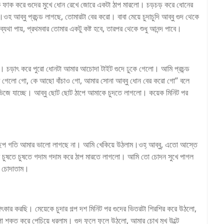
িকে ফাক করে গুদের মুখে ধোন রেখে জোরে একটা ঠাপ মারলো। চড়চড় করে ধোনের
 ‌আব্বু প্রচন্ড লাগছে, তোমারটা বের করো। বাবা মেয়ে চুদাচুদি আব্বু গুদ থেকে
থা পায়, প্রথমবার তোমার একটু কষ্ট হবে, তারপর থেকে শুধু আনন্দ পাবে।
ো। চড়াৎ করে পুরো ধোনটা আমার আচোদা টাইট গুদে ঢুকে গেলো। আমি প্রচন্ড
েটে গেলো গো, কে আছো বাঁচাও গো, আমার সোনা আব্বু ধোন বের করো গো” বলে
 ভিজে যাচ্ছে। আব্বু ছোট ছোট ঠাপে আমাকে চুদতে লাগলো। কয়েক মিনিট পর
চ্ছপ গতি আমার ভালো লাগছে না। আমি খেকিয়ে উঠলাম।ওহ্ আব্বু, এতো আস্তে
ধ চুষতে চুষতে গদাম গদাম করে ঠাপ মারতে লাগলো। আমি তো চোদন সুখে পাগল
 চোদাতাম।
ার করছি। মেয়েকে চুদার গল্প দশ মিনিট পর গুদের ভিতরটা শিরশির করে উঠলো,
া শক্ত করে পেচিয়ে ধরলাম। গুদ ফুলে ফুলে উঠলো, আমার চোখ মুখ উল্টে