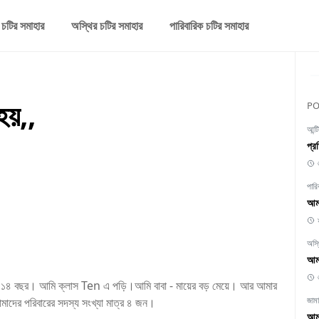
 চটির সমাহার
অস্থির চটির সমাহার
পারিবারিক চটির সমাহার
হয়,,
PO
আন্ট
প্র
পারি
আমা
অস্
আমা
বয়স ১৪ বছর। আমি ক্লাস Ten এ পড়ি।আমি বাবা - মায়ের বড় মেয়ে। আর আমার
জাম
ের পরিবারের সদস্য সংখ্যা মাত্র ৪ জন।
আমা