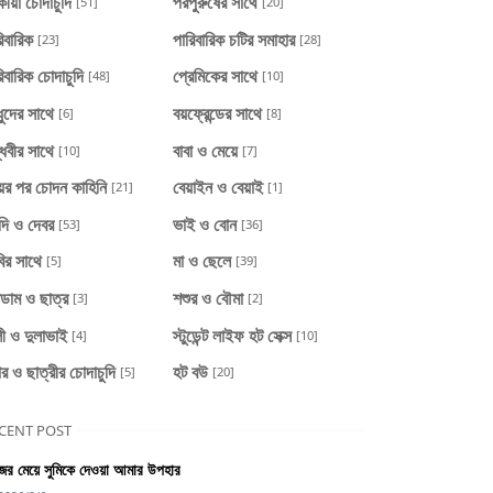
ীয়া চোদাচুদি
পরপুরুষের সাথে
[51]
[20]
িবারিক
পারিবারিক চটির সমাহার
[23]
[28]
িবারিক চোদাচুদি
প্রেমিকের সাথে
[48]
[10]
ধুদের সাথে
বয়ফ্রেন্ডের সাথে
[6]
[8]
্ধবীর সাথে
বাবা ও মেয়ে
[10]
[7]
য়ের পর চোদন কাহিনি
বেয়াইন ও বেয়াই
[21]
[1]
দি ও দেবর
ভাই ও বোন
[53]
[36]
ির সাথে
মা ও ছেলে
[5]
[39]
াডাম ও ছাত্র
শশুর ও বৌমা
[3]
[2]
ী ও দুলাভাই
স্টুডেন্ট লাইফ হট সেক্স
[4]
[10]
ার ও ছাত্রীর চোদাচুদি
হট বউ
[5]
[20]
CENT POST
ের মেয়ে সুমিকে দেওয়া আমার উপহার