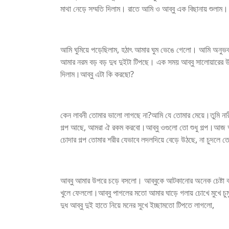
মাথা নেড়ে সম্মতি দিলাম। রাতে আমি ও আব্বু এক বিছানায় শুলাম
আমি ঘুমিয়ে পড়েছিলাম, হঠাৎ আমার ঘুম ভেঙে গেলো। আমি অনুভব
আমার নরম বড় বড় দুধ দুইটা টিপছে। এক সময় আব্বু সালোয়ারের উ
দিলাম।আব্বু এটা কি করছো?
কেন লাবনী তোমার ভালো লাগছে না?আমি যে তোমার মেয়ে।তুমি নারী 
গল্প আছে, আমরা ঐ রকম করবো।আব্বু ওগুলো তো শুধু গল্প।আজ 
চোদার গল্প তোমার শরীর যেভাবে লদলদিয়ে বেড়ে উঠছে, না চুদলে 
আব্বু আমার উপরে চড়ে বসলো। আব্বুকে আটকানোর অনেক চেষ্টা করলা
খুলে ফেললো।আব্বু পাগলের মতো আমার ঘাড়ে গলায় চোখে মুখে চুম
দুধ আব্বু দুই হাতে নিয়ে মনের সুখে ইচ্ছামতো টিপতে লাগলো,