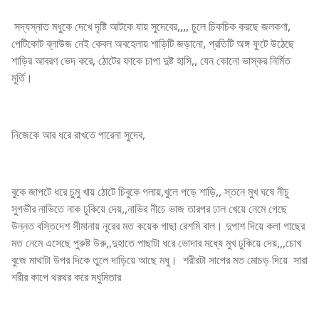
সদ্যস্নাত মধুকে দেখে দৃষ্টি আটকে যায় সুদেবের,,,, চুলে চিকচিক করছে জলকণা,
পেটিকোট ব্লাউজ নেই কেবল অবহেলায় শাড়িটি জড়ানো, প্রতিটি অঙ্গ ফুটে উঠেছে
শাড়ির আবরণ ভেদ করে, ঠোটের ফাকে চাপা দুষ্ট হাসি,, যেন কোনো ভাস্কর নির্মিত
মূর্তি।
নিজেকে আর ধরে রাখতে পারেনা সুদেব,
বুকে জাপটে ধরে চুমু খায় ঠোটে চিবুকে গলায়,খুলে পড়ে শাড়ি,, স্তনে মুখ ঘষে নীচু
সুগভীর নাভিতে নাক ঢুকিয়ে দেয়,,নাভির নীচে ভাজ তারপর ঢাল খেয়ে নেমে গেছে
উন্নত বস্তিদেশ সীমানায় নূরের মত কয়েক গাছা রেশমি বাল। দুপাশ দিয়ে কলা গাছের
মত নেমে এসেছে পুরুষ্ট উরু,,দুহাতে পাছাটা ধরে ভোদার মধ্যে মুখ ঢুকিয়ে দেয়,,,চোখ
বুজে মাথাটা উপর দিকে তুলে দাড়িয়ে আছে মধু। শরীরটা সাপের মত মোচড় দিয়ে সারা
শরীর কাপে থরথর করে মধুমিতার