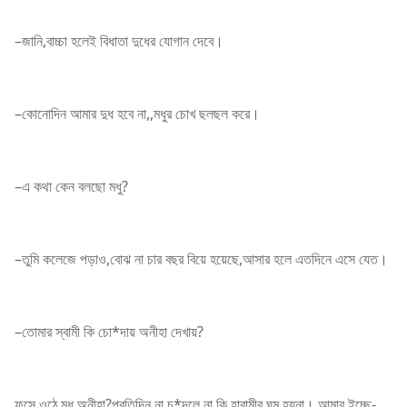
–জানি,বাচ্চা হলেই বিধাতা দুধের যোগান দেবে।
–কোনোদিন আমার দুধ হবে না,,মধুর চোখ ছলছল করে।
–এ কথা কেন বলছো মধু?
–তুমি কলেজে পড়াও,বোঝ না চার বছর বিয়ে হয়েছে,আসার হলে এতদিনে এসে যেত।
–তোমার স্বামী কি চো*দায় অনীহা দেখায়?
ফুসে ওঠে মধু,অনীহা?প্রতিদিন না চু*দলে না কি হারামীর ঘুম হয়না। আমার ইচ্ছে-