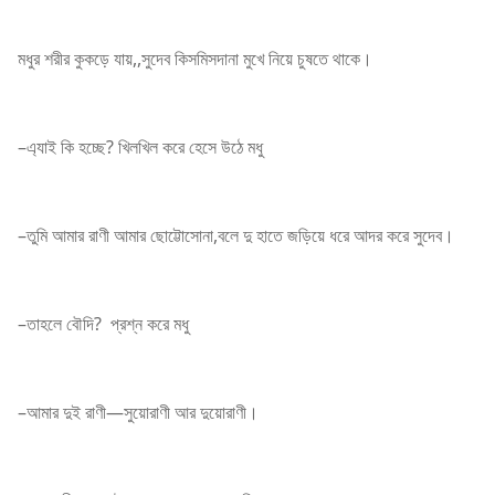
মধুর শরীর কুকড়ে যায়,,সুদেব কিসমিসদানা মুখে নিয়ে চুষতে থাকে।
–এ্যাই কি হচ্ছে? খিলখিল করে হেসে উঠে মধু
–তুমি আমার রাণী আমার ছোট্টোসোনা,বলে দু হাতে জড়িয়ে ধরে আদর করে সুদেব।
–তাহলে বৌদি? প্রশ্ন করে মধু
–আমার দুই রাণী—সুয়োরাণী আর দুয়োরাণী।