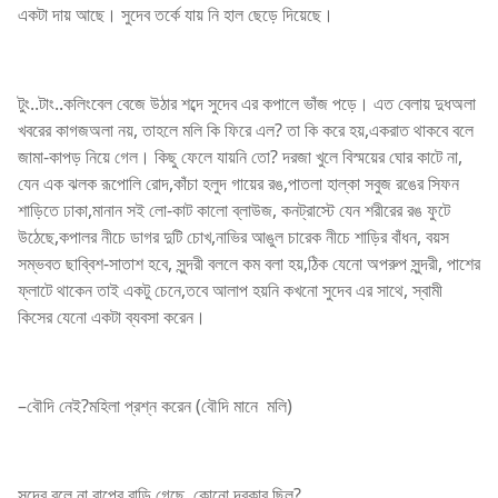
একটা দায় আছে। সুদেব তর্কে যায় নি হাল ছেড়ে দিয়েছে।
টুং..টাং..কলিংবেল বেজে উঠার শব্দে সুদেব এর কপালে ভাঁজ পড়ে। এত বেলায় দুধঅলা
খবরের কাগজঅলা নয়, তাহলে মলি কি ফিরে এল? তা কি করে হয়,একরাত থাকবে বলে
জামা-কাপড় নিয়ে গেল। কিছু ফেলে যায়নি তো? দরজা খুলে বিস্ময়ের ঘোর কাটে না,
যেন এক ঝলক রূপোলি রোদ,কাঁচা হলুদ গায়ের রঙ,পাতলা হাল্কা সবুজ রঙের সিফন
শাড়িতে ঢাকা,মানান সই লো-কাট কালো ব্লাউজ, কনট্রাস্টে যেন শরীরের রঙ ফুটে
উঠেছে,কপালর নীচে ডাগর দুটি চোখ,নাভির আঙুল চারেক নীচে শাড়ির বাঁধন, বয়স
সম্ভবত ছাব্বিশ-সাতাশ হবে, সুন্দরী বললে কম বলা হয়,ঠিক যেনো অপরুপ সুন্দরী, পাশের
ফ্লাটে থাকেন তাই একটু চেনে,তবে আলাপ হয়নি কখনো সুদেব এর সাথে, স্বামী
কিসের যেনো একটা ব্যবসা করেন।
–বৌদি নেই?মহিলা প্রশ্ন করেন (বৌদি মানে মলি)
সুদেব বলে,না বাপের বাড়ি গেছে, কোনো দরকার ছিল?