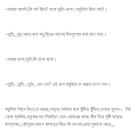
–আবার আপনি,কি শর্ত ছিল? বলো তুমি–বলো।মধুমিতা জিভ কাটে।
–তুমি,,,মৃদু স্বরে বলে মধু,বিয়ের আগের দিনগূলোর কথা মনে পড়ে।
–আবার বলো,তুমি,কি হলো বলো।
–তুমি…তুমি…তুমি…হল তো? এই বলে মধুমিতা চা করতে চলে গেল।
মধুমিতা পিছন ফিরে চা করছে,অদূরে সোফায় বসে খুঁটিয়ে খুঁটিয়ে দেখছে সুদেব। পিঠ
খোলা ব্লাউজ,ধনুকের মত শিরদাঁড়া নেমে কোমরের কাছে বাঁক নিয়ে সৃষ্টি করেছে
উপত্যকা,,কৌতূহল জাগে কাপড়ের নীচে কি ধন-ভাণ্ডার লুকানো আছে,,,