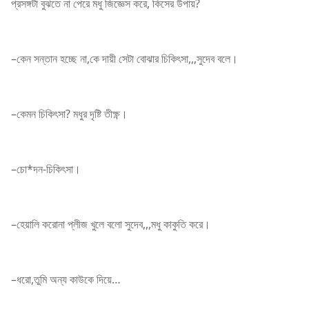
প্রসঙ্গটা বুঝতে না পেরে মধু জিজ্ঞেস করে, কিসের উপায়?
–কেন সন্তান হচ্ছে না,কে দায়ী সেটা বোঝার চিকিৎসা,,,সুদেব বলে।
–কেমন চিকিৎসা? মধুর দৃষ্টি তীক্ষ্ণ।
–চো*দন-চিকিৎসা।
–হেয়ালি করোনা প্লীজ খুলে বলো সুদেব,,,মধু কাকুতি করে।
–ধরো,তুমি অন্য কাউকে দিয়ে…