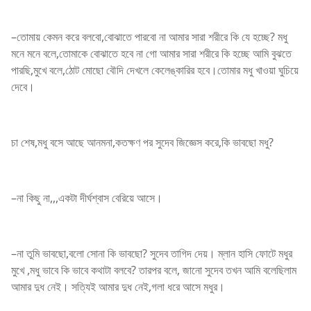
–তোমায় কেমন করে বলবো,বোঝাতে পারবো না আমার সারা শরীরে কি যে হচ্ছে? মধু
মনে মনে বলে,তোমাকে বোঝাতে হবে না গো আমার সারা শরীরে কি হচ্ছে আমি বুঝতে
পারছি,মুখে বলে,ঠোট মোছো বৌদি দেখলে কেলেঙ্কারির হবে।তোমার মধু খাওয়া ঘুচিয়ে
দেবে।
চা শেষ,মধু বসে আছে আনমনা,কতক্ষণ পর সুদেব জিজ্ঞেস করে,কি ভাবছো মধু?
–না কিছু না,,,একটা দীর্ঘশ্বাস বেরিয়ে আসে।
–না তুমি ভাবছো,বলো সোনা কি ভাবছো? সুদেব তাগিদ দেয়। ম্লান হাসি ফোটে মধুর
মুখে ,মধু ভাবে কি ভাবে কথাটা বলবে? তারপর বলে, জানো সুদেব তখন আমি বলেছিলাম
আমার দুধ নেই। সত্যিই আমার দুধ নেই,গলা ধরে আসে মধুর।