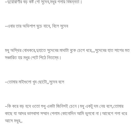
–দুয়োরাণীর বড় কষ্ট গো সুদেব,মধুর গলায় বিষন্নতা।
–এবার তার অভিশাপ ঘুচে যাবে, বিলে সুদেব
মধু অস্থির বোধকরে,দুহাতে সুদেবের মাথাটা বুকে চেপে ধরে,,,সুদেবের হাত সাপের মত
সঞ্চারিত হয় মধুর পেটে পিঠে নিতম্বে।
–তোমার মাইগুলো খুব ছোটো,,সুদেব বলে
–কি করে বড় হবে ওতো শুধু একটা জিনিসই চেনে।মধু একটু দম নেয় বলে,তোমার
কাছে যা আদর ভালবাসা সম্মান পেলাম কোনোদিন আমি ভুলবো না।আবেগে গলা ধরে
আসে মধুর,,