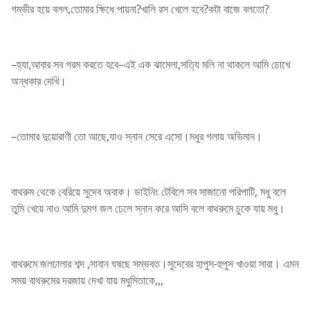
গম্ভীর হয়ে বলল,তোমার ক্ষিধে পায়না?খালি রস খেলে হবে?কটা বাজে বলতো?
–হ্যা,আবার সব গরম করতে হবে–এই এক ঝামেলা,সত্যি মলি না থাকলে আমি চোখে
অন্ধকার দেখি।
–তোমার দুয়োরাণী তো আছে,যাও স্নান সেরে এসো।মধুর গলায় অভিমান।
বাথরুম থেকে বেরিয়ে সুদেব অবাক। ডাইনিং টেবিলে সব সাজানো পরিপাটি, মধু বলে
তুমি খেয়ে নাও আমি দুমগ জল ঢেলে স্নান করে আসি বলে বাথরুমে ঢুকে যায় মধু।
বাথরুমে জলঢালার শব্দ ,সাবান ঘষছে সম্ভবত।সুদেবের হাপুস-হুপুস খাওয়া সারা। এমন
সময় বাথরুমের দরজায় দেখা যায় মধুমিতাকে,,,