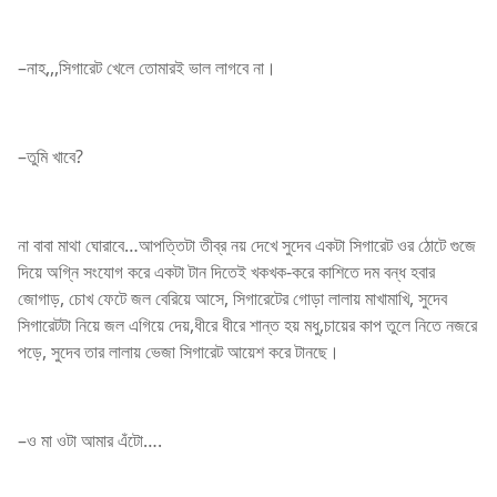
–নাহ,,,সিগারেট খেলে তোমারই ভাল লাগবে না।
–তুমি খাবে?
না বাবা মাথা ঘোরাবে…আপত্তিটা তীব্র নয় দেখে সুদেব একটা সিগারেট ওর ঠোটে গুজে
দিয়ে অগ্নি সংযোগ করে একটা টান দিতেই খকখক-করে কাশিতে দম বন্ধ হবার
জোগাড়, চোখ ফেটে জল বেরিয়ে আসে, সিগারেটের গোড়া লালায় মাখামাখি, সুদেব
সিগারেটটা নিয়ে জল এগিয়ে দেয়,ধীরে ধীরে শান্ত হয় মধু,চায়ের কাপ তুলে নিতে নজরে
পড়ে, সুদেব তার লালায় ভেজা সিগারেট আয়েশ করে টানছে।
–ও মা ওটা আমার এঁটো….