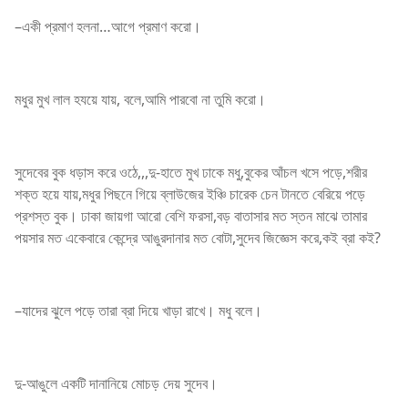
–একী প্রমাণ হলনা…আগে প্রমাণ করো।
মধুর মুখ লাল হযয়ে যায়, বলে,আমি পারবো না তুমি করো।
সুদেবের বুক ধড়াস করে ওঠে,,,দু-হাতে মুখ ঢাকে মধু,বুকের আঁচল খসে পড়ে,শরীর
শক্ত হয়ে যায়,মধুর পিছনে গিয়ে ব্লাউজের ইঞ্চি চারেক চেন টানতে বেরিয়ে পড়ে
প্রশস্ত বুক। ঢাকা জায়গা আরো বেশি ফরসা,বড় বাতাসার মত স্তন মাঝে তামার
পয়সার মত একেবারে কেন্দ্রে আঙুরদানার মত বোটা,সুদেব জিজ্ঞেস করে,কই ব্রা কই?
–যাদের ঝুলে পড়ে তারা ব্রা দিয়ে খাড়া রাখে। মধু বলে।
দু-আঙুলে একটি দানানিয়ে মোচড় দেয় সুদেব।