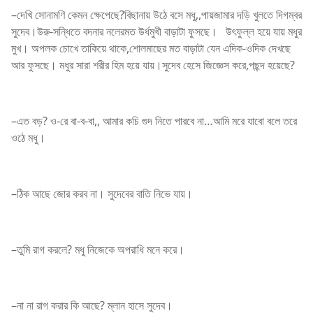
–দেখি সোনামণি কেমন ক্ষেপেছে?বিছানায় উঠে বসে মধু,,পায়জামার দড়ি খুলতে দিগম্বর
সুদেব।উরু-সন্ধিতে বদনার নলেরমত উর্ধমুখী বাড়াটা ফুসছে। উৎফুল্ল হয়ে যায় মধুর
মুখ। অপলক চোখে তাকিয়ে থাকে,শোলমাছের মত বাড়াটা যেন এদিক-ওদিক দেখছে
আর ফুসছে। মধুর সারা শরীর হিম হয়ে যায়।সুদেব হেসে জিজ্ঞেস করে,পছন্দ হয়েছে?
–এত বড়? ও-রে বা-ব-বা,, আমার কচি গুদ নিতে পারবে না…আমি মরে যাবো বলে তরে
ওঠে মধু।
–ঠিক আছে জোর করব না। সুদেবের বাতি নিভে যায়।
–তুমি রাগ করলে? মধু নিজেকে অপরাধি মনে করে।
–না না রাগ করার কি আছে? ম্লান হাসে সুদেব।