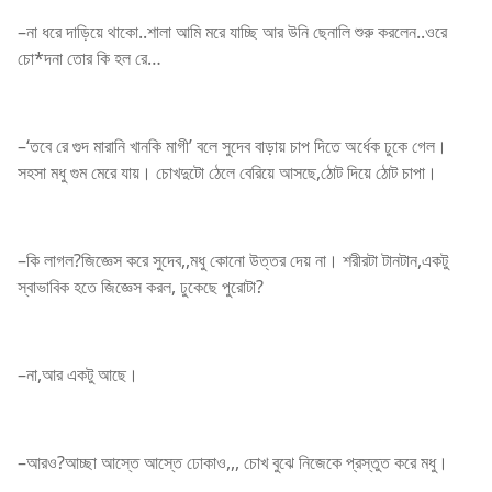
–না ধরে দাড়িয়ে থাকো..শালা আমি মরে যাচ্ছি আর উনি ছেনালি শুরু করলেন..ওরে
চো*দনা তোর কি হল রে…
–‘তবে রে গুদ মারানি খানকি মাগী’ বলে সুদেব বাড়ায় চাপ দিতে অর্ধেক ঢুকে গেল।
সহসা মধু গুম মেরে যায়। চোখদুটো ঠেলে বেরিয়ে আসছে,ঠোট দিয়ে ঠোট চাপা।
–কি লাগল?জিজ্ঞেস করে সুদেব,,মধু কোনো উত্তর দেয় না। শরীরটা টানটান,একটু
স্বাভাবিক হতে জিজ্ঞেস করল, ঢুকেছে পুরোটা?
–না,আর একটু আছে।
–আরও?আচ্ছা আস্তে আস্তে ঢোকাও,,, চোখ বুঝে নিজেকে প্রস্তুত করে মধু।