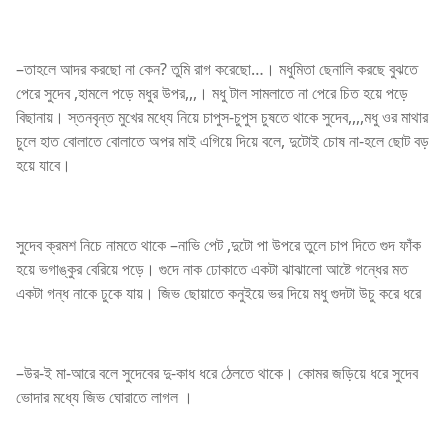
–তাহলে আদর করছো না কেন? তুমি রাগ করেছো…। মধুমিতা ছেনালি করছে বুঝতে
পেরে সুদেব ,হামলে পড়ে মধুর উপর,,,। মধু টাল সামলাতে না পেরে চিত হয়ে পড়ে
বিছানায়। স্তনবৃন্ত মুখের মধ্যে নিয়ে চাপুস-চুপুস চুষতে থাকে সুদেব,,,,মধু ওর মাথার
চুলে হাত বোলাতে বোলাতে অপর মাই এগিয়ে দিয়ে বলে, দুটোই চোষ না-হলে ছোট বড়
হয়ে যাবে।
সুদেব ক্রমশ নিচে নামতে থাকে –নাভি পেট ,দুটো পা উপরে তুলে চাপ দিতে গুদ ফাঁক
হয়ে ভগাঙ্কুর বেরিয়ে পড়ে। গুদে নাক ঢোকাতে একটা ঝাঝালো আষ্টে গন্ধের মত
একটা গন্ধ নাকে ঢুকে যায়। জিভ ছোয়াতে কনুইয়ে ভর দিয়ে মধু গুদটা উচু করে ধরে
–উর-ই মা-আরে বলে সুদেবের দু-কাধ ধরে ঠেলতে থাকে। কোমর জড়িয়ে ধরে সুদেব
ভোদার মধ্যে জিভ ঘোরাতে লাগল ।