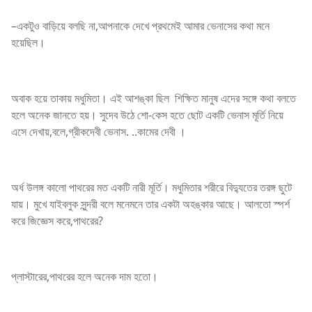
–একটুও বাড়িয়ে বলছি না,আপনাকে দেখে প্রথমেই আমার ভেনাসের কথা মনে
হয়েছিল।
অবাক হয়ে তাকায় মধুমিতা। এই আশঙ্কা ছিল শিক্ষিত মানুষ এদের সঙ্গে কথা বলতে
হলে অনেক জানতে হয়। সুদেব উঠে শো-কেস হতে ছোট একটি ভেনাস মূর্তি নিয়ে
এসে দেখায়,বলে,গ্রীকদেবী ভেনাস. ..কামের দেবী ।
অর্ধ উলঙ্গ কালো পাথরের মত একটি নারী মূর্তি। মধুমিতার শরীরে বিদ্যুতের তরঙ্গ ছুটে
যায়। মুখে যাইবলুক সুন্দরী বলে মনেমনে তার একটা অহঙ্কার আছে। আলতো স্পর্শ
করে জিজ্ঞেস করে,পাথরের?
প্লাস্টারের,পাথরের হলে অনেক দাম হতো।