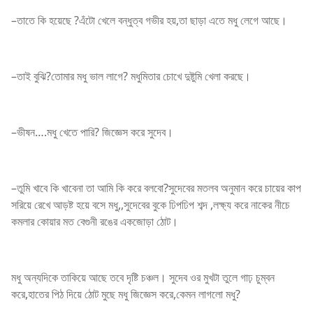
–তাতে কি হয়েছে ?এঁটো খেলে বন্ধুত্ব গভীর হয়,তা ছাড়া এতে মধু লেগে আছে।
–তাই বুঝি?তোমার মধু ভাল লাগে? মধুমিতার চোখে দুষ্টুমি খেলা করছে।
–ভীষন….মধু খেতে পারি? জিজ্ঞেস করে সুদেব।
–তুমি খাবে কি খাবেনা তা আমি কি করে বলবো?সুদেবের মতলব অনুমান করে চায়ের কাপ
সরিয়ে রেখে আড়ষ্ট হয়ে বসে মধু,,সুদেবের বুকে ঢিপঢিপ শব্দ ,লক্ষ্য করে নাকের নীচে
কমলার কোয়ার মত বেগুনী রঙের একজোড়া ঠোট।
মধু অন্যদিকে তাকিয়ে আছে তবে দৃষ্টি চঞ্চল। সুদেব ওর মুখটা তুলে গাঢ় চুম্বন
করে,হাতের পিঠ দিয়ে ঠোট মুছে মধু জিজ্ঞেস করে,কেমন লাগলো মধু?