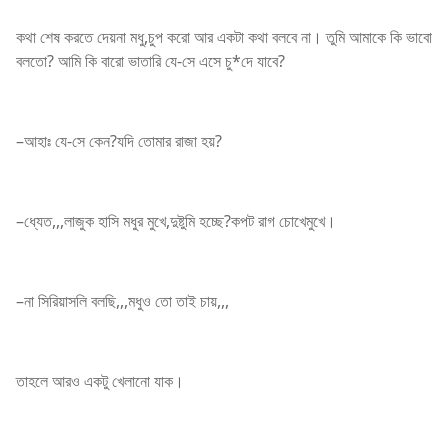
কথা শেষ করতে দেয়না মধু,চুপ করো আর একটা কথা বলবে না। তুমি আমাকে কি ভাবো
বলতো? আমি কি বারো ভাতারি যে-সে এসে চু*দে যাবে?
–আহাঃ যে-সে কেন?যদি তোমার রাজা হয়?
–ধ্যেত,,,লাজুক হাসি মধুর মুখে,দুষ্টুমি হচ্ছে?কপট রাগ চোখেমুখে।
–না সিরিয়াসলি বলছি,,,মধুও তো তাই চায়,,,
তাহলে আরও একটু খেলানো যাক।