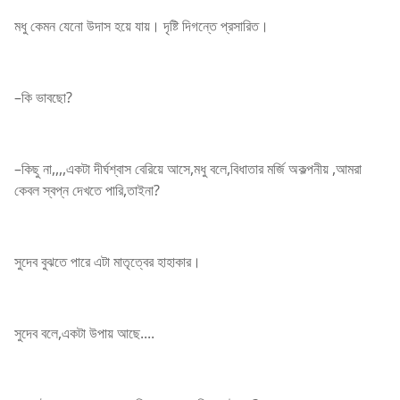
মধু কেমন যেনো উদাস হয়ে যায়। দৃষ্টি দিগন্তে প্রসারিত।
–কি ভাবছো?
–কিছু না,,,,একটা দীর্ঘশ্বাস বেরিয়ে আসে,মধু বলে,বিধাতার মর্জি অকল্পনীয় ,আমরা
কেবল স্বপ্ন দেখতে পারি,তাইনা?
সুদেব বুঝতে পারে এটা মাতৃত্বের হাহাকার।
সুদেব বলে,একটা উপায় আছে....