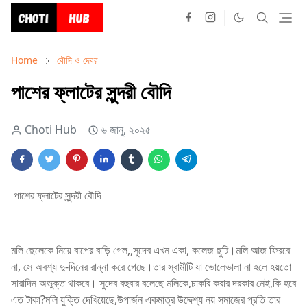
Home
বৌদি ও দেবর
পাশের ফ্লাটের সুন্দরী বৌদি
Choti Hub
৬ জানু, ২০২৫
পাশের ফ্লাটের সুন্দরী বৌদি
মলি ছেলেকে নিয়ে বাপের বাড়ি গেল,,সুদেব এখন একা, কলেজ ছুটি।মলি আজ ফিরবে
না, সে অবশ্য দু-দিনের রান্না করে গেছে।তার স্বামীটি যা ভোলেভালা না হলে হয়তো
সারাদিন অভুক্ত থাকবে। সুদেব বহুবার বলেছে মলিকে,চাকরি করার দরকার নেই,কি হবে
এত টাকা?মলি যুক্তি দেখিয়েছে,উপার্জন একমাত্র উদ্দেশ্য নয় সমাজের প্রতি তার