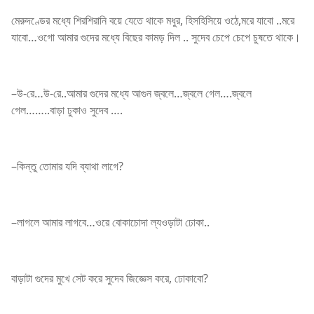
মেরুদণ্ডের মধ্যে শিরশিরানি বয়ে যেতে থাকে মধুর, হিসহিসিয়ে ওঠে,মরে যাবো ..মরে
যাবো…ওগো আমার গুদের মধ্যে বিছের কামড় দিল .. সুদেব চেপে চেপে চুষতে থাকে।
–উ-রে…উ-রে..আমার গুদের মধ্যে আগুন জ্বলে…জ্বলে গেল….জ্বলে
গেল……..বাড়া ঢুকাও সুদেব ….
–কিন্তু তোমার যদি ব্যাথা লাগে?
–লাগলে আমার লাগবে…ওরে বোকাচোদা ল্যওড়াটা ঢোকা..
বাড়াটা গুদের মুখে সেট করে সুদেব জিজ্ঞেস করে, ঢোকাবো?