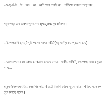
–উ-হু-উঁ-উ…উ…আঃ…আ…আমি আর পারছি না….দাঁড়িয়ে থাকলে পড়ে যাব…
মধুর পাছা ধরে উপরে তুলে নেয় সুদেব,গুদে মুখ সাটানো।
–কি পাগলামী হচ্ছে?তুমি ক্ষেপে গেলে নাকি?(মধু অস্থিরতা প্রকাশ করে)
–তোমার গুদের রস আমাকে মাতাল করেছে সোনা।আমি ক্ষেপিনি, ক্ষেপেছে আমার মুষল
দণ্ড,,,
মধুকে চিতকরে শুইয়ে দেয় বিছানায়,পা দুটো বিছানা থেকে ঝুলে আছে, মাটিতে বসে গুদ
চুষে চলছে সুদেব।