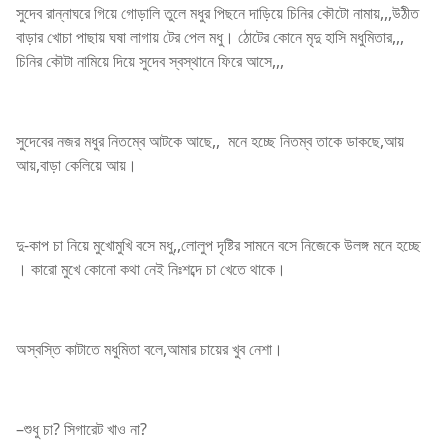
সুদেব রান্নাঘরে গিয়ে গোড়ালি তুলে মধুর পিছনে দাড়িয়ে চিনির কৌটো নামায়,,,উঠীত
বাড়ার খোচা পাছায় ঘষা লাগায় টের পেল মধু। ঠোটের কোনে মৃদু হাসি মধুমিতার,,,
চিনির কৌটা নামিয়ে দিয়ে সুদেব স্বস্থানে ফিরে আসে,,,
সুদেবের নজর মধুর নিতম্বে আটকে আছে,, মনে হচ্ছে নিতম্ব তাকে ডাকছে,আয়
আয়,বাড়া কেলিয়ে আয়।
দু-কাপ চা নিয়ে মুখোমুখি বসে মধু,,লোলুপ দৃষ্টির সামনে বসে নিজেকে উলঙ্গ মনে হচ্ছে
। কারো মুখে কোনো কথা নেই নিঃশব্দে চা খেতে থাকে।
অস্বস্তি কাটাতে মধুমিতা বলে,আমার চায়ের খুব নেশা।
–শুধু চা? সিগারেট খাও না?