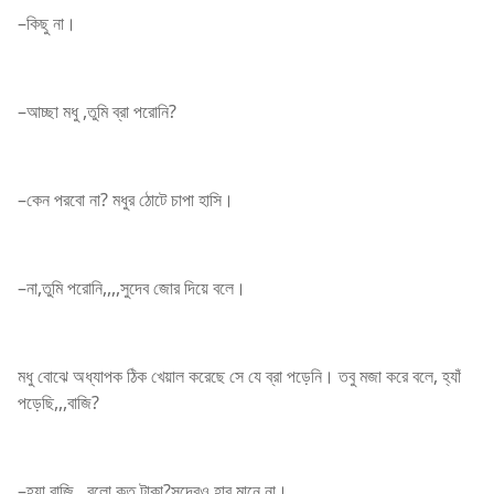
–কিছু না।
–আচ্ছা মধু ,তুমি ব্রা পরোনি?
–কেন পরবো না? মধুর ঠোটে চাপা হাসি।
–না,তুমি পরোনি,,,,সুদেব জোর দিয়ে বলে।
মধু বোঝে অধ্যাপক ঠিক খেয়াল করেছে সে যে ব্রা পড়েনি। তবু মজা করে বলে, হ্যাঁ
পড়েছি,,,বাজি?
–হ্যা বাজি,,,বলো কত টাকা?সুদেবও হার মানে না।