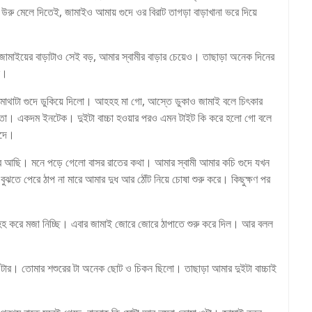
রু মেলে দিতেই, জামাইও আমায় গুদে ওর বিরাট তাগড়া বাড়াখানা ভরে দিয়ে
ে জামাইয়ের বাড়াটাও সেই বড়, আমার স্বামীর বাড়ার চেয়েও। তাছাড়া অনেক দিনের
ে।
র মাথাটা গুদে ডুকিয়ে দিলো। আহহহ মা গো, আস্তে ডুকাও জামাই বলে চিৎকার
মতো। একদম ইনটেক। দুইটা বাচ্চা হওয়ার পরও এমন টাইট কি করে হলো গো বলে
ুদে।
ে আছি। মনে পড়ে গেলো বাসর রাতের কথা। আমার স্বামী আমার কচি গুদে যখন
ঝতে পেরে ঠাপ না মারে আমার দুধ আর ঠোঁট নিয়ে চোষা শুরু করে। কিছুক্ষণ পর
ে মজা নিচ্ছি। এবার জামাই জোরে জোরে ঠাপাতে শুরু করে দিল। আর বলল
টার। তোমার শশুরের টা অনেক ছোট ও চিকন ছিলো। তাছাড়া আমার দুইটা বাচ্চাই