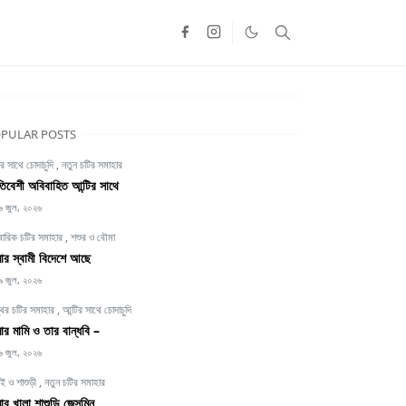
PULAR POSTS
ির সাথে চোদাচুদি
,
নতুন চটির সমাহার
তিবেশী অবিবাহিত আন্টির সাথে
৬ জুল, ২০২৬
বারিক চটির সমাহার
,
শশুর ও বৌমা
র স্বামী বিদেশে আছে
৯ জুল, ২০২৬
থির চটির সমাহার
,
আন্টির সাথে চোদাচুদি
র মামি ও তার বান্ধবি –
৬ জুল, ২০২৬
াই ও শাশুড়ী
,
নতুন চটির সমাহার
র খালা শাশুড়ি জেসমিন