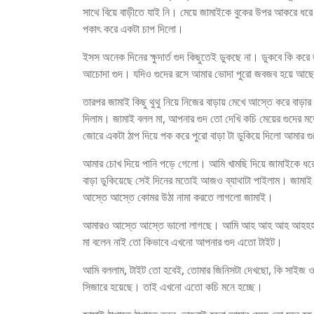
সাথে বিয়ে বাড়ীতে যাই নি। মেয়ে জামাইকে বুকের উপর আকরে ধরে উ
পকাৎ করে একটা চাপ দিলো।
ইসস অনেক দিনের ক্ষুদার্ত গুদ কিছুতেই ডুকছে না। ডুকবে কি কর
আচোদা গুদ। যদিও গুদের রসে আমার ভোদা পুরো জবজব হয়ে আছ
তারপর জামাই কিছু থুথু নিয়ে নিজের বাড়ায় মেখে আস্তে করে বাড়া
দিলাম। জামাই বলল মা, আপনার গুদ তো দেখি কচি মেয়ের গুদের 
জোরে একটা ঠাপ দিয়ে পক করে পুরো বাড়া টা ডুকিয়ে দিলো আমার গ
আমার চোখ দিয়ে পানি পড়ে গেলো। আমি খামছি দিয়ে জামাইকে ধর
বাড়া ডুকিয়েছে সেই দিনের মতোই আজও ব্যাথাটা পাইলাম। জামাই বু
আস্তে আস্তে কোমর উঠা নামা করতে লাগলো জামাই।
আমারও আস্তে আস্তে ভালো লাগছে। আমি আহ আহ আহ আহহহহ কর
মা বলেন নাই তো কিভাবে এখনো আপনার গুদ এতো টাইট।
আমি বললাম, টাইট তো হবেই, তোমার জিনিসটা দেখছো, কি সাইজ ও
সিজারে হয়েছে। তাই এখনো এতো কচি মনে হচ্ছে।