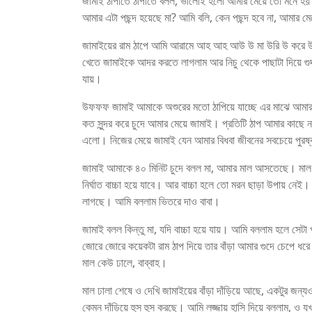
জামাই ঠাপাতে ঠাপাতে বলল, ভালোই হলো আমার মেয়ে তো মনে হয় প
আমার এটা পছন্দ হয়েছে মা? আমি বলি, কেন পছন্দ হবে না, আমার ম
জামাইয়ের রাম ঠাপে আমি আরামে আহ আহ আউ উ মা উরি উ করে উঠে 
খেতে জামাইকে আদর করতে লাগলাম আর নিচু থেকে পাছাটা দিয়ে গুদখা
যায়।
উফফফ জামাই আমাকে অশুরের মতো ঠাপিয়ে যাচ্ছে এর মাঝে আমার
কত সুন্দর করে চুদে আমার মেয়ে জামাই। প্রতিটি ঠাপ আমার কাছে ন
এলো। নিজের মেয়ে জামাই যেন আমার বিধবা জীবনের সবচেয়ে পুরষ
জামাই আমাকে ৪০ মিনিট চুদে বলল মা, আমার মাল আসতেছে। মাল গ
নির্ঘাত বাচ্চা হয়ে যাবে। আর বাচ্চা হলে তো মরন ছাড়া উপায় নেই
লাগছে। আমি বললাম ভিতরে দাও বাবা।
জামাই বলল কিন্তু মা, যদি বাচ্চা হয়ে যায়। আমি বললাম হলে সেটা
জোরে জোরে কয়েকটা রাম ঠাপ দিয়ে তার বাঁড়া আমার গুদে চেপে 
মাল কেউ ঢালে, বাব্বাহ।
মাল ঢালা শেষে ও দেখি জামাইয়ের বাঁড়া দাঁড়িয়ে আছে, একটুর জন
কেমন দাঁড়িয়ে হুস হুস করছে। আমি লজ্জায় হাসি দিয়ে বললাম, ও