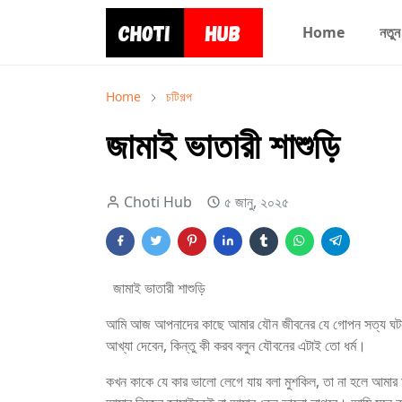
Home
নতুন
Home
চটিগল্প
জামাই ভাতারী শাশুড়ি
Choti Hub
৫ জানু, ২০২৫
জামাই ভাতারী শাশুড়ি
আমি আজ আপনাদের কাছে আমার যৌন জীবনের যে গোপন সত্য ঘটনাটা 
আখ্যা দেবেন, কিন্তু কী করব বলুন যৌবনের এটাই তো ধর্ম।
কখন কাকে যে কার ভালো লেগে যায় বলা মুশকিল, তা না হলে আম