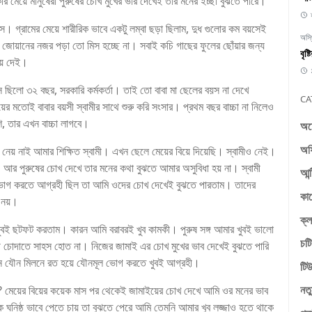
েয়ে মানুষেরা পুরুষের চোখ মুখের ভার দেখেই তার মনের ইচ্ছা বুঝতে পারে।
ে। গ্রামের মেয়ে শারীরিক ভাবে একটু লম্বা ছড়া ছিলাম, দুধ গুলোর কম বয়সেই
অস্
 জোয়ানের নজর পড়া তো মিস হচ্ছে না। সবাই কচি গাছের ফুলের ছোঁয়ার জন্য
বৃষ
িয়ে দেই।
স ছিলো ৩২ বছর, সরকারি কর্মকর্তা। তাই তো বাবা মা ছেলের বয়স না দেখে
CA
ের মতোই বাবার বয়সী স্বামীর সাথে শুরু করি সংসার। প্রথম বছর বাচ্চা না নিলেও
শি, তার এখন বাচ্চা লাগবে।
অচ
অফ
েয় নাই আমার শিক্ষিত স্বামী। এখন ছেলে মেয়ের বিয়ে দিয়েছি। স্বামীও নেই।
আর পুরুষের চোখ দেখে তার মনের কথা বুঝতে আমার অসুবিধা হয় না। স্বামী
আন্
হ ভোগ করতে আগ্রহী ছিল তা আমি ওদের চোখ দেখেই বুঝতে পারতাম। তাদের
কা
 নয়।
ক্ল
খুবই ছটফট করতাম। কারন আমি বরাবরই খুব কামকী। পুরুষ সঙ্গ আমার খুবই ভালো
চটি
থে চোদাতে সাহস হোত না। নিজের জামাই এর চোখ মুখের ভাব দেখেই বুঝতে পারি
নে যৌন মিলনে রত হয়ে যৌনমূল ভোগ করতে খুবই আগ্রহী।
টিউ
নতু
মেয়ের বিয়ের কয়েক মাস পর থেকেই জামাইয়ের চোখ দেখে আমি ওর মনের ভাব
 ঘনিষ্ঠ ভাবে পেতে চায় তা বুঝতে পেরে আমি তেমনি আমার খুব লজ্জাও হতে থাকে