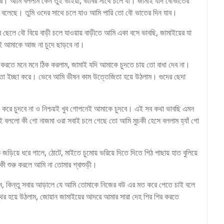
করে। আমি বললাম কেন তুই ভাইয়া, ভাবির সাথে চলে যা। জামাই যদি বৌভাতের
কই বলেছে। তুমি ওদের সাথে চলে যাও আমি পারি তো বৌ ভাতের দিন যাব।
লে বৌ বিয়ে বাড়ী চলে যাওয়ায় বাড়ীতে আমি একা বসে ভাবছি, জামাইয়ের যা
়ই আমাকে আজ না চুদে ছাড়বে না।
তে মনে মনে ঠিক করলাম, জামাই যদি আমাকে চুদতে চায় তো বাধা দেব না।
 ইচ্ছা করে। ভেবে আমি ভীষন কাম উত্তেজিতা হয়ে উঠলাম। গুদের ছেদা
রে চুদবে না ও নিশ্চয়ই খুব গোপনেই আমাকে চুদবে। এই সব কথা ভাবছি এমন
মাই বললো কী গো নাজমা ওরা সবাই চলে গেছে তো আমি মুচকী হেসে বললাম হ্যাঁ গো
়িয়ে ধরে গালে, ঠোটে, মাইতে চুমোয় ভরিয়ে দিতে দিতে পিঠ পাছায় হাত বুলিয়ে
 শুরু করলে আমি না তোমার শ্বাশুড়ী।
নে, কিন্তু সবার আড়ালে যে আমি তোমাকে নিজের বউ এর মত করে পেতে চাই বলে
 হয়ে উঠলাম, জোয়ান জামাইয়ের আদরে আমার সারা দেহ শির শির করতে