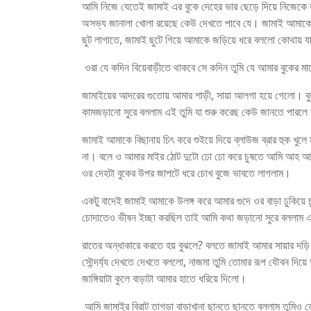
আমি নিজে যেতেই জামাই এর বুকে দেহের ভার ছেড়ে দিয়ে নিজেকে
অসভ্য জানালা খোলা রয়েছে কেউ দেখতে পাবে যে। জামাই আমাকে ছ
ছুট লাগাতে, জামাই ছুটে গিয়ে আমাকে জড়িয়ে ধরে বললো কোথায় 
ওরা যে কদিন বিয়েবাড়ীতে থাকবে সে কদিন তুমি যে আমার বুকে
জামাইয়ের আদরের গুতোয় আমার শাড়ী, সায়া আলগা হয়ে গেলো। ব
কামজড়ানো সুরে বললাম এই তুমি যা শুরু করেছ কেউ জানতে পারলে স
জামাই আমাকে বিছানায় চিৎ করে শুইয়ে দিয়ে ব্লাউজ ব্রার হুক খু
না। বলে ও আমার মাইর ঠোট দুটো ঢো ঢো করে চুষতে আমি আহ আউ 
ওর দেহটা বুকের উপর জাপটে ধরে চোখ বুজে ভাবতে লাগলাম।
একটু বাদেই জামাই আমাকে উলঙ্গ করে আমার গুদে ওর বাড়া ঢুকিয়ে 
চোদাতেও ভীষন ইচ্ছা করছিল তাই আমি কথা জড়ানো সুরে বললাম
রাতের অন্ধাকারে করতে হয় বুঝলে? বলতে জামাই আমার সায়ার দড়ি 
সৌন্দর্য্য দেখতে দেখতে বললো, নাজমা তুমি তোমার রূপ যৌবন দি
জাঙ্গিয়াটা কুলে বাড়াটা আমার হাতে ধরিয়ে দিলো।
আমি জামাইর বিরাট তাগড়া বাড়াখানা ছানতে ছানতে বললাম তুমি