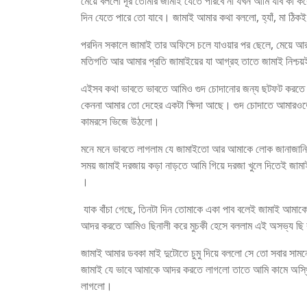
মেয়ে বললো দূর তোমার জামাই যেতে পারবে না যখন আমি যাব কী 
দিন যেতে পারে তো যাবে। জামাই আমার কথা বললো, হ্যাঁ, মা ঠি
পরদিন সকালে জামাই তার অফিসে চলে যাওয়ার পর ছেলে, মেয়ে আর ছে
মতিগতি আর আমার প্রতি জামাইয়ের যা আগ্রহ তাতে জামাই নিশ্চয
এইসব কথা ভাবতে ভাবতে আমিও গুদ চোদানোর জন্য ছটফট করতে কর
কেননা আমার তো দেহের একটা ক্ষিদা আছে। গুদ চোদাতে আমারওতো
কামরসে ভিজে উঠলো।
মনে মনে ভাবতে লাগলাম যে জামাইতো আর আমাকে লোক জানাজানি ক
সময় জামাই দরজায় কড়া নাড়তে আমি গিয়ে দরজা খুলে দিতেই জা
।
যাক বাঁচা গেছে, তিনটা দিন তোমাকে একা পাব বলেই জামাই আমাকে জড
আদর করতে আমিও ছিনালী করে মুচকী হেসে বললাম এই অসভ্য ছি কী
জামাই আমার ডবকা মাই দুটোতে চুমু দিয়ে বললো সে তো সবার সাম
জামাই যে ভাবে আমাকে আদর করতে লাগলো তাতে আমি কামে অস্থির
লাগলো।