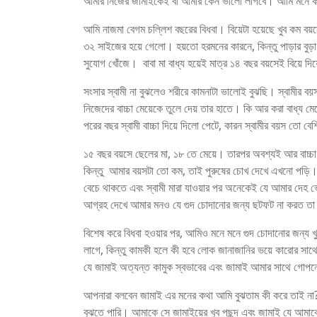
আমার নিজের জামাইকেই বা আমার কেন ভালো লাগবে। আমি মনে করি ম
আমি নাজমা বেগম চল্লিশ বছরের বিধবা। বিয়েটা হয়েছে খুব কম বয়স
৩২ সাইজের হয়ে গেলো। হয়তো হরমনের কারনে, কিন্তু পাড়ার বুড়া
সুযোগ খোঁজে। বাবা মা বাধ্য হয়েই মাত্র ১৪ বছর বয়সেই বিয়ে দ
সংসার স্বামী না বুঝলেও শরীরে কামনাটা ভালোই বুঝছি। স্বামীর বয়
নিজেদের বাচ্চা মেয়েকে তুলে দেয় তার হাতে। কি আর করা বাধ্য মেয়
পরের বছর স্বামী বাচ্চা দিয়ে দিলো পেটে, কারন স্বামীর বয়স তো বে
১৫ বছর বয়সে ছেলের মা, ১৮ তে মেয়ে। তারপর অবশ্যই আর বাচ্চা ন
কিন্তু আমার বয়সটা তো কম, তাই পুরুষের চোখ দেখে এখনো পড়ি। 
বেচে থাকতে এবং স্বামী মারা যাওয়ার পর অনেকেই যে আমার দে
আগ্রহ দেখে আমার মনও যে গুদ চোদানোর জন্য ছটফট না করত তা
বিশেষ করে বিধবা হওয়ার পর, আমিও মনে মনে গুদ চোদানোর জন্য 
লাগে, কিন্তু কামকী হলে কী হবে লোক জানাজানির ভয়ে কারোর সা
যে জামাই অত্যন্ত কামুক স্বভাবের এবং জামাই আমার সাথে গোপ
আপনারা বলবেন জামাই এর মনের কথা আমি বুঝতাম কী করে তাই না? 
বুঝতে পারি। আমাকে সে জামাইয়ের খুব পছন্দ এবং জামাই যে আমাকে