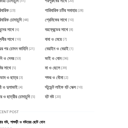
ীয়া চোদাচুদি
পরপুরুষের সাথে
[51]
[20]
িবারিক
পারিবারিক চটির সমাহার
[23]
[28]
িবারিক চোদাচুদি
প্রেমিকের সাথে
[48]
[10]
ধুদের সাথে
বয়ফ্রেন্ডের সাথে
[6]
[8]
্ধবীর সাথে
বাবা ও মেয়ে
[10]
[7]
য়ের পর চোদন কাহিনি
বেয়াইন ও বেয়াই
[21]
[1]
দি ও দেবর
ভাই ও বোন
[53]
[36]
ির সাথে
মা ও ছেলে
[5]
[39]
াডাম ও ছাত্র
শশুর ও বৌমা
[3]
[2]
ী ও দুলাভাই
স্টুডেন্ট লাইফ হট সেক্স
[4]
[10]
ার ও ছাত্রীর চোদাচুদি
হট বউ
[5]
[20]
CENT POST
র বউ, শাশুড়ী ও বউয়ের ছোট বোন