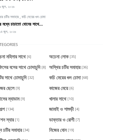
৯ জুল, ২০২৬
থির চটির সমাহার
,
কচি মেয়ের গুদ চোদা
্টির মধ্যে চাচাতো বোনের সাথে...
১৪ জুল, ২০২৬
TEGORIES
েনা মহিলার সাথে
অচেনা লোক
[6]
[35]
িসের বসের সাথে চোদাচুদি
অস্থির চটির সমাহার
[8]
[36]
টির সাথে চোদাচুদি
কচি মেয়ের গুদ চোদা
[32]
[68]
জের ছেলে
কাজের মেয়ে
[9]
[6]
াসের ম্যাডাম
খালার সাথে
[9]
[10]
গল্প
জামাই ও শাশুড়ী
[134]
[4]
শন স্যার
ডাক্তার ও রোগী
[1]
[7]
ন চটির সমাহার
নিজের বোন
[34]
[19]