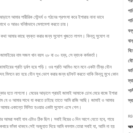
পরক
পার
ালে আমার শারীরিক সৌন্দর্য ও গঠনের প্রশংসা করে ইশারায় নানা ভাবে
পার
াথে ও আরও ঘনিষ্ঠভাবে মেলামেশা করতে চায়।
বন্
 কথা আমার কাছে ব্যক্ত করার জন্য সুযোগ খুজতে লাগল। কিন্তু সুযোগ না
বান
বি
মাইয়ের নাম সজল খান বয়স ২৮ বা ৩০ হব্ব, সে ব্যাংক কর্মকর্তা।
বৌ
াইয়ের প্রতি দুর্বল হয়ে পড়ি। ওর প্রতি আমিও মনে মনে একটা তীব্র যৌন
ভাব
হ মিলনে রত হয়ে যৌন সুখ ভোগ করার জন্য ছটফট করতে থাকি কিন্তু মুখে কোন
ম্য
শাল
্কার হতে লাগলো। মেয়ের আড়ালে প্রায়ই জামাই আমাকে চোখ মেরে বাজে ইশারা
াম যে ও আমার সাথে যা করতে চাইছে তাতে আমি রাজি আছি। জামাই ও আমার
স্য
ে আমার একান্তে মিলিত হওয়ার একটা সুযোগ এসে গেল।
RE
 আর আমরা সবাই যাব এটাও ঠিক ছিল। সবাই বিয়ের ৩ দিন আগে যেতে হবে, গায়ে
একেবারে ফাঁকা থাকবে সেই অজুহাত দিয়ে আমি বললাম তোরা সবাই যা, আমি না হয়
আমা