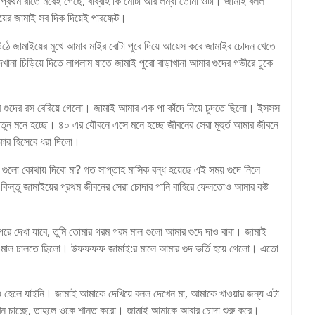
্রথম রাতে মরেই গেছে, বাব্বাহ কি মোটা আর লম্বা তোমা ওটা। জামাই বলল
েয়ের জামাই সব দিক দিয়েই পারফেক্ট।
জামাইয়ের মুখে আমার মাইর বোটা পুরে দিয়ে আয়েস করে জামাইর চোদন খেতে
না চিড়িয়ে দিতে লাগলাম যাতে জামাই পুরো বাড়াখানা আমার গুদের গভীরে ঢুকে
 গুদের রস বেরিয়ে গেলো। জামাই আমার এক পা কাঁদে নিয়ে চুদতে ছিলো। ইসসস
তুন মনে হচ্ছে। ৪০ এর যৌবনে এসে মনে হচ্ছে জীবনের সেরা মূহুর্ত আমার জীবনে
্কার হিসেবে ধরা দিলো।
ুলো কোথায় দিবো মা? গত সাপ্তাহ মাসিক বন্ধ হয়েছে এই সময় গুদে নিলে
। কিন্তু জামাইয়ের প্রথম জীবনের সেরা চোদার পানি বাহিরে ফেলতোও আমার কষ্ট
 পরে দেখা যাবে, তুমি তোমার গরম গরম মাল গুলো আমার গুদে দাও বাবা। জামাই
ধরে মাল ঢালতে ছিলো। উফফফফ জামাই:র মালে আমার গুদ ভর্তি হয়ে গেলো। এতো
্যও হেলে যাইনি। জামাই আমাকে দেখিয়ে বলল দেখেন মা, আমাকে খাওয়ার জন্য এটা
 যখন চাচ্ছে, তাহলে ওকে শান্ত করো। জামাই আমাকে আবার চোদা শুরু করে।