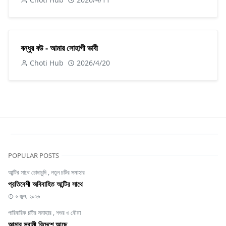
বন্ধুর বউ - আমার সোহাগী ভাবী
Choti Hub
2026/4/20
POPULAR POSTS
আন্টির সাথে চোদাচুদি
,
নতুন চটির সমাহার
প্রতিবেশী অবিবাহিত আন্টির সাথে
৬ জুল, ২০২৬
পারিবারিক চটির সমাহার
,
শশুর ও বৌমা
আমার স্বামী বিদেশে আছে