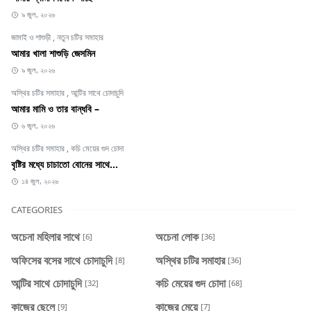
৯ জুল, ২০২৬
জামাই ও শাশুড়ী
,
নতুন চটির সমাহার
আমার খালা শাশুড়ি জেসমিন
৯ জুল, ২০২৬
অস্থির চটির সমাহার
,
আন্টির সাথে চোদাচুদি
আমার মামি ও তার বান্ধবি –
৬ জুল, ২০২৬
অস্থির চটির সমাহার
,
কচি মেয়ের গুদ চোদা
বৃষ্টির মধ্যে চাচাতো বোনের সাথে...
১৪ জুল, ২০২৬
CATEGORIES
অচেনা মহিলার সাথে
অচেনা লোক
[6]
[36]
অফিসের বসের সাথে চোদাচুদি
অস্থির চটির সমাহার
[8]
[36]
আন্টির সাথে চোদাচুদি
কচি মেয়ের গুদ চোদা
[32]
[68]
কাজের ছেলে
কাজের মেয়ে
[9]
[7]