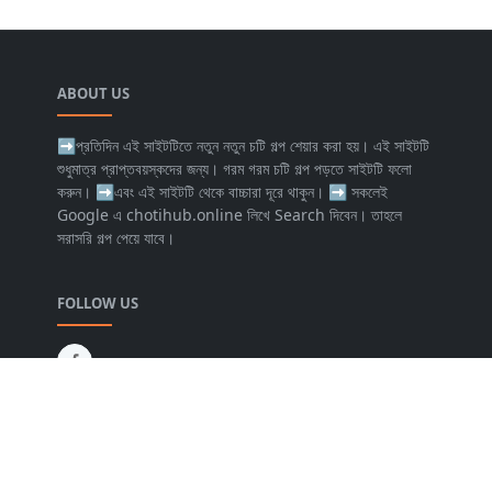
ABOUT US
➡প্রতিদিন এই সাইটটিতে নতুন নতুন চটি গল্প শেয়ার করা হয়। এই সাইটটি
শুধুমাত্র প্রাপ্তবয়স্কদের জন্য। গরম গরম চটি গল্প পড়তে সাইটটি ফলো
করুন। ➡এবং এই সাইটটি থেকে বাচ্চারা দূরে থাকুন। ➡️ সকলেই
Google এ chotihub.online লিখে Search দিবেন। তাহলে
সরাসরি গল্প পেয়ে যাবে।
FOLLOW US
NEWSLETTER