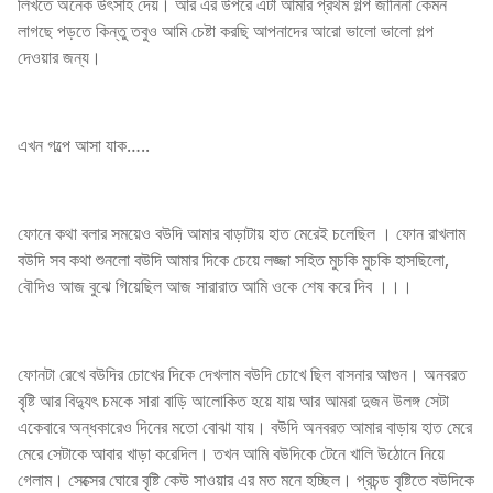
লিখতে অনেক উৎসাহ দেয়। আর এর উপরে এটা আমার প্রথম গল্প জানিনা কেমন
লাগছে পড়তে কিন্তু তবুও আমি চেষ্টা করছি আপনাদের আরো ভালো ভালো গল্প
দেওয়ার জন্য।
এখন গল্পে আসা যাক…..
ফোনে কথা বলার সময়েও বউদি আমার বাড়াটায় হাত মেরেই চলেছিল । ফোন রাখলাম
বউদি সব কথা শুনলো বউদি আমার দিকে চেয়ে লজ্জা সহিত মুচকি মুচকি হাসছিলো,
বৌদিও আজ বুঝে গিয়েছিল আজ সারারাত আমি ওকে শেষ করে দিব ।।।
ফোনটা রেখে বউদির চোখের দিকে দেখলাম বউদি চোখে ছিল বাসনার আগুন। অনবরত
বৃষ্টি আর বিদ্যুৎ চমকে সারা বাড়ি আলোকিত হয়ে যায় আর আমরা দুজন উলঙ্গ সেটা
একেবারে অন্ধকারেও দিনের মতো বোঝা যায়। বউদি অনবরত আমার বাড়ায় হাত মেরে
মেরে সেটাকে আবার খাড়া করেদিল। তখন আমি বউদিকে টেনে খালি উঠোনে নিয়ে
গেলাম। সেক্সের ঘোরে বৃষ্টি কেউ সাওয়ার এর মত মনে হচ্ছিল। প্রচন্ড বৃষ্টিতে বউদিকে