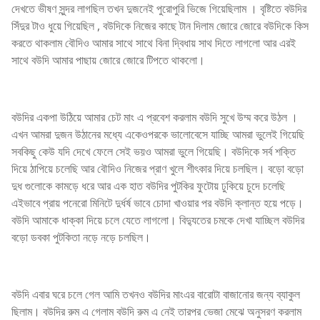
দেখতে ভীষণ সুন্দর লাগছিল তখন দুজনেই পুরোপুরি ভিজে গিয়েছিলাম । বৃষ্টিতে বউদির
সিঁদুর টাও ধুয়ে গিয়েছিল , বউদিকে নিজের কাছে টান দিলাম জোরে জোরে বউদিকে কিস
করতে থাকলাম বৌদিও আমার সাথে সাথে বিনা দ্বিধায় সাথ দিতে লাগলো আর এরই
সাথে বউদি আমার পাছায় জোরে জোরে টিপতে থাকলো।
বউদির একপা উঠিয়ে আমার চেট মাং এ প্রবেশ করলাম বউদি সুখে উম্ম করে উঠল ।
এখন আমরা দুজন উঠানের মধ্যে একেওপরকে ভালোবেসে যাচ্ছি আমরা ভুলেই গিয়েছি
সবকিছু কেউ যদি দেখে ফেলে সেই ভয়ও আমরা ভুলে গিয়েছি। বউদিকে সর্ব শক্তি
দিয়ে ঠাপিয়ে চলেছি আর বৌদিও নিজের প্রাণ খুলে শীৎকার দিয়ে চলছিল। বড়ো বড়ো
দুধ গুলোকে কামড়ে ধরে আর এক হাত বউদির পুটকির ফুটোয় ঢুকিয়ে চুদে চলেছি
এইভাবে প্রায় পনেরো মিনিটে দুর্ধর্ষ ভাবে চোদা খাওয়ার পর বউদি ক্লান্ত হয়ে পড়ে।
বউদি আমাকে ধাক্কা দিয়ে চলে যেতে লাগলো। বিদ্যুতের চমকে দেখা যাচ্ছিল বউদির
বড়ো ডবকা পুটকিতা নড়ে নড়ে চলছিল।
বউদি এবার ঘরে চলে গেল আমি তখনও বউদির মাংএর বারোটা বাজানোর জন্য ব্যাকুল
ছিলাম। বউদির রুম এ গেলাম বউদি রুম এ নেই তারপর ভেজা মেঝে অনুসরণ করলাম