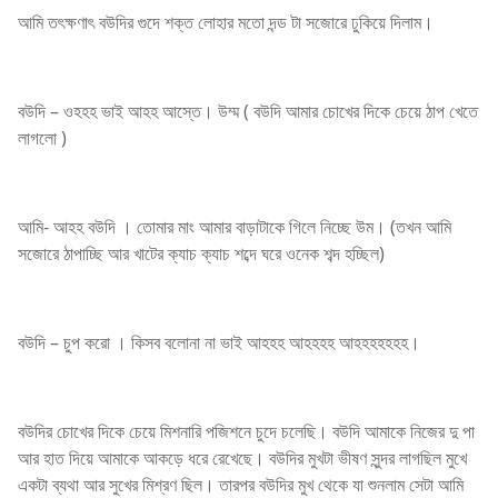
আমি তৎক্ষণাৎ বউদির গুদে শক্ত লোহার মতো দন্ড টা সজোরে ঢুকিয়ে দিলাম।
বউদি – ওহহহ ভাই আহহ আস্তে। উম্ম ( বউদি আমার চোখের দিকে চেয়ে ঠাপ খেতে
লাগলো )
আমি- আহহ বউদি । তোমার মাং আমার বাড়াটাকে গিলে নিচ্ছে উম। (তখন আমি
সজোরে ঠাপাচ্ছি আর খাটের ক্যাচ ক্যাচ শব্দে ঘরে ওনেক শব্দ হচ্ছিল)
বউদি – চুপ করো । কিসব বলোনা না ভাই আহহহ আহহহহ আহহহহহহহ।
বউদির চোখের দিকে চেয়ে মিশনারি পজিশনে চুদে চলেছি। বউদি আমাকে নিজের দু পা
আর হাত দিয়ে আমাকে আকড়ে ধরে রেখেছে। বউদির মুখটা ভীষণ সুন্দর লাগছিল মুখে
একটা ব্যথা আর সুখের মিশ্রণ ছিল। তারপর বউদির মুখ থেকে যা শুনলাম সেটা আমি