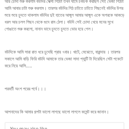
আর চোদা শুরু করলাম বউদির সেক্সী পিঠটা তখন ঘামে চকচক করছিল সেই ভেজা পিঠটা
আমি আবার চাটা শুরু করলাম। তারপর বউদির পিঠ চাটতে চাটতে পিছনেই বউদির উপর
শুয়ে শুয়ে চুদতে থাকলাম বউদির দুই হাতের আঙ্গুল আমার আঙ্গুল একে অপরকে আকড়ে
ধরল আর চলল পিছন থেকে গুদে রাম ঠেলা। বউদি সেই চোদা খেয়ে মনের সুখে
গোঙাতে শুরু করলো, নানান ভাবে চুদতে চুদতে ভোর হয়ে গেল।
বউদিকে আমি সারা রাত ধরে চুদেছি প্রায় ৭বার। খাটে, মেঝেতে, বারান্দায় । তারপর
সকালে আমি বাড়ি ফিরি বউদি আমাকে তার ভেজা সাদা প্যান্টি টা দিয়েছিল সেটা পকেটে
করে নিয়ে আসি…..
পরবর্তী অংশ পরের পর্বে।।।
আপনাদের কি আমার গল্পটা ভালো লাগছে ভালো লাগলে কমেন্ট করে জানান।
You may also like...