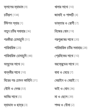
ক্লাসের ম্যাডাম
খালার সাথে
[9]
[10]
চটিগল্প
জামাই ও শাশুড়ী
[134]
[4]
টিউশন স্যার
ডাক্তার ও রোগী
[1]
[7]
নতুন চটির সমাহার
নিজের বোন
[36]
[19]
পরকীয়া চোদাচুদি
পরপুরুষের সাথে
[51]
[20]
পারিবারিক
পারিবারিক চটির সমাহার
[23]
[28]
পারিবারিক চোদাচুদি
প্রেমিকের সাথে
[48]
[10]
বন্ধুদের সাথে
বয়ফ্রেন্ডের সাথে
[6]
[8]
বান্ধবীর সাথে
বাবা ও মেয়ে
[10]
[7]
বিয়ের পর চোদন কাহিনি
বেয়াইন ও বেয়াই
[21]
[1]
বৌদি ও দেবর
ভাই ও বোন
[53]
[36]
ভাবির সাথে
মা ও ছেলে
[5]
[39]
ম্যাডাম ও ছাত্র
শশুর ও বৌমা
[3]
[2]