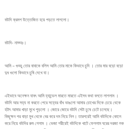
বউদি ক্রমশ উত্তেজিত হয়ে পড়তে লাগলো।
বউদি- নাহ্হ্হঃ।
আমি – গুড্ডু তোর বাবাকে বলিস আমি তোর মাকে কিভাবে চুদি । তোর মার বড়ো বড়ো
দুধ গুলো কিভাবে চুষি দেখে যা।
এইভাবে অনেক্ষন যাবৎ আমি হ্যান্ডেল মারতে মারতে এইসব কথা বলতে লাগলাম ।
বউদি আর সহ্য না করতে পেরে সহ্যের বাঁধ ভাঙলো আমার চোখের দিকে চেয়ে থেকে
হটাৎ আমার খাড়া মুখে পুড়লো । জোরে জোরে বউদি সেটা চুষে চেটে চলেছে।
কিছুক্ষন পর বাড়া মুখ থেকে বের করে দম নিয়ে নিল। তারপরেই আমি বউদিকে কোলে
করে নিয়ে বউদির রুম গেলাম । ভেজা শরীরেই বউদিকে খাটে ফেললাম ঘরের দরজা লক