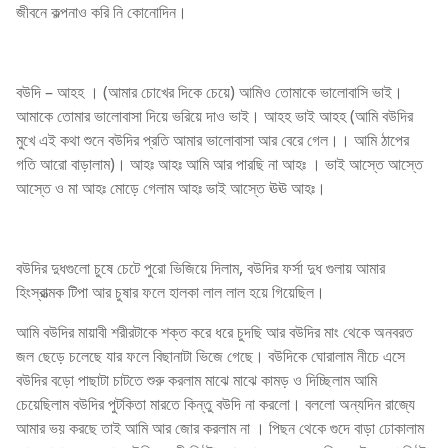
জীবনে কল্পনাও করি নি কোনোদিন।
বউদি – আহহ । (আমার চোখের দিকে চেয়ে) আমিও তোমাকে ভালোবাসি ভাই।
আমাকে তোমার ভালোবাসা দিয়ে ভরিয়ে দাও ভাই। আহহ ভাই আহহ (আমি বউদির
মুখে এই কথা শুনে বউদির প্রতি আমার ভালোবাসা আর বেরে গেল।। আমি ঠাপের
গতি আরো বাড়ালাম)। আহঃ আহঃ আমি আর পারছি না আহঃ । ভাই আস্তে আস্তে
আস্তে ও মা আহঃ মোড়ে গেলাম আহঃ ভাই আস্তে ঊঊ আহঃ।
বউদির দুধগুলো চুষে চেটে পুরো ভিজিয়ে দিলাম, বউদির ফর্সা দুধ গুলায় আমার
হিংস্রাত্মক টিপা আর চুষার ফলে হালকা লাল লাল হয়ে গিয়েছিল।
আমি বউদির মায়াবী শরীরটাকে শক্ত করে ধরে চুদছি আর বউদির মাং থেকে অনবরত
জল ছেড়ে চলেছে যার ফলে বিছানাটা ভিজে গেছে। বউদিকে ঘোরালাম নীচে এসে
বউদির বড়ো পাছাটা চাটতে শুরু করলাম মাঝে মাঝে কামড় ও দিচ্ছিলাম আমি
চেয়েছিলাম বউদির পুটকিতা মারতে কিন্তু বউদি না করলো। বললো অন্যদিন রাজ্যে
আমার ভয় করছে তাই আমি আর জোর করলাম না । পিছন থেকে গুদে বাড়া ঢোকালাম