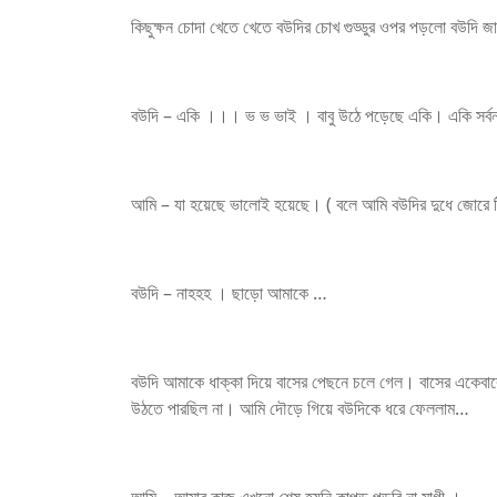
কিছুক্ষন চোদা খেতে খেতে বউদির চোখ গুড্ডুর ওপর পড়লো বউদি জা
বউদি – একি ।।। ভ ভ ভাই । বাবু উঠে পড়েছে একি। একি সর্ব
আমি – যা হয়েছে ভালোই হয়েছে। ( বলে আমি বউদির দুধে জোরে ট
বউদি – নাহহহ । ছাড়ো আমাকে …
বউদি আমাকে ধাক্কা দিয়ে বাসের পেছনে চলে গেল। বাসের একেবারে
উঠতে পারছিল না। আমি দৌড়ে গিয়ে বউদিকে ধরে ফেললাম…