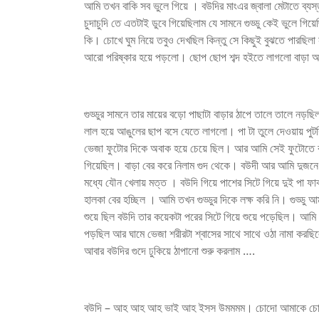
আমি তখন বাকি সব ভুলে গিয়ে । বউদির মাংএর জ্বালা মেটাতে ব্যস্
চুদাচুদি তে এতটাই ডুবে গিয়েছিলাম যে সামনে গুড্ডু কেই ভুলে গিয়ে
কি। চোখে ঘুম নিয়ে তবুও দেখছিল কিন্তু সে কিছুই বুঝতে পারছিলা
আরো পরিষ্কার হয়ে পড়লো। ছোপ ছোপ শব্দ হইতে লাগলো বাড়া 
গুড্ডুর সামনে তার মায়ের বড়ো পাছাটা বাড়ার ঠাপে তালে তালে নড়
লাল হয়ে আঙুলের ছাপ বসে যেতে লাগলো। পা টা তুলে দেওয়ায় পুটকির 
ভেজা ফুটোর দিকে অবাক হয়ে চেয়ে ছিল। আর আমি সেই ফুটোতে বার
গিয়েছিল। বাড়া বের করে নিলাম গুদ থেকে। বউদী আর আমি দুজনে
মধ্যে যৌন খেলায় মত্ত । বউদি গিয়ে পাশের সিটে গিয়ে দুই পা ফ
হালকা বের হচ্ছিল । আমি তখন গুড্ডুর দিকে লক্ষ করি নি। গুড্ডু
শুয়ে ছিল বউদি তার কয়েকটা পরের সিটে গিয়ে শুয়ে পড়েছিল। আমি
পড়ছিল আর ঘামে ভেজা শরীরটা শ্বাসের সাথে সাথে ওঠা নামা করছি
আবার বউদির গুদে ঢুকিয়ে ঠাপানো শুরু করলাম ….
বউদি – আহ আহ আহ ভাই আহ ইসস উমমমম। চোদো আমাকে চ