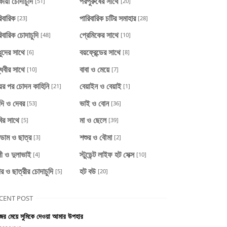
ীয়া চোদাচুদি
পরপুরুষের সাথে
[51]
[20]
িবারিক
পারিবারিক চটির সমাহার
[23]
[28]
িবারিক চোদাচুদি
প্রেমিকের সাথে
[48]
[10]
ধুদের সাথে
বয়ফ্রেন্ডের সাথে
[6]
[8]
্ধবীর সাথে
বাবা ও মেয়ে
[10]
[7]
য়ের পর চোদন কাহিনি
বেয়াইন ও বেয়াই
[21]
[1]
দি ও দেবর
ভাই ও বোন
[53]
[36]
ির সাথে
মা ও ছেলে
[5]
[39]
াডাম ও ছাত্র
শশুর ও বৌমা
[3]
[2]
ী ও দুলাভাই
স্টুডেন্ট লাইফ হট সেক্স
[4]
[10]
ার ও ছাত্রীর চোদাচুদি
হট বউ
[5]
[20]
CENT POST
ের মেয়ে সুমিকে দেওয়া আমার উপহার