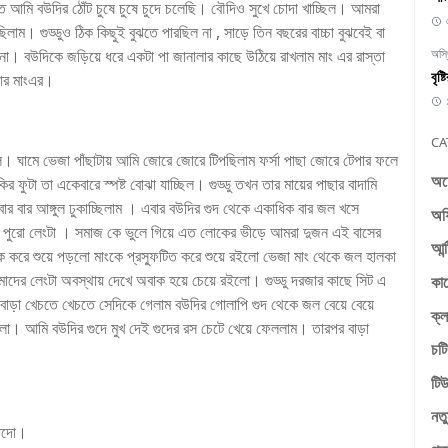
ত আমি বউদির ঠোঁট চুষে চুষে চুদে চলেছি। বৌদিও সুখে চোদা খাচ্ছিল। আমরা
ছিলাম। গুড্ডুও ঠিক কিছুই বুঝতে পারছিল না , সাড়ে তিন বছরের বাচ্চা বুঝবেই বা
 না। বউদিকে জড়িয়ে ধরে একটা পা জানালার কাছে উঠিয়ে রাখলাম মাং এর রাস্তা
অস্
বৃষ
আর মাংএর।
CA
ছিল। ঘামে ভেজা পাঁছাটায় আমি জোরে জোরে টিপছিলাম ফর্সা পাছা জোরে টেপার ফলে
অচ
ফুটা তা একেবারে স্পষ্ট বোঝা যাচ্ছিল। গুড্ডু তখন তার মায়ের পাছার বাদামি
 বার আঙ্গুল ঢুকাচ্ছিলাম । এবার বউদির গুদ থেকে একাধিক বার জল খসে
অফ
 পুরো লেংটা । সমাজ কে ভুলে গিয়ে এত লোকের ভীড়ে আমরা দুজন এই বাসের
আন্
াক করে শুয়ে পড়লো মাংকে প্রস্ফুটিত করে শুয়ে রইলো ভেজা মাং থেকে জল হালকা
 আমাদের লেংটা অবস্থায় দেখে অবাক হয়ে চেয়ে রইলো। গুড্ডু দরজার কাছে সিট এ
কা
 বাড়া খেচতে খেচতে সেদিকে গেলাম বউদির গোলাপি গুদ থেকে জল বেয়ে বেয়ে
ক্ল
লো। আমি বউদির গুদে মুখ দেই গুদের রস চেটে খেয়ে ফেললাম। তারপর বাড়া
চটি
টিউ
নতু
োদো।