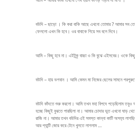
আমি – আমার কাজ এখনো শেষ হয়নি কাপড় পড়বি না মাগী ।
বউদি – ছাড়ো । কি করা বাকি আছে এখনো তোমার ? আমার সব তো 
ফেললো এখন কি হবে। ওর বাবাকে গিয়ে সব বলে দিবে।
আমি – কিছু হবে না। এইটুকু বাচ্চা ও কি বুঝে এইসবের। ওকে কিছু
বউদি – হায় ভগবান । আমি কেমন মা নিজের ছেলের সামনে পরপুরু
বউদি কাঁদতে শুরু করলো। আমি তখন মহা বিপদে পড়েছিলাম তবুও আ
হচ্ছে কিছুই বুঝতে পারছিলা না। আমার চোদার ভুত এখনো ঘাড় থেক
রাজি না। আমার তখন বউদির এই সমস্ত কান্না কাটি অসহ্য লাগছিল। 
আর প্যান্টি জোর করে টেনে খুলতে লাগলাম …