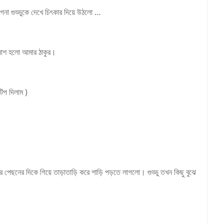
গনা গুড্ডুকে দেখে চিৎকার দিয়ে উঠলো …
নাশ হলো আমার ঠাকুর।
িপ দিলাম )
 পেছনের দিকে গিয়ে তাড়াতাড়ি করে শাড়ি পড়তে লাগলো। গুড্ডু তখন কিছু বুঝে