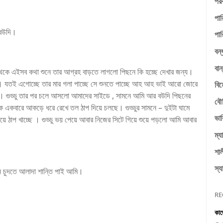
পরক
পার
 বউদি।
পার
বন্
বান
 থেকে এইসব কথা শুনে তার আগ্রহ বাড়তে লাগলো পিছনে কি হচ্ছে দেখার জন্য।
। যতই এগোচ্ছে তার মার গলা পাচ্ছে সে শুনতে পাচ্ছে আহ আহ ভাই আরো জোরে
বি
াকি। গুড্ডু তার পর চলে আসলো আমাদের সাইডে , সামনে আমি আর বউদি পিছনের
বৌ
ে একবারে আকড়ে ধরে রেখে তল ঠাপ দিয়ে চলছে। গুড্ডুর সামনে – দুইটা ঘামে
ভাব
য়ে ঠাপ খাচ্ছে । গুড্ডু ভয় পেয়ে আবার নিজের সিটে গিয়ে শুয়ে পড়লো আমি আবার
ম্য
শাল
স্য
ে চুদতে আলাদা শান্তি পাই আমি।
RE
কাজ