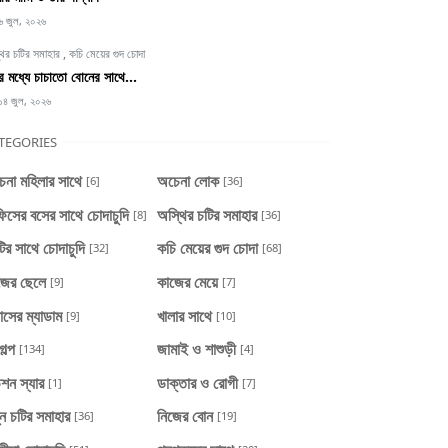
৬ জুল, ২০২৬
থির চটির সমাহার
,
কচি মেয়ের গুদ চোদা
্টির মধ্যে চাচাতো বোনের সাথে...
১৪ জুল, ২০২৬
TEGORIES
েনা মহিলার সাথে
অচেনা লোক
[6]
[36]
িসের বসের সাথে চোদাচুদি
অস্থির চটির সমাহার
[8]
[36]
টির সাথে চোদাচুদি
কচি মেয়ের গুদ চোদা
[32]
[68]
জের ছেলে
কাজের মেয়ে
[9]
[7]
াসের ম্যাডাম
খালার সাথে
[9]
[10]
গল্প
জামাই ও শাশুড়ী
[134]
[4]
শন স্যার
ডাক্তার ও রোগী
[1]
[7]
ন চটির সমাহার
নিজের বোন
[36]
[19]