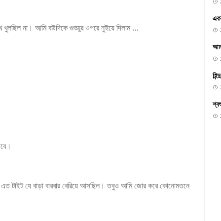
একদ
চোখ খুলছিল না। আমি বউদিকে গুড্ডুর ওপরে নুইয়ে দিলাম …
আমা
হিন
শ্ব
পড়বে।
তা এত টাইট যে বাড়া বারবার বেরিয়ে আসছিল। তবুও আমি জোর করে কোনোমতনে