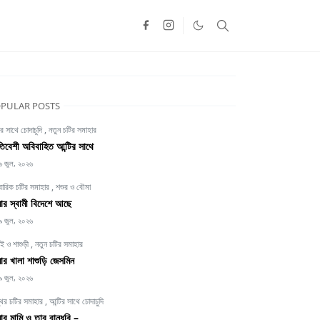
PULAR POSTS
ির সাথে চোদাচুদি
,
নতুন চটির সমাহার
তিবেশী অবিবাহিত আন্টির সাথে
৬ জুল, ২০২৬
বারিক চটির সমাহার
,
শশুর ও বৌমা
র স্বামী বিদেশে আছে
৯ জুল, ২০২৬
াই ও শাশুড়ী
,
নতুন চটির সমাহার
র খালা শাশুড়ি জেসমিন
৯ জুল, ২০২৬
থির চটির সমাহার
,
আন্টির সাথে চোদাচুদি
র মামি ও তার বান্ধবি –