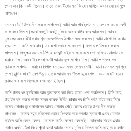
গোলাকার কি একটা নিলেন। তাতে তরল বীর্যের মত কি যেন মাখিয়ে আমার সোনার মুখে
লাগালেন।
সোনার ঠোটে উপর নীচ করতে লাগলেন। আমি আর পারছিলাম না। দুপাকে আরো বেশী
ফাক করে দিলাম।লম্বা বস্তুটি একটু ঢুকিয়ে আবার বাইর করে আনলেন। আবার
ঢুকালেন এবার ঐটা দ্বারা খুব দ্রুতগতিতে ঠাপানো শুরু করলেন। আমি মাগো কি আরাম
হচ্চে গো। আমি মরে যাব। স্যারগো জোরে মারেন গো। বলে বলে চিৎকার করতে
লাগলাম। কিছুক্ষন এভাবে ঠাপিয়ে বস্তুটা বাইর না করে আমার পা নামিয়ে সোজাভাবে
শুয়ায়ে দিল। এবার টার লম্বা ধনটা আমার মুখে লাগিয়ে দিল। আমি পাগলের মত
চোষতে লাগলাম। স্যারের বিশাল ধন যেমন লম্বা তেমন মোটা। আমার সমস্ত মুখ পুরে
গেল।মুন্ডির কারাটা বেশ উচু। দেকে আমার মন শীতল হয়ে গেল। এমন একটা ধনের
চোদন খাব বলে নিজেকে ধন্য মনে হচ্ছিল।
আমি উনার ধন চুষছিলাম আর অন্ডকোষ দুটা নিয়ে হাতে খেলা করছিলাম। তিনি আহ
উহ ইহ শব্দ করতে লাগল মাত্র কয়েক মিনিট চোষার পর তিনি ধনটা বাইর করে নিয়ে
আমার সোনার মুখে লাগালেন আবার সোনার ঠোটে জোরে জোরে উপর নীচ করতে
লাগলেন। আমার সহ্য হচ্ছিলনা জোরে চিৎকার করে বললাম স্যারগো এবার ঢোকান
নাইলে আমি কেদে ফেলব। আসলে আমি কেদেই ফেলেছি। ডাক্তার সাহেব এবার
জোরে একটা ঠেলা দিয়ে পুরো ধনটা আমার সোনায় ঢুকিয়ে দিলেন আমি আহ করে দুহাত