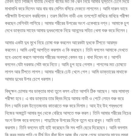
টেবিল হতে পিচ্ছিল যাতীয় দেখতে বীর্যের মত কি ঝেন নিয়ে আমার দুস্তনে ঢেলে দিয়ে
মাখামাখি করে দিলেন আর বার বার মেশিন বসিয়ে দেকতে লাগলেন। আমি দারুন ভাবে
পরীক্ষাটা উপভোগ করছিলাম। তরল জিনিস নাভী এবং তলপেটে মাখিয়ে মাখিয়ে পরীক্ষা
করছেন মেশিনটা লাগিয়ে। আমার শরীরের উপরের অংশ একেবারে নগ্ন। আমাকে চুপ
দেখে ডাক্তার সাহেব আমার দুধগুলোকে নিয়ে আনন্দের সহিত খেলা শুরু করে দিলেন।
আমার একটা দুধ মুখে নিয়ে চোষা শুরু করলেন আরেকটা দুধকে টিপতে আরম্ভ
করলেন। আমি একটু আপত্তি করলাম এ কি করছেন। তিনি বললেন আমাকে দেখতে
হবে এগুলো করলে আপনার শরীরের অবস্থা কেমন হয়। বাধা দিবেন না। আপনি
বললেন যেটা দরকার সেটা করে নিতে। আমি চুপ হয়ে গেলাম। পাগলের মত চোষতে
লাগল আর টিপতে লাগল। আমার শরীরে ঢেউ খেলে গেল। আমি ডাক্তারের মাথাকে
আমার দুধের উপর চেপে ধরলাম।
কিছুক্ষন চোসার পর ডাক্তার মাথা তুলে বলল এইত আপনি ঠিক আছেন। আর সামান্য
পরীক্ষা হবে। এ বার ডাক্তার তার জ্বিব দিয়ে আমার নাভী ও পেটে লেহন শুরু করে
দিল।আমি চরম উত্তেজনায় কাতরাতে শুরু করে দিলাম। আহ ইহ উহ শব্ধগুলো
নিজের অজান্টে আমার মুখ থেকে বেরিয়ে আসতে শুরু করল। তিনি আমার শরীরের নিচের
অংশ উলঙ্গ করে বললেন। পাদুটোকে উপরের দিকে তুলে ধরে রাখুন। আমি তাই
করলাম। তিনি বললেন হাই হাই করেছেন কি সব পানি ছেরে দিয়েছেন। আমি বললাম
কি করব স্যার পানি যে দীর্ঘ দিন বাঁধা ছিল আজ বাঁধ ভেঙ্গে গেছে ডাক্তার সাহেব লম্বা