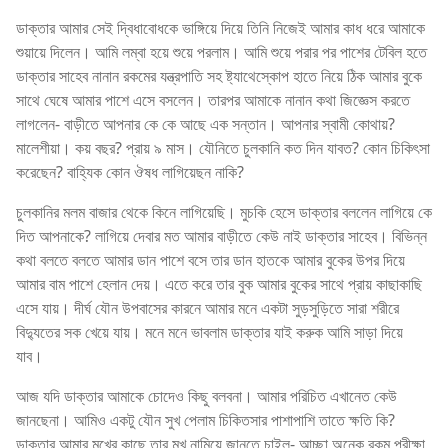
ডাক্তার আমার সেই দ্বিধাবোধকে ভাঙ্গিয়ে দিয়ে তিনি নিজেই আমার কাধ ধরে আমাকে
শুয়ায়ে দিলেন। আমি লম্বা হয়ে শুয়ে পরলাম। আমি শুয়ে পরার পর পাশের টেবিল হতে
ডাক্তার সাহেব নানান রকমের যন্ত্রপাতি সহ ষ্ট্যাথেস্কোপ হাতে নিয়ে ঠিক আমার বুকে
সাথে ঘেষে আমার পাশে এসে বসলেন। তারপর আমাকে নানান কথা জিজ্ঞেস করতে
লাগলেন- বাড়ীতে আপনার কে কে আছে এক সন্তান। আপনার স্বামী কোথায়?
মালেশীয়া। কয় বছর? প্রায় ৯ মাস। যৌনিতে চুলকানি কত দিন যাবত? কোন চিকিৎসা
করেছেন? বাহ্যিক কোন ঔষধ লাগিয়েছন নাকি?
চুলকানির মলম বাজার থেকে কিনে লাগিয়েছি। মুচকি হেসে ডাক্তার বললেন লাগিয়ে কে
দিত আপনাকে? লাগিয়ে দেবার মত আমার বাড়ীতে কেউ নাই ডাক্তার সাহেব। বিভিন্ন
কথা বলতে বলতে আমার ডান পাশে বসে তার ডান হাতকে আমার বুকের উপর দিয়ে
আমার বাম পাশে হেলান দেয়। এতে করে তার বুক আমার বুকের সাথে প্রায় কাছাকাছি
এসে যায়। দীর্ঘ যৌন উপবাসের কারনে আমার মনে একটা সুড়সুড়িতে সারা শরীরে
বিদ্যুতের সক খেয়ে যায়। মনে মনে ভাবলাম ডাক্তার যাই করুক আমি সাড়া দিয়ে
যাব।
আজ যদি ডাক্তার আমাকে চোদেও কিছু বলবনা। আমার পরিচিত এখানেত কেউ
জানছেনা। আমিও একটু যৌন সুখ পেলাম চিকিতসার পাশাপাশি তাতে ক্ষতি কি?
ডাক্তার আমার মুখের কাছে তার মুখ নামিয়ে জানতে চাইল- আচ্ছা অনেক রকম পরীক্ষা