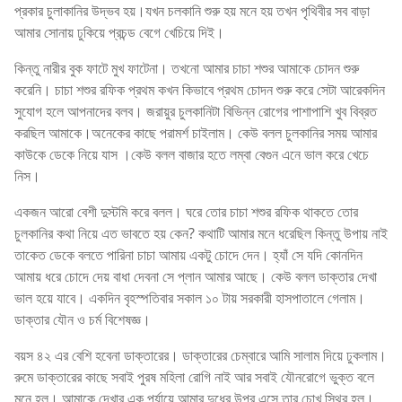
প্রকার চুলাকানির উদ্ভব হয়।যখন চলকানি শুরু হয় মনে হয় তখন পৃথিবীর সব বাড়া
আমার সোনায় ঢুকিয়ে প্রচন্ড বেগে খেচিয়ে দিই।
কিন্তু নারীর বুক ফাটে মুখ ফাটেনা। তখনো আমার চাচা শশুর আমাকে চোদন শুরু
করেনি। চাচা শশুর রফিক প্রথম কখন কিভাবে প্রথম চোদন শুরু করে সেটা আরেকদিন
সুযোগ হলে আপনাদের বলব। জরায়ুর চুলকানিটা বিভিন্ন রোগের পাশাপাশি খুব বিব্রত
করছিল আমাকে।অনেকের কাছে পরামর্শ চাইলাম। কেউ বলল চুলকানির সময় আমার
কাউকে ডেকে নিয়ে যাস ।কেউ বলল বাজার হতে লম্বা বেগুন এনে ভাল করে খেচে
নিস।
একজন আরো বেশী দুস্টমি করে বলল। ঘরে তোর চাচা শশুর রফিক থাকতে তোর
চুলকানির কথা নিয়ে এত ভাবতে হয় কেন? কথাটি আমার মনে ধরেছিল কিন্তু উপায় নাই
তাকেত ডেকে বলতে পারিনা চাচা আমায় একটু চোদে দেন। হ্যাঁ সে যদি কোনদিন
আমায় ধরে চোদে দেয় বাধা দেবনা সে প্লান আমার আছে। কেউ বলল ডাক্তার দেখা
ভাল হয়ে যাবে। একদিন বৃহস্পতিবার সকাল ১০ টায় সরকারী হাসপাতালে গেলাম।
ডাক্তার যৌন ও চর্ম বিশেষজ্ঞ।
বয়স ৪২ এর বেশি হবেনা ডাক্তারের। ডাক্তারের চেম্বারে আমি সালাম দিয়ে ঢুকলাম।
রুমে ডাক্তারের কাছে সবাই পুরষ মহিলা রোগি নাই আর সবাই যৌনরোগে ভুক্ত বলে
মনে হল। আমাকে দেখার এক পর্যায়ে আমার দুধের উপর এসে তার চোখ স্থির হল।