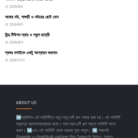
2026/8/6
আমার বউ, শাশুড়ী ও বউয়ের ছোট বোন
2026/8/3
হিন্দু টিউশন স্যার ও স্কুল ছাত্রী
2026/8/3
শ্বশুর মশাইকে একটু আপ্যায়ন করলাম
2026/7/31
ABOUT US
➡প্রতিদিন এই সাইটটিতে নতুন নতুন চটি গল্প শেয়ার করা হয়। এই সাইটটি
শুধুমাত্র প্রাপ্তবয়স্কদের জন্য। গরম গরম চটি গল্প পড়তে সাইটটি ফলো
করুন। ➡এবং এই সাইটটি থেকে বাচ্চারা দূরে থাকুন। ➡️ সকলেই
Google এ chotihub.online লিখে Search দিবেন। তাহলে