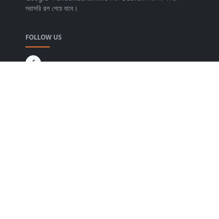
সরাসরি গল্প পেয়ে যাবে।
FOLLOW US
NEWSLETTER
Stay up to date with the latest news and relevant
updates from us.
Copyright © 2025 Bangla Choti Golpo. Design by
chotihub.online