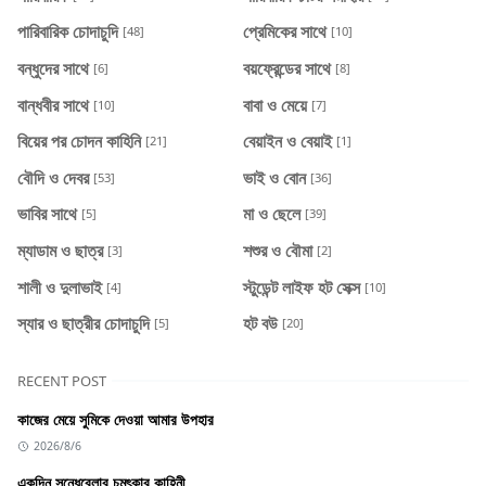
পারিবারিক চোদাচুদি
প্রেমিকের সাথে
[48]
[10]
বন্ধুদের সাথে
বয়ফ্রেন্ডের সাথে
[6]
[8]
বান্ধবীর সাথে
বাবা ও মেয়ে
[10]
[7]
বিয়ের পর চোদন কাহিনি
বেয়াইন ও বেয়াই
[21]
[1]
বৌদি ও দেবর
ভাই ও বোন
[53]
[36]
ভাবির সাথে
মা ও ছেলে
[5]
[39]
ম্যাডাম ও ছাত্র
শশুর ও বৌমা
[3]
[2]
শালী ও দুলাভাই
স্টুডেন্ট লাইফ হট সেক্স
[4]
[10]
স্যার ও ছাত্রীর চোদাচুদি
হট বউ
[5]
[20]
RECENT POST
কাজের মেয়ে সুমিকে দেওয়া আমার উপহার
2026/8/6
একদিন সন্ধেবেলার চমৎকার কাহিনী