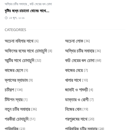
অস্থির চটির সমাহার
,
কচি মেয়ের গুদ চোদা
বৃষ্টির মধ্যে চাচাতো বোনের সাথে...
১৪ জুল, ২০২৬
CATEGORIES
অচেনা মহিলার সাথে
অচেনা লোক
[6]
[36]
অফিসের বসের সাথে চোদাচুদি
অস্থির চটির সমাহার
[8]
[36]
আন্টির সাথে চোদাচুদি
কচি মেয়ের গুদ চোদা
[32]
[68]
কাজের ছেলে
কাজের মেয়ে
[9]
[7]
ক্লাসের ম্যাডাম
খালার সাথে
[9]
[10]
চটিগল্প
জামাই ও শাশুড়ী
[134]
[4]
টিউশন স্যার
ডাক্তার ও রোগী
[1]
[7]
নতুন চটির সমাহার
নিজের বোন
[36]
[19]
পরকীয়া চোদাচুদি
পরপুরুষের সাথে
[51]
[20]
পারিবারিক
পারিবারিক চটির সমাহার
[23]
[28]