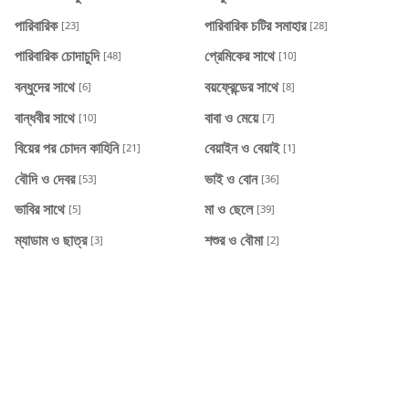
পারিবারিক
পারিবারিক চটির সমাহার
[23]
[28]
পারিবারিক চোদাচুদি
প্রেমিকের সাথে
[48]
[10]
বন্ধুদের সাথে
বয়ফ্রেন্ডের সাথে
[6]
[8]
বান্ধবীর সাথে
বাবা ও মেয়ে
[10]
[7]
বিয়ের পর চোদন কাহিনি
বেয়াইন ও বেয়াই
[21]
[1]
বৌদি ও দেবর
ভাই ও বোন
[53]
[36]
ভাবির সাথে
মা ও ছেলে
[5]
[39]
ম্যাডাম ও ছাত্র
শশুর ও বৌমা
[3]
[2]
শালী ও দুলাভাই
স্টুডেন্ট লাইফ হট সেক্স
[4]
[10]
স্যার ও ছাত্রীর চোদাচুদি
হট বউ
[5]
[20]
RECENT POST
কাজের মেয়ে সুমিকে দেওয়া আমার উপহার
2026/8/6