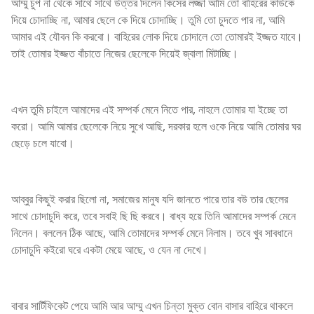
আম্মু চুপ না থেকে সাথে সাথে উত্তর দিলেন কিসের লজ্জা আমি তো বাহিরের কাউকে
দিয়ে চোদাচ্ছি না, আমার ছেলে কে দিয়ে চোদাচ্ছি। তুমি তো চুদতে পার না, আমি
আমার এই যৌবন কি করবো। বাহিরের লোক দিয়ে চোদালে তো তোমারই ইজ্জত যাবে।
তাই তোমার ইজ্জত বাঁচাতে নিজের ছেলেকে দিয়েই জ্বালা মিটাচ্ছি।
এখন তুমি চাইলে আমাদের এই সম্পর্ক মেনে নিতে পার, নাহলে তোমার যা ইচ্ছে তা
করো। আমি আমার ছেলেকে নিয়ে সুখে আছি, দরকার হলে ওকে নিয়ে আমি তোমার ঘর
ছেড়ে চলে যাবো।
আব্বুর কিছুই করার ছিলো না, সমাজের মানুষ যদি জানতে পারে তার বউ তার ছেলের
সাথে চোদাচুদি করে, তবে সবাই ছি ছি করবে। বাধ্য হয়ে তিনি আমাদের সম্পর্ক মেনে
নিলেন। বললেন ঠিক আছে, আমি তোমাদের সম্পর্ক মেনে নিলাম। তবে খুব সাবধানে
চোদাচুদি কইরো ঘরে একটা মেয়ে আছে, ও যেন না দেখে।
বাবার সার্টিফিকেট পেয়ে আমি আর আম্মু এখন চিন্তা মুক্ত বোন বাসার বাহিরে থাকলে