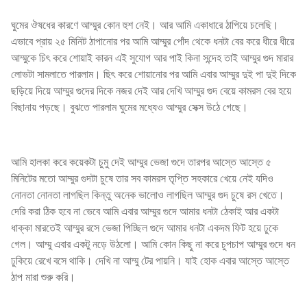
ঘুমের ঔষধের কারণে আম্মুর কোন হুশ নেই। আর আমি একাধারে ঠাপিয়ে চলেছি।
এভাবে প্রায় ২৫ মিনিট ঠাপানোর পর আমি আম্মুর পোঁদ থেকে ধনটা বের করে ধীরে ধীরে
আম্মুকে চিৎ করে শোয়াই কারন এই সুযোগ আর পাই কিনা সন্দেহ তাই আম্মুর গুদ মারার
লোভটা সামলাতে পারলাম। ছিৎ করে শোয়ানোর পর আমি এবার আম্মুর দুই পা দুই দিকে
ছড়িয়ে দিয়ে আম্মুর গুদের দিকে নজর দেই আর দেখি আম্মুর গুদ বেয়ে কামরস বের হয়ে
বিছানায় পড়ছে। বুঝতে পারলাম ঘুমের মধ্যেও আম্মুর সেক্স উঠে গেছে।
আমি হালকা করে কয়েকটা চুমু দেই আম্মুর ভেজা গুদে তারপর আস্তে আস্তে ৫
মিনিটের মতো আম্মুর গুদটা চুষে তার সব কামরস তৃপ্তি সহকারে খেয়ে নেই যদিও
নোনতা নোনতা লাগছিল কিন্তু অনেক ভালোও লাগছিল আম্মুর গুদ চুষে রস খেতে।
দেরি করা ঠিক হবে না ভেবে আমি এবার আম্মুর গুদে আমার ধনটা ঠেকাই আর একটা
ধাক্কা মারতেই আম্মুর রসে ভেজা পিচ্ছিল গুদে আমার ধনটা একদম ফিট হয়ে ঢুকে
গেল। আম্মু এবার একটু নড়ে উঠলো। আমি কোন কিছু না করে চুপচাপ আম্মুর গুদে ধন
ঢুকিয়ে রেখে বসে থাকি। দেখি না আম্মু টের পায়নি। যাই হোক এবার আস্তে আস্তে
ঠাপ মারা শুরু করি।