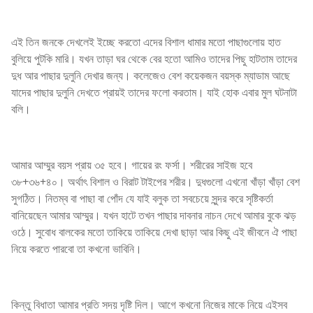
এই তিন জনকে দেখলেই ইচ্ছে করতো এদের বিশাল ধামার মতো পাছাগুলোয় হাত
বুলিয়ে পুটকি মারি। যখন তাড়া ঘর থেকে বের হতো আমিও তাদের পিছু হাটতাম তাদের
দুধ আর পাছার দুলুনি দেখার জন্য। কলেজেও বেশ কয়েকজন বয়স্ক ম্যাডাম আছে
যাদের পাছার দুলুনি দেখতে প্রায়ই তাদের ফলো করতাম। যাই হোক এবার মুল ঘটনাটা
বলি।
আমার আম্মুর বয়স প্রায় ৩৫ হবে। গায়ের রং ফর্সা। শরীরের সাইজ হবে
৩৮+৩৬+৪০। অর্থাৎ বিশাল ও বিরাট টাইপের শরীর। দুধগুলো এখনো খাঁড়া খাঁড়া বেশ
সুগঠিত। নিতম্ব বা পাছা বা পোঁদ যে যাই বলুক তা সবচেয়ে সুন্দর করে সৃষ্টিকর্তা
বানিয়েছেন আমার আম্মুর। যখন হাটে তখন পাছার দাবনার নাচন দেখে আমার বুকে ঝড়
ওঠে। সুবোধ বালকের মতো তাকিয়ে তাকিয়ে দেখা ছাড়া আর কিছু এই জীবনে ঐ পাছা
নিয়ে করতে পারবো তা কখনো ভাবিনি।
কিন্তু বিধাতা আমার প্রতি সদয় দৃষ্টি দিল। আগে কখনো নিজের মাকে নিয়ে এইসব