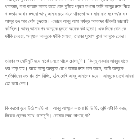
থাকতাম, কথা বলতাম আবার রাতে বোন ঘুমিয়ে পড়লে কখনো আমি আম্মুর রুমে গিয়ে
থাকতাম আবার কখনো আম্মু আমার রুমে এসে থাকতো আর সারা রাত ধরে ৩/৪ বার
আম্মুর গুদ আর পোঁদ চুদতাম। এভাবে আব্বু আসা পর্যন্ত আমাদের জীবনটা ভালোই
কাটছিল। আব্বু আসার পর আম্মুকে চুদতে অনেক কষ্ট হতো। এক দিকে বোন কে
ফাঁকি দেওয়া, অন্যকে আব্বুকে ফাঁকি দেওয়া, তারপর সুযোগ বুঝে আম্মুকে চোদা।
তারপর ও মোটামুটি মঝে মাঝে চলতে থাকে চোদাচুদি। কিন্তু একবার আব্বুর হাতে
ধরা পড়ে যায়। রাতে আম্মু আব্বুকে রেখে আমার রুমে চলে আসে, আমি আম্মুকে
প্রতিদিনের মত রাম ঠাপ দিচ্ছি, হঠাৎ দেখি আব্বু আমাদের রুমে। আব্বুকে দেখে আমরা
তো ভয়ে শেষ।
কি করবো বুঝে উঠে পারছি না। আব্বু আম্মুকে বললো ছি ছি ছি, তুমি এটা কি করছ,
নিজের ছেলের সাথে চোদাচুদি। তোমার লজ্জা লাগছে না?