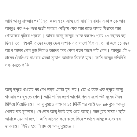
আমি আব্বু যাওয়ার পর চিন্তা করলাম যে আম্মু তো সারাদিন বাসায় একা থাকে আর
আব্বুও গত ৭-৮ বছর ধরেই সকালে বেড়িয়ে যেত আর রাতে বাসায় ফিরতো আর
খেয়েদেয়ে ঘুমিয়ে পড়তো। আবার আব্বু আম্মুর থেকে বয়সেও প্রায় ১৭ বছরের বড়
ছিল। তো নিশ্চয়ই তাদের মধ্যে সেক্স সম্পর্ক এত ভালো ছিল না, তা না হলে ১১ বছর
আগে আমার বোন জন্ম নিলেও তারপর আর কোন বাচ্চা আসে নাই কেন। আব্বুর এই ৬
মাসের ট্রেনিংয়ে যাওয়ার একটা সুযোগ আমাকে নিতেই হবে। আমি আম্মুর গতিবিধি
লক্ষ করতে থাকি।
আম্মু দুপুরে খাওয়ার পর বেশ লম্বা একটা ঘুম দেয়। তো এ রকম এক দুপুরে আম্মু
খাওয়ার পর ঘুমাতে গেল। আমি পানির জগে আগেই প্লান মতো ৩টা ঘুমের ঔষধ
মিশিয়ে দিয়েছিলাম। আম্মু ঘুমাতে যাওয়ার ১৫ মিনিট পর আমি দুরু দুরু বুকে আম্মুর
শোবার ঘরে ঢুকলাম। দেখলাম আম্মু উলট হয়ে শুয়ে আছে। তানপুরার মতো পাছাটা
আমাকে যেন ডাকছে। আমি আস্তে করে কাছে গিয়ে প্রথমে আম্মুকে ২-৩ বার
ডাকলাম। শিউর হয়ে নিলাম যে আম্মু ঘুমাচ্ছে।