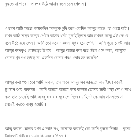
বুঝতে না পারে। তারপর উঠে আমার রুমে চলে গেলাম।
এভাবে আমি আরো কয়েকদিন আম্মুকে চুদি তবে একদিন আম্মুর কাছে ধরা খেয়ে যাই।
তখন আমি মাত্র আম্মুর পোঁদে আমার ধনটা ঢুকাইছিলাম আর তখনই আম্মু এই কে রে
বলে উঠে বসে গেল। আমি তো ভয়ে একদম স্থির হয়ে গেছি। আমি পুরো নেংটা আর
আম্মুর কাপড়ও কোমড়ের উপরে। আম্মুর আমার কান ধরে টেনে এনে বলল, আম্মুকে
চোদার খুব শখ হইছে না, এতদিন চোদার পরও তোর মন ভরেনি?
আম্মুর কথা শুনে তো আমি অবাক, তার মানে আম্মুর সব জানতো আর ইচ্ছা করেই
চুপচাপ শুয়ে থাকতো। আমি আমতা আমতা করে বললাম তোমার ভারী পাছা দেখে দেখে
কত হাত মেরেছি তাই আব্বু যাওয়ার সুযোগে নিজের চাহিদাটাকে আর সামলাতে না
পেরেই করতে বাধ্য হয়েছি।
আম্মু বললো চোদার যখন এতোই সখ, আমাকে বললেই তো আমি চুদতে দিলাম। ঘুমের
ট্যাবলেট খাইয়ে চোদার কি দরকার ছিলো।