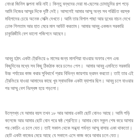
নোংরা জিনিস কল্পনা করি নাই। কিন্তু বন্ধদের দেয়া মা-ছেলের চোদাচুদির গল্প পড়ে
আমি নিজের আম্মুর দিকে দৃষ্টি দেই। আসলেই আমার আম্মু অন্য সব পরিচিত বয়স্ক
মহিলাদের চেয়ে অনেক সেক্সি দেখতে। আমি তার বিশাল পাছা আর দুধের নাচন দেখে
ঢোক গিলতাম আর হাত মেরে মাল আউট করতাম। আমার আব্বু একজন সরকারি
চাকুরিজীবি বেশ ভালো পজিশনে আছেন।
আব্বু হঠাৎ একটা ট্রেনিংয়ে ৬ মাসের জন্য মালশিয়া যাওয়ার অফার পেল এবং
কিছুদিনের মধ্যে সব কিছু ঠিকঠাক করে চলেও গেল। আমার আব্বু এমনিতে সরকারি
উচ্চ পর্যায়ের কাজ করার সুবিধার্থে প্রায় বিভিন্ন জায়গায় ভ্রমন করতো। তাই তার এই
ট্রেনিংয়ে যাওয়া আমাদের কাছে খুব স্বাভাবিক একটা ব্যাপার ছিল। আব্বু চলে যাওয়ার
পর আম্মু বেশ নিঃস্বঙ্গ হয়ে পড়লো।
উল্লেখ্য যে আমার বয়স তখন ১৮ আর আমার একটা ছোট বোনও আছে। আমি পড়ি
কলেজে আর আমার ছোট বোন পরে ষষ্ঠ শ্রেণিতে। আমার বোন স্কুল শেষ করে আসার
পর কোচিং এ চলে যেত। তাই সকাল থেকে সন্ধ্যা পর্যন্ত আম্মু বাসায় একা থাকতো।
ছোট একটা কাজের মেয়ে আছে যে সকালে এসে কাজ করে আবার চলে যেত।