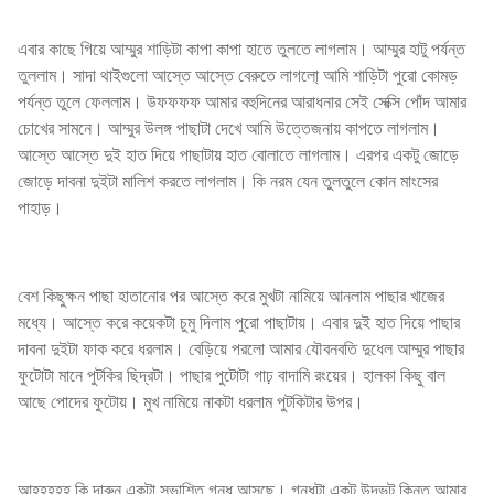
এবার কাছে গিয়ে আম্মুর শাড়িটা কাপা কাপা হাতে তুলতে লাগলাম। আম্মুর হাটু পর্যন্ত
তুললাম। সাদা থাইগুলো আস্তে আস্তে বেরুতে লাগলো্ আমি শাড়িটা পুরো কোমড়
পর্যন্ত তুলে ফেললাম। উফফফফ আমার বহুদিনের আরাধনার সেই সেক্সি পোঁদ আমার
চোখের সামনে। আম্মুর উলঙ্গ পাছাটা দেখে আমি উত্তেজনায় কাপতে লাগলাম।
আস্তে আস্তে দুই হাত দিয়ে পাছাটায় হাত বোলাতে লাগলাম। এরপর একটু জোড়ে
জোড়ে দাবনা দুইটা মালিশ করতে লাগলাম। কি নরম যেন তুলতুলে কোন মাংসের
পাহাড়।
বেশ কিছুক্ষন পাছা হাতানোর পর আস্তে করে মুখটা নামিয়ে আনলাম পাছার খাজের
মধ্যে। আস্তে করে কয়েকটা চুমু দিলাম পুরো পাছাটায়। এবার দুই হাত দিয়ে পাছার
দাবনা দুইটা ফাক করে ধরলাম। বেড়িয়ে পরলো আমার যৌবনবতি দুধেল আম্মুর পাছার
ফুটোটা মানে পুটকির ছিদ্রটা। পাছার পুটোটা গাঢ় বাদামি রংয়ের। হালকা কিছু বাল
আছে পোদের ফুটোয়। মুখ নামিয়ে নাকটা ধরলাম পুটকিটার উপর।
আহহহহহ কি দারুন একটা সুভাশিত গন্ধ আসছে। গন্ধটা একটু উদ্ভট কিন্তু আমার