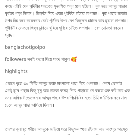
কাছে এটাই যেন পৃথিবীর সবচেয়ে সুভাশিত গন্ধ মনে হচ্ছিল। বুক ভরে আম্মুর পাছার
ফুটোর গন্ধ নিলাম। জিহ্বটা দিয়ে এবার পুটকিটা চাটতে লাগলাম। পুরা পাছার ভাজটা
উপর নিচ করে কয়েকবার চেটে পুটকির উপর বেশ কিছুক্ষন চাটতে আর চুষতে লাগলাম।
পুটকিটার ভেতরে জিহ্ব ঢুকিয়ে ঘুরিয়ে ঘুরিয়ে চাটতে লাগলাম। বেশ নোনতা রকমের
স্বাদ।
banglachotigolpo
followers সবাই ফলো দিয়ে সাথে থাকুন 🥰
highlights
এভাবে পুরো ৩০ মিনিট আম্মুর ভরাট মাংসালো পাছা নিয়ে খেললাম। শেষে ভোদাটা
একটু চুষে পাছায় কিছু চুমু আর হালকা কামড় দিয়ে পাছাতে ধন ঘষতে শুরু করি আর এক
সময় অধিক উত্তেজনায় আম্মুর পাছার উপর পিচকিরির মতো চিড়িক চিড়িক করে মাল
ঢেলে আম্মুর পাছা ভাসিয়ে দিলাম।
তারপর ক্লান্ত শরীরে আম্মুকে জড়িয়ে ধরে কিছুক্ষন শুয়ে রইলাম আর আস্তে আস্তে