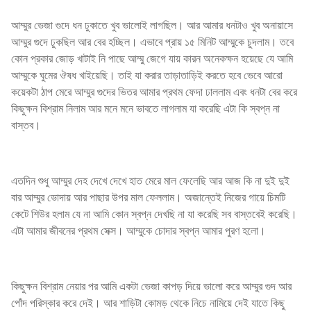
আম্মুর ভেজা গুদে ধন ঢুকাতে খুব ভালোই লাগছিল। আর আমার ধনটাও খুব অনায়াসে
আম্মুর গুদে ঢুকছিল আর বের হচ্ছিল। এভাবে প্রায় ১৫ মিনিট আম্মুকে চুদলাম। তবে
কোন প্রকার জোড় খাটাই নি পাছে আম্মু জেগে যায় কারন অনেকক্ষন হয়েছে যে আমি
আম্মুকে ঘুমের ঔষধ খাইয়েছি। তাই যা করার তাড়াতাড়িই করতে হবে ভেবে আরো
কয়েকটা ঠাপ মেরে আম্মুর গুদের ভিতর আমার প্রথম ফেদা ঢাললাম এবং ধনটা বের করে
কিছুক্ষন বিশ্রাম নিলাম আর মনে মনে ভাবতে লাগলাম যা করেছি এটা কি স্বপ্ন না
বাস্তব।
এতদিন শুধু আম্মুর দেহ দেখে দেখে হাত মেরে মাল ফেলেছি আর আজ কি না দুই দুই
বার আম্মুর ভোদায় আর পাছার উপর মাল ফেললাম। অজান্তেই নিজের গায়ে চিমটি
কেটে শিউর হলাম যে না আমি কোন স্বপ্ন দেখছি না যা করেছি সব বাস্তবেই করেছি।
এটা আমার জীবনের প্রথম সেক্স। আম্মুকে চোদার স্বপ্ন আমার পুরণ হলো।
কিছুক্ষন বিশ্রাম নেয়ার পর আমি একটা ভেজা কাপড় দিয়ে ভালো করে আম্মুর গুদ আর
পোঁদ পরিস্কার করে দেই। আর শাড়িটা কোমড় থেকে নিচে নামিয়ে দেই যাতে কিছু