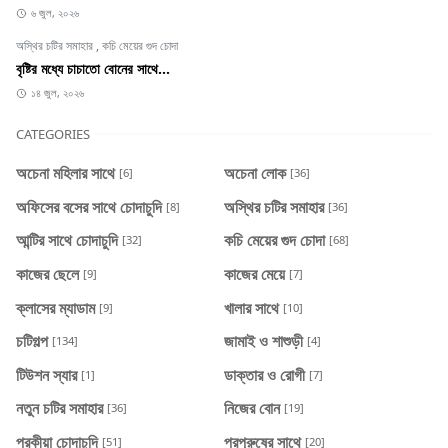
৬ জুল, ২০২৬
অস্থির চটির সমাহার
,
কচি মেয়ের গুদ চোদা
বৃষ্টির মধ্যে চাচাতো বোনের সাথে...
১৪ জুল, ২০২৬
CATEGORIES
অচেনা মহিলার সাথে
অচেনা লোক
[6]
[36]
অফিসের বসের সাথে চোদাচুদি
অস্থির চটির সমাহার
[8]
[36]
আন্টির সাথে চোদাচুদি
কচি মেয়ের গুদ চোদা
[32]
[68]
কাজের ছেলে
কাজের মেয়ে
[9]
[7]
ক্লাসের ম্যাডাম
খালার সাথে
[9]
[10]
চটিগল্প
জামাই ও শাশুড়ী
[134]
[4]
টিউশন স্যার
ডাক্তার ও রোগী
[1]
[7]
নতুন চটির সমাহার
নিজের বোন
[36]
[19]
পরকীয়া চোদাচুদি
পরপুরুষের সাথে
[51]
[20]