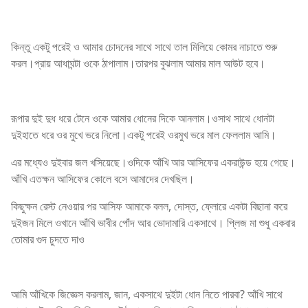
কিন্তু একটু পরেই ও আমার চোদনের সাথে সাথে তাল মিলিয়ে কোমর নাচাতে শুরু
করল।প্রায় আধাঘন্টা ওকে ঠাপালাম।তারপর বুঝলাম আমার মাল আউট হবে।
রূপার দুই দুধ ধরে টেনে ওকে আমার ধোনের দিকে আনলাম।ওসাথ সাথে ধোনটা
দুইহাতে ধরে ওর মুখে ভরে নিলো।একটু পরেই ওরমুখ ভরে মাল ফেললাম আমি।
এর মধ্যেও দুইবার জল খসিয়েছে।ওদিকে আঁখি আর আসিফের একরাউন্ড হয়ে গেছে।
আঁখি এতক্ষন আসিফের কোলে বসে আমাদের দেখছিল।
কিছুক্ষন রেস্ট নেওয়ার পর আসিফ আমাকে বলল, দোস্ত, ফ্লোরে একটা বিছানা করে
দুইজন মিলে ওখানে আঁখি ভাবীর পোঁদ আর ভোদামারি একসাথে। প্লিজ মা শুধু একবার
তোমার গুদ চুদতে দাও
আমি আঁখিকে জিজ্ঞেস করলাম, জান, একসাথে দুইটা ধোন নিতে পারবা? আঁখি সাথে