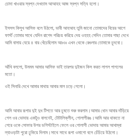
চোদা খাওয়ার স্বপ্ন দেখতাম আআহহ আজ স্বপ্ন সত্যি হলো।
ইসসস কিসুখ আসিফ বলে উঠলো, ভাবী আহআহ তুমি জানো তোমাদের বিয়ের আগে
ফার্স্ট তোমার সাথে যেদিন রাশেদ পরিচয় করিয়ে দেয় ওহহহ সেদিন তোমার পাছা দেখে
আমি বাসায় যেয়ে ৪ বার খেঁচেছিলাম আঃওঃ এখন থেকে রেগুলার তোমাকে চুদবো।
আঁখি বললো, উমমম আমার আসিফ ভাই তারপর দুইজন কিস করত লাগল পাগলের
মতো।
ওই সিনারি দেখে আমার মাথায় আবার মাল চড়ে গেলো।
আমি আবার রূপার দুই দুধ টিপতে আর চুষতে শুরু করলাম।আমার ধোন আবার দাঁড়িয়ে
গেল ওর ভোদায় একটুও বালনেই, টোটালিক্লীন, গোলাপীরঙ।আমি আর থাকতে না
পেরে ওকে সোফার উপর ডগিস্টাইলে ফেলে ওর গোলাপী ভোদায় আমার আখাম্বা
ল্যাওড়াটা পুরো ঢুকিয়ে দিলাম।সাথে সাথে রূপা ওমাগো বলে চেঁচিয়ে উঠলো।