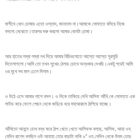
মাগীযে ধোন চোষায় এতো ওস্তাদ, জানতাম না।আমাকে সোফাতে বসিয়ে নিজে
বসলো মেঝেতে।তারপর শুরু করলো আমার ধোনটা চোষা।
আর হাতের লম্বা লম্বা নখ দিয়ে আমার বিচিগুলোতে আস্তে আস্তে সুরসুরি
দিতেলাগলো।আমি তো তখন সুখের ঠেলায় চোখে অন্ধকার দেখছি।একটু পরেই আমি
ওর মুখে সব মাল ঢেলে দিলাম।
ও উঠে এসে আমার পাশে বসল। ও দিকে তাকিয়ে দেখি আসিফ আঁখি কে সোফাতে এক
সাইড করে ফেলে পেছন থেকে জড়িয়ে ধরে মহাআরামে ঠাপিয়ে যাচ্ছে।
আঁখিতো আনন্দে চোখ বন্ধ করে ঠাপ খেতে খেতে আসিফক বলছে, আসিফ, আহা ওহ
যেদিন রাশেদ বলছিল ওউ আহাহা তোর বাড়াটা নাকি ৯” ওহ সেদিন থেকে উমম তোর