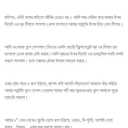
মাইগড, একি! রূপার মাইতো আঁখির চেয়েও বড়। আমি আর দেরিনা করে জামার উপর
দিয়েই ওর দুধ টিপতে লাগলাম।রুপা ততক্ষনে আমার প্যান্টের উপর দিয়ে ধোন টিপছে।
আমি ওর জামা খুলে ফেললাম।ভিতরে একটা ছোট্টো ট্রান্সপেরেন্ট ব্রা ওর বিশাল দুধ
গুলোকে ঢেকে রাখার চেষ্টা করছে।আমি ব্রায়ের উপর দিয়েই ওর দুধদুটোক দলাই মলাই
করতে লাগলাম। রূপা সেক্সের ঠেলায় উমমম আহহহ করছে।
এবার হঠাৎ করে ও বলে উঠলো, রাশেদ ভাই আপনি দাঁড়ানতো! আমাকে দাঁড় করিয়ে
আমার প্যান্টটা খুলে ফেলল।তারপর আমার শার্ট আর আন্ডারওয়ার খুলে আমাকে পুরো
ন্যাংটো করলো।
আমার ৮” ধোন দেখেও মুচকি হেসে বলে উঠলো, ওয়াও, কি সুইট, আগাটা গ্লো
করছে…উমমম… এবার শুরু করলো আসল খেলা।