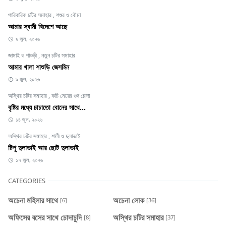
পারিবারিক চটির সমাহার
,
শশুর ও বৌমা
আমার স্বামী বিদেশে আছে
৯ জুল, ২০২৬
জামাই ও শাশুড়ী
,
নতুন চটির সমাহার
আমার খালা শাশুড়ি জেসমিন
৯ জুল, ২০২৬
অস্থির চটির সমাহার
,
কচি মেয়ের গুদ চোদা
বৃষ্টির মধ্যে চাচাতো বোনের সাথে...
১৪ জুল, ২০২৬
অস্থির চটির সমাহার
,
শালী ও দুলাভাই
টিপু দুলাভাই আর ছোট দুলাভাই
১৭ জুল, ২০২৬
CATEGORIES
অচেনা মহিলার সাথে
অচেনা লোক
[6]
[36]
অফিসের বসের সাথে চোদাচুদি
অস্থির চটির সমাহার
[8]
[37]