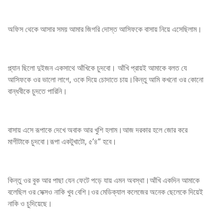
অফিস থেকে আসার সময় আমার জিগরি দোস্ত আসিফকে বাসায় নিয়ে এসেছিলাম।
প্ল্যান ছিলো দুইজন একসাথে আঁখিকে চুদবো। আঁখি প্রায়ই আমাকে বলত যে
আসিফকে ওর ভালো লাগে, ওকে দিয়ে চোদাতে চায়।কিন্তু আমি কখনো ওর কোনো
বান্ধবীকে চুদতে পারিনি।
বাসায় এসে রূপাকে দেখে অবাক আর খুশি হলাম।আজ দরকার হলে জোর করে
মাগীটাকে চুদবো।রূপা একটুখাটো, ৫’৪” হবে।
কিন্তু ওর বুক আর পাছা যেন ফেটে পড়ে যায় এমন অবস্থা।আঁখি একদিন আমাকে
বলেছিল ওর সেক্সও নাকি খুব বেশি।ওর মেডিক্যাল কলেজের অনেক ছেলেকে দিয়েই
নাকি ও চুদিয়েছে।