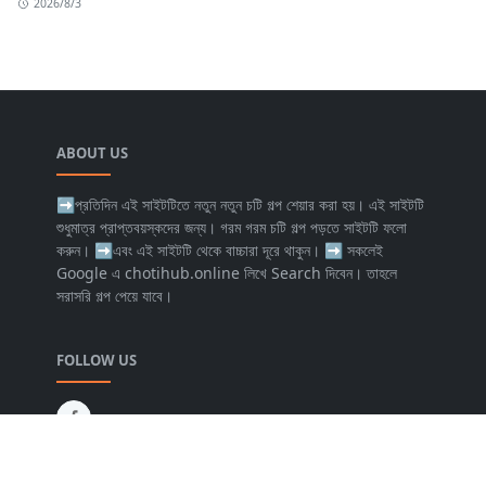
2026/8/3
ABOUT US
➡প্রতিদিন এই সাইটটিতে নতুন নতুন চটি গল্প শেয়ার করা হয়। এই সাইটটি
শুধুমাত্র প্রাপ্তবয়স্কদের জন্য। গরম গরম চটি গল্প পড়তে সাইটটি ফলো
করুন। ➡এবং এই সাইটটি থেকে বাচ্চারা দূরে থাকুন। ➡️ সকলেই
Google এ chotihub.online লিখে Search দিবেন। তাহলে
সরাসরি গল্প পেয়ে যাবে।
FOLLOW US