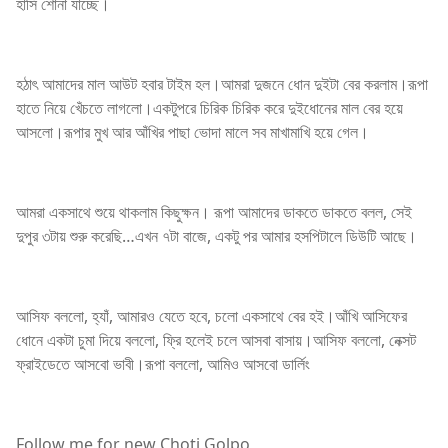
হাসি শোনা যাচ্ছে।
হঠাৎ আমাদের মাল আউট হবার টাইম হল।আমরা দুজনে ধোন দুইটা বের করলাম।রূপা
হাতে নিয়ে খেঁচতে লাগলো।একটুপরে চিরিক চিরিক করে দুইধোনের মাল বের হয়ে
আসলো।রূপার মুখ আর আঁখির পাছা ভোদা মালে সব মাখামাখি হয়ে গেল।
আমরা একসাথে শুয়ে থাকলাম কিছুক্ষন। রূপা আমাদের ডাকতে ডাকতে বলল, সেই
দুপুর ৩টায় শুরু করেছি…এখন ৭টা বাজে, একটু পর আমার হসপিটালে ডিউটি আছে।
আসিফ বললো, হ্যাঁ, আমারও যেতে হবে, চলো একসাথে বের হই।আঁখি আসিফের
ধোনে একটা চুমা দিয়ে বললো, ফ্রি হলেই চলে আসবা বাসায়।আসিফ বললো, নেক্সট
ফ্রাইডেতে আসবো ভাবী।রূপা বললো, আমিও আসবো ডার্লিং
Follow me for new Choti Golpo