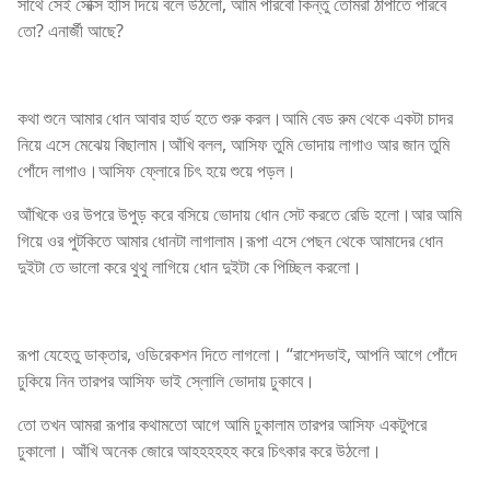
সাথে সেই সেক্সি হাসি দিয়ে বলে উঠলো, আমি পারবো কিন্তু তোমরা ঠাপাতে পারবে
তো? এনার্জী আছে?
কথা শুনে আমার ধোন আবার হার্ড হতে শুরু করল।আমি বেড রুম থেকে একটা চাদর
নিয়ে এসে মেঝেয় বিছালাম।আঁখি বলল, আসিফ তুমি ভোদায় লাগাও আর জান তুমি
পোঁদে লাগাও।আসিফ ফ্লোরে চিৎ হয়ে শুয়ে পড়ল।
আঁখিকে ওর উপরে উপুড় করে বসিয়ে ভোদায় ধোন সেট করতে রেডি হলো।আর আমি
গিয়ে ওর পুটকিতে আমার ধোনটা লাগালাম।রূপা এসে পেছন থেকে আমাদের ধোন
দুইটা তে ভালো করে থুথু লাগিয়ে ধোন দুইটা কে পিচ্ছিল করলো।
রূপা যেহেতু ডাক্তার, ওডিরেকশন দিতে লাগলো। “রাশেদভাই, আপনি আগে পোঁদে
ঢুকিয়ে নিন তারপর আসিফ ভাই স্লোলি ভোদায় ঢুকাবে।
তো তখন আমরা রূপার কথামতো আগে আমি ঢুকালাম তারপর আসিফ একটুপরে
ঢুকালো। আঁখি অনেক জোরে আহহহহহহ করে চিৎকার করে উঠলো।