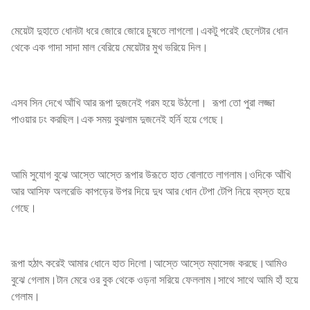
মেয়েটা দুহাতে ধোনটা ধরে জোরে জোরে চুষতে লাগলো।একটু পরেই ছেলেটার ধোন
থেকে এক গাদা সাদা মাল বেরিয়ে মেয়েটার মুখ ভরিয়ে দিল।
এসব সিন দেখে আঁখি আর রূপা দুজনেই গরম হয়ে উঠলো। রূপা তো পুরা লজ্জা
পাওয়ার ঢং করছিল।এক সময় বুঝলাম দুজনেই হর্নি হয়ে গেছে।
আমি সুযোগ বুঝে আস্তে আস্তে রূপার উরূতে হাত বোলাতে লাগলাম।ওদিকে আঁখি
আর আসিফ অলরেডি কাপড়ের উপর দিয়ে দুধ আর ধোন টেপা টেপি নিয়ে ব্যস্ত হয়ে
গেছে।
রূপা হঠাৎ করেই আমার ধোনে হাত দিলো।আস্তে আস্তে ম্যাসেজ করছে।আমিও
বুঝে গেলাম।টান মেরে ওর বুক থেকে ওড়না সরিয়ে ফেললাম।সাথে সাথে আমি হাঁ হয়ে
গেলাম।