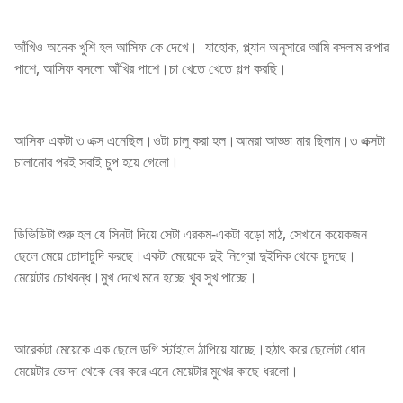
আঁখিও অনেক খুশি হল আসিফ কে দেখে। যাহোক, প্ল্যান অনুসারে আমি বসলাম রূপার
পাশে, আসিফ বসলো আঁখির পাশে।চা খেতে খেতে গল্প করছি।
আসিফ একটা ৩ এক্স এনেছিল।ওটা চালু করা হল।আমরা আড্ডা মার ছিলাম।৩ এক্সটা
চালানোর পরই সবাই চুপ হয়ে গেলো।
ডিভিডিটা শুরু হল যে সিনটা দিয়ে সেটা এরকম-একটা বড়ো মাঠ, সেখানে কয়েকজন
ছেলে মেয়ে চোদাচুদি করছে।একটা মেয়েকে দুই নিগ্রো দুইদিক থেকে চুদছে।
মেয়েটার চোখবন্ধ।মুখ দেখে মনে হচ্ছে খুব সুখ পাচ্ছে।
আরেকটা মেয়েকে এক ছেলে ডগি স্টাইলে ঠাপিয়ে যাচ্ছে।হঠাৎ করে ছেলেটা ধোন
মেয়েটার ভোদা থেকে বের করে এনে মেয়েটার মুখের কাছে ধরলো।