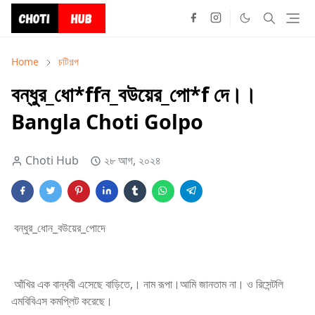
Home
চটিগল্প
বন্ধুর_ধো*ffন_বউয়ের_পো*f দে।।
Bangla Choti Golpo
Choti Hub
২৮ আগ, ২০২৪
বন্ধুর_ধোন_বউয়ের_পোদে
আঁখির এক বান্ধবী এসেছে বাড়িতে,। নাম রূপা।আমি জানতাম না। ও রিসেন্টলি
এমবিবিএস কমপ্লিট করেছে।