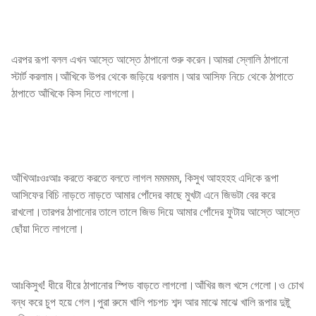
এরপর রূপা বলল এখন আস্তে আস্তে ঠাপানো শুরু করেন।আমরা স্লোলি ঠাপানো
স্টার্ট করলাম।আঁখিকে উপর থেকে জড়িয়ে ধরলাম।আর আসিফ নিচে থেকে ঠাপাতে
ঠাপাতে আঁখিকে কিস দিতে লাগলো।
আঁখিআঃওঃআঃ করতে করতে বলতে লাগল মমমমম, কিসুখ আহহহহ এদিকে রূপা
আসিফের বিচি নাড়তে নাড়তে আমার পোঁদের কাছে মুখটা এনে জিভটা বের করে
রাখলো।তারপর ঠাপানোর তালে তালে জিভ দিয়ে আমার পোঁদের ফুটায় আস্তে আস্তে
ছোঁয়া দিতে লাগলো।
আঃকিসুখ! ধীরে ধীরে ঠাপানোর স্পিড বাড়তে লাগলো।আঁখির জল খসে গেলো।ও চোখ
বন্ধ করে চুপ হয়ে গেল।পুরা রুমে খালি পচপচ শব্দ আর মাঝে মাঝে খালি রূপার দুষ্টু