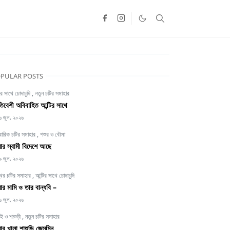
PULAR POSTS
ির সাথে চোদাচুদি
,
নতুন চটির সমাহার
তিবেশী অবিবাহিত আন্টির সাথে
৬ জুল, ২০২৬
বারিক চটির সমাহার
,
শশুর ও বৌমা
র স্বামী বিদেশে আছে
৯ জুল, ২০২৬
থির চটির সমাহার
,
আন্টির সাথে চোদাচুদি
র মামি ও তার বান্ধবি –
৬ জুল, ২০২৬
াই ও শাশুড়ী
,
নতুন চটির সমাহার
র খালা শাশুড়ি জেসমিন