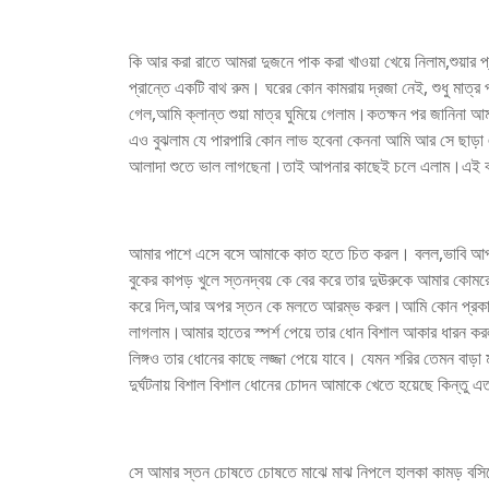
কি আর করা রাতে আমরা দুজনে পাক করা খাওয়া খেয়ে নিলাম,শুয়ার প্রস্ত
প্রান্তে একটি বাথ রুম। ঘরের কোন কামরায় দ্রজা নেই, শুধু মাত্র
গেল,আমি ক্লান্ত শুয়া মাত্র ঘুমিয়ে গেলাম।কতক্ষন পর জানিনা 
এও বুঝলাম যে পারপারি কোন লাভ হবেনা কেননা আমি আর সে ছা
আলাদা শুতে ভাল লাগছেনা।তাই আপনার কাছেই চলে এলাম।এই 
আমার পাশে এসে বসে আমাকে কাত হতে চিত করল। বলল,ভাবি আপনার
বুকের কাপড় খুলে স্তনদ্বয় কে বের করে তার দুঊরুকে আমার কোমরে
করে দিল,আর অপর স্তন কে মলতে আরম্ভ করল।আমি কোন প্রকার ব
লাগলাম।আমার হাতের স্পর্শ পেয়ে তার ধোন বিশাল আকার ধারন
লিঙ্গও তার ধোনের কাছে লজ্জা পেয়ে যাবে। যেমন শরির তেমন বাড়
দুর্ঘটনায় বিশাল বিশাল ধোনের চোদন আমাকে খেতে হয়েছে কিন্তু
সে আমার স্তন চোষতে চোষতে মাঝে মাঝ নিপলে হালকা কামড় বসিয়