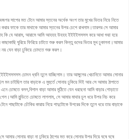
ে অজগর সাপের মত টেনে আমার স্তনের অর্ধেক অংশ তার মুখের ভিতর নিয়ে নিতে
 করার ফাকে তার মাথাকে আমার স্তনের উপর চেপে রাখলাম।তারপর সে আমার
করল আহ কি যে আরাম, আরামে আমি আহহহ উহহহ ইইইইসসসস করে আধা শুয়া হয়ে
ছাকাছি ঘুরিয়ে ফিরিয়ে চাটতে শুরু করল কিন্তু গুদের ভিতর মুখ ঢুকালনা।আমার
 নয় যেন বাড়া ঢুকিয়ে চোদতে শুরু করল।
সসসসস চোদন ধ্বনি তুলে যাচ্ছিলাম। তার আঙ্গুলের খেচানিতে আমার সোনার
 চাইছিল তার বাড়াকে এ মুহুর্তে সোনায় ঢুকিয়ে দিই আর সে আমায় ঠাপাতে
ে এনে চোষতে বলল,বিশাল বাড়া আমার মুঠিতে যেন ধরছেনা আমি বাড়ার গোড়াতে
য়ে গেল।আমি মুন্ডিতে চোষতে লাগলাম, সে আমার মাথার চুল ধরে উপর নিচ করে
নে পাছাটাকে চৌকির কারায় নিয়ে পাদুটোকে উপরের দিকে তুলে ধরে তার বাড়াকে
 সে আমার সোনায় বাড়া না ঢুকিয়ে ঠাপের মত করে সোনার উপর দিয়ে ঘষে ঘষে