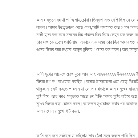
আমার স্তনে ব্যাথা পাচ্ছিলাম,চোষার তিব্রতা এত বেশি ছিল যে স
লাগল।আমার উত্তেজনা বেড়ে গেল,আমি বামহাতে তার ধোনে আদর
নাভী হতে শুরু করে স্তনের নিচ পর্যন্ত জিব দিয়ে লেহন শুরু 
তার মাথাকে চেপে ধরছিলাম।এভাবে এক সময় তার জিব আমার গুদের কা
গুদের ভিতর তার মধ্যমা আঙ্গুল ঢুকিয়ে খেচতে শুরু করল।আহ আঙ্গুল
আমি সুখের আবেশে চোখ বুঝে আহ আহ আহহহহহহহ উহহহহহহহ ইইইই
ভিতর চপ চপ আওয়াজ করছিল।আমার উত্তেজনা এত বেড়ে গিয়েছিল মন
থাকুক,না সেটা করতে পারলাম না সে তার বাড়াকে আমার মুখের সামন
মুঠি দিয়ে ধরার পরও সম্ভবত আরো ছয় ইঞ্চি আমার মুঠির বাইরে র
মুখের ভিতর বাড়া চোদন করল।অনেক্ষন মুখচোদন করার পর আমাকে টে
আমার সোনার মুখে ফিট করল,
আমি মনে মনে স্রষ্টাকে ডাকছিলাম তার ঠেলা সহ্য করতে পারি কিনা,