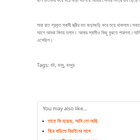
বলে চিতকার করে উঠে বাড়া কাপিয়ে আমার সোনার ভিত্র বীর্য ছেড়ে
সারা রাত প্রকৃত স্বামী স্ত্রীর মত জড়াজড়ি করে শুয়ে থাকলাম।স
আগে আমরা বিদায় হলাম। আমার স্বামীও কিছু বুঝতে পারলনা।আমি
এসেছিল।
Tags: বউ, বন্ধু, বন্ধুর
You may also like...
তাতে কি হয়েছে, আমি তো আছি
বিয়ে বাড়িতে বিয়াইনের সাথে