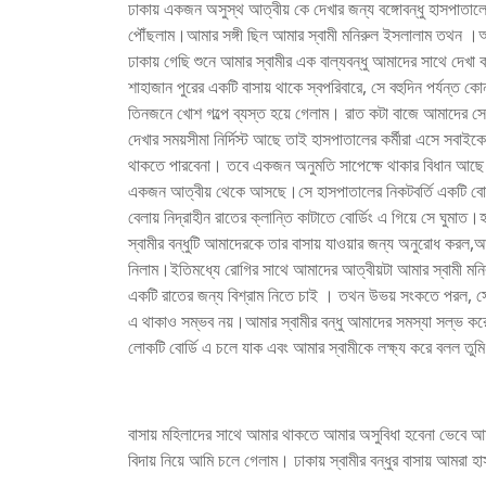
ঢাকায় একজন অসুস্থ আত্বীয় কে দেখার জন্য বঙ্গোবন্ধু হাসপাতালে 
পৌঁছলাম।আমার সঙ্গী ছিল আমার স্বামী মনিরুল ইসলালাম তথন ।আ
ঢাকায় গেছি শুনে আমার স্বামীর এক বাল্যবন্ধু আমাদের সাথে দেখা 
শাহাজান পুরের একটি বাসায় থাকে স্বপরিবারে, সে বহুদিন পর্যন্
তিনজনে খোশ গল্পে ব্যস্ত হয়ে গেলাম। রাত কটা বাজে আমাদের স
দেখার সময়সীমা নির্দিস্ট আছে তাই হাসপাতালের কর্মীরা এসে সবাই
থাকতে পারবেনা। তবে একজন অনুমতি সাপেক্ষে থাকার বিধান আছে স
একজন আত্বীয় থেকে আসছে।সে হাসপাতালের নিকটবর্তি একটি বোর্ডি
বেলায় নিদ্রাহীন রাতের ক্লান্তি কাটাতে বোর্ডিং এ গিয়ে সে ঘুমাত।
স্বামীর বন্ধুটি আমাদেরকে তার বাসায় যাওয়ার জন্য অনুরোধ করল,আ
নিলাম।ইতিমধ্যে রোগির সাথে আমাদের আত্বীয়টা আমার স্বামী মন
একটি রাতের জন্য বিশ্রাম নিতে চাই । তথন উভয় সংকতে পরল, সে 
এ থাকাও সম্ভব নয়।আমার স্বামীর বন্ধু আমাদের সমস্যা সল্ভ কর
লোকটি বোর্ডি এ চলে যাক এবং আমার স্বামীকে লক্ষ্য করে বলল ত
বাসায় মহিলাদের সাথে আমার থাকতে আমার অসুবিধা হবেনা ভেবে আম
বিদায় নিয়ে আমি চলে গেলাম। ঢাকায় স্বামীর বন্ধুর বাসায় আমরা