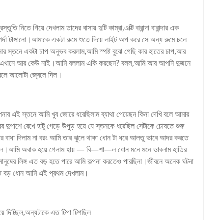
ুতি নিতে গিয়ে দেখলাম তাদের বাসায় দুটি কাম্রা,এক্টি বারান্দা বারান্দার এক
 পর্দা টাঙ্গানো।আমাকে একটা রুমে শুতে দিয়ে লাইট অপ করে সে অন্য রুমে চলে
আমার স্তনে একটা চাপ অনুভব করলাম,আমি স্পষ্ট বুঝে গেছি কার হাতের চাপ,আর
ড়া এখানে আর কেউ নাই।আমি বললাম একি করছেন? বলল,আমি আর আপনি দুজনে
বলে আলোটা জ্বেলে দিল।
 এই স্তনে আমি খুব জোরে ধরেছিলাম ব্যাথা পেয়েছন কিনা দেখি বলে আমার
র দুপাশে রেখে হাটু গেড়ে উপুড় হয়ে যে স্তনকে ধরেছিল সেটাকে চোষতে শুরু
াধা দিলাম না বরং আমি তার ঝুলে থাকা ধোন টা ধরে আলতু ভাবে আদর করতে
 করল।আমি অবাক হয়ে গেলাম হায় — বি—শা—ল ধোন মনে মনে ভাবলাম হাতির
া মানুষের লিঙ্গ এত বড় হতে পারে আমি কল্পনা করতেও পারছিনা।জীবনে অনেক ঘটনা
 এত বড় ধোন আমি এই প্রথম দেখলাম।
ে দিচ্ছিল,অন্যটাকে এত টিপা টিপছিল