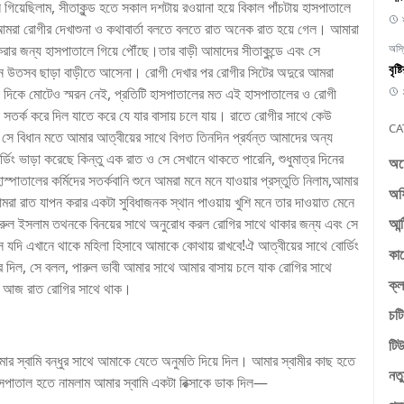
গিয়েছিলাম, সীতাকুন্ড হতে সকাল দশটায় রওয়ানা হয়ে বিকাল পাঁচটায় হাসপাতালে
মরা রোগীর দেখাশুনা ও কথাবার্তা বলতে বলতে রাত অনেক রাত হয়ে গেল। আমারা
করার জন্য হাসপাতালে গিয়ে পৌঁছে।তার বাড়ী আমাদের সীতাকুন্ডে এবং সে
অস্
বৃষ
ত কোন উতসব ছাড়া বাড়ীতে আসেনা। রোগী দেখার পর রোগীর সিটের অদুরে আমরা
ে দিকে মোটেও স্মরন নেই, প্রতিটি হাসপাতালের মত এই হাসপাতালের ও রোগী
কে সতর্ক করে দিল যাতে করে যে যার বাসায় চলে যায়। রাতে রোগীর সাথে কেউ
CA
ে বিধান মতে আমার আত্বীয়ের সাথে বিগত তিনদিন প্রর্যন্ত আমাদের অন্য
ং ভাড়া করেছে কিন্তু এক রাত ও সে সেখানে থাকতে পারেনি, শুধুমাত্র দিনের
অচ
হাস্পাতালের কর্মিদের সতর্কবানি শুনে আমরা মনে মনে যাওয়ার প্রস্তুতি নিলাম,আমার
অফ
মরা রাত যাপন করার একটা সুবিধাজনক স্থান পাওয়ায় খুশি মনে তার দাওয়াত মেনে
আন্
িরুল ইসলাম তথনকে বিনয়ের সাথে অনুরোধ করল রোগির সাথে থাকার জন্য এবং সে
যদি এখানে থাকে মহিলা হিসাবে আমাকে কোথায় রাখবে!ঐ আত্বীয়ের সাথে বোর্ডিং
কা
ে দিল, সে বলল, পারুল ভাবী আমার সাথে আমার বাসায় চলে যাক রোগির সাথে
ক্ল
ুমি আজ রাত রোগির সাথে থাক।
চটি
টিউ
ার স্বামি বন্ধুর সাথে আমাকে যেতে অনুমতি দিয়ে দিল। আমার স্বামীর কাছ হতে
নতু
 হাসপাতাল হতে নামলাম আমার স্বামি একটা রিক্সাকে ডাক দিল—