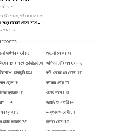
৯ জুল, ২০২৬
থির চটির সমাহার
,
কচি মেয়ের গুদ চোদা
্টির মধ্যে চাচাতো বোনের সাথে...
১৪ জুল, ২০২৬
TEGORIES
েনা মহিলার সাথে
অচেনা লোক
[6]
[36]
িসের বসের সাথে চোদাচুদি
অস্থির চটির সমাহার
[8]
[36]
টির সাথে চোদাচুদি
কচি মেয়ের গুদ চোদা
[32]
[68]
জের ছেলে
কাজের মেয়ে
[9]
[7]
াসের ম্যাডাম
খালার সাথে
[9]
[10]
গল্প
জামাই ও শাশুড়ী
[134]
[4]
শন স্যার
ডাক্তার ও রোগী
[1]
[7]
ন চটির সমাহার
নিজের বোন
[36]
[19]