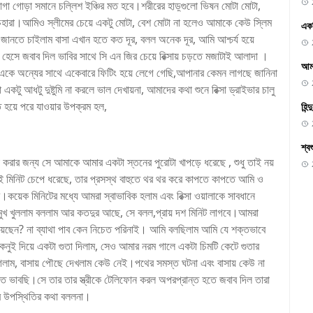
় আগা গোড়া সমানে চল্লিশ ইঞ্চির মত হবে।শরীরের হাড়্গুলো ভিষন মোটা মোটা,
ি চেহারা।আমিও স্লীমের চেয়ে একটু মোটা, বেশ মোটা না হলেও আমাকে কেউ স্লিম
একদ
রল, জানতে চাইলাম বাসা এখান হতে কত দূর, বলল অনেক দূর, আমি আশ্চর্য হয়ে
হেসে জবাব দিল ভাবির সাথে সি এন জির চেয়ে রিক্সায় চড়তে মজাটাই আলাদা ।
আমা
একে অন্যের সাথে একেবারে ফিটিং হয়ে লেগে গেছি,আপানার কেমন লাগছে জানিনা
একটু আধটু দুষ্টুমি না করলে ভাল দেখায়না, আমাদের কথা শুনে রিক্সা ড্রাইভার চালু
ত হয়ে পরে যাওয়ার উপক্রম হল,
হিন
শ্ব
া করার জন্য সে আমাকে আমার একটা স্তনের পুরোটা খাপড়ে ধরেছে , শুধু তাই নয়
দুই মিনিট চেপে ধরেছে, তার প্রসস্থ বাহুতে থর থর করে কাপতে কাপতে আমি ও
কয়েক মিনিটের মধ্যে আমরা স্বাভাবিক হলাম এবং রিক্সা ওয়ালাকে সাবধানে
মুখ খুললাম বললাম আর কতদুর আছে, সে বলল,প্রায় দশ মিনিট লাগবে।আমরা
পেয়েছেন? না ব্যাথা পাব কেন নিচেত পরিনাই। আমি বলছিলাম আমি যে শক্তভাবে
 কনুই দিয়ে একটা গুতা দিলাম, সেও আমার নরম গালে একটা চিমটি কেটে গুতার
 গেলাম, বাসায় পৌছে দেখলাম কেউ নেই।পথের সমস্ত ঘটনা এবং বাসায় কেউ না
ইত ভাবছি।সে তার তার স্ত্রীকে টেলিফোন করল অপরপ্রান্ত হতে জবাব দিল তারা
র উপস্থিতির কথা বললনা।