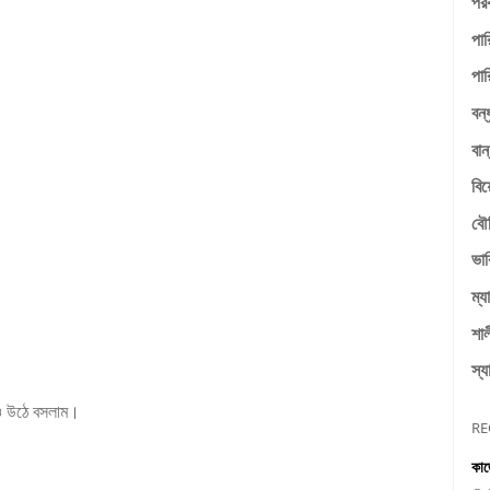
পরক
পার
পার
বন্
বান
বি
বৌ
ভাব
ম্য
শাল
স্য
িও উঠে বসলাম।
RE
কাজ