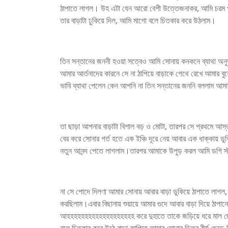
ঠাপাতে লাগল। উহ এটা যেন আরো বেশী উত্তেজনাকর, আমি চরম প
তার বাড়াটা ঢুকিয়ে দিল, আমি মাগো বলে চিতকার করে উঠলাম।
তিন সন্তানের জননী হওয়া সত্বেও আমি সোনায় কনকনে ব্যাথা অনু
আমার আর্তনাদের কারনে সে না ঠাপিয়ে বাড়াকে গেথে রেখে আমার ব
ভাবি ব্যাথা পেলেন কেন আপনি না তিন সন্তানের জননি বললাম আমার
তা ছাড়া আপনার বাড়াটা বিশাল বড় ও মোটা, তারপর সে প্রথমে আস্ত
বের করে সোনার গর্ত হতে এক ইঞ্চি দূরে নেয় আবার এক ধাক্কায় ডু
নতুন আনন্দ পেতে লাগলাম।তারপর আমাকে উপুড় করল আমি ডগি স্টা
না সে পোদে দিলণা আমার সোনায় আবার বাড়া ডুকিয়ে ঠাপাতে লা
করছিলাম।এবার বিছানায় শুয়ায়ে আমার গুদে আবার বাড়া দিয়ে ঠাপা
আহহহহহহহহহহহহহহহহহহহ করে দুহাতে তাকে জড়িয়ে ধরে মাল ছেড়