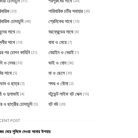
ীয়া চোদাচুদি
পরপুরুষের সাথে
[51]
[20]
িবারিক
পারিবারিক চটির সমাহার
[23]
[28]
িবারিক চোদাচুদি
প্রেমিকের সাথে
[48]
[10]
ধুদের সাথে
বয়ফ্রেন্ডের সাথে
[6]
[8]
্ধবীর সাথে
বাবা ও মেয়ে
[10]
[7]
য়ের পর চোদন কাহিনি
বেয়াইন ও বেয়াই
[21]
[1]
দি ও দেবর
ভাই ও বোন
[53]
[36]
ির সাথে
মা ও ছেলে
[5]
[39]
াডাম ও ছাত্র
শশুর ও বৌমা
[3]
[2]
ী ও দুলাভাই
স্টুডেন্ট লাইফ হট সেক্স
[4]
[10]
ার ও ছাত্রীর চোদাচুদি
হট বউ
[5]
[20]
CENT POST
ের মেয়ে সুমিকে দেওয়া আমার উপহার