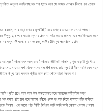
ুলকিত অনুভব করছিলাম,তার পর হঠাত করে সে আমার সোনার ভিতর এক ঠেলায়
ভব করলাম, তার বাড়া সোনার মুখে টাইট হয়ে লোহার রডের মত গেথে গেছে।
ুকের উপুড় হয়ে পরে আমার স্তন চোষন ও মর্দন করতে লাগল, তার পর জিজ্ঞেস করল
 সব সন্তানই অপারেশনে হয়েছে, তাই যৌনি মুখ প্রসারিত হয়নি।
 আস্তে ঠাপানো শুরু করল,তার ঠাপানোর স্টাইলই আলাদা , পুরা বাড়াটা খুব ধীরে
কিয়ে দেয়, এভাবে দশ থেকে পনের বার ঠাপ মারল, তার প্রতিটা ঠাপে আমি যেন নতুন
ইলে উপুড় হয়ে বললাম প্লীজ মাফ চাই পোদে বাড়া দিবেন না।
গল, আমি প্রতি ঠাপে আহ আহ উহ উহহহহহহ করে আরামের স্বীকৃতির শব্ধ
নো শুরু করল, দুই ঠাপ পরে আমার শরীরে একটা ঝংকার দিয়ে সমস্ত শরীর বাকিয়ে
ে দিলাম। সে আরো পাঁচ মিনিট ঠাপিয়ে ভাবি ভাবি ভাবি গেলাম গেলাম গেলাম