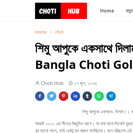
Home
নতুন
Home
চটিগল্প
শিমু আপুকে একসাথে দিলা
Bangla Choti Go
Choti Hub
১৭ জুল, ২০২৪
শিমু আপুকে একসাথে দিলাম।।
সময়টা ২০০১ এর শীতের কিছুদিন আগে। মা বাবা যাবে সিলেটে ঘুরতে
খুব ভালো লাগে, তাই একটু মন খারাপ লাগছিলো। মনে হচ্ছিলো এই 