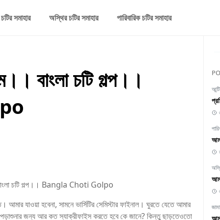
 চটির সমাহার
অস্থির চটির সমাহার
পারিবারিক চটির সমাহার
ম।। বাংলা চটি গল্প।।
PO
আন্ট
lpo
প্র
পারি
আমা
অস্
আমা
 বাংলা চটি গল্প।। Bangla Choti Golpo
। আমার যাওয়া হবেনা, সামনে ভার্সিটির সেমিস্টার ফাইনাল। ঘুরতে যেতে আমার
জাম
পড়াশুনার জন্য আর কত স্যাক্রীফাইস করতে হবে কে জানে? কিন্তু ছাড়তেওতো
আমা