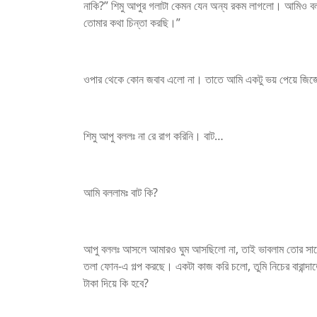
নাকি?” শিমু আপুর গলাটা কেমন যেন অন্য রকম লাগলো। আমিও ব
তোমার কথা চিন্তা করছি।”
ওপার থেকে কোন জবাব এলো না। তাতে আমি একটু ভয় পেয়ে জিজ্ঞ
শিমু আপু বললঃ না রে রাগ করিনি। বাট…
আমি বললামঃ বাট কি?
আপু বললঃ আসলে আমারও ঘুম আসছিলো না, তাই ভাবলাম তোর সাথ
তলা ফোন-এ গল্প করছে। একটা কাজ করি চলো, তুমি নিচের বারান্দাতে 
টাকা দিয়ে কি হবে?