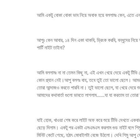
আমি একটু বোকা বোকা ভাব নিয়ে অবাক হয়ে বললামঃ কেন, এতে এ
আপুঃ কেন আবার, ১৪ দিন একা থাকবি, ড্রিংক করবি, বন্ধুদের নিয়
পার্টি নাইট তাইনা?
আমি বললামঃ না না তেমন কিছু না, এই এখন খেয়ে দেয়ে একটু টিভ
কোন প্ল্যান নেই।আপু বললঃ বাহ, তবে তুই তো ভালো ছেলে। আমরা
তোরা আন্দাজও করতে পারবি না। তুই ভালো ছেলে, যা খেয়ে দেয়ে
আমাদের কথাবার্তা গুলো ভাবতে লাগলাম……যা যা করতাম তা তোরা 
যাই হোক, খাওয়া শেষ করে লাইট অফ করে শুয়ে টিভি দেখতে একবা
ছেড়ে দিলাম। একটু পর একটা এসএমএস করলাম গুড নাইট বলে শিমু
মিনিট কেটে গেছে, হঠাৎ মোবাইলটা বেজে উঠলো। দেখি শিমু আপু 