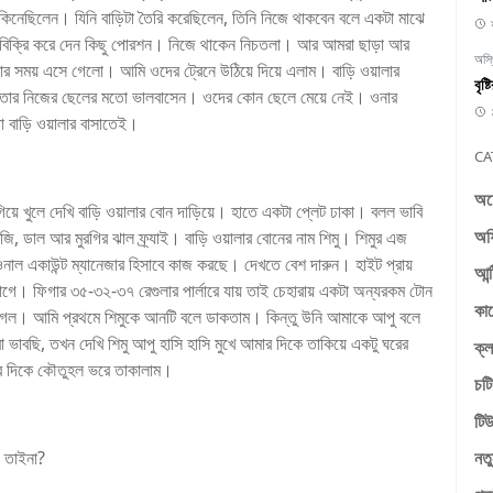
া কিনেছিলেন। যিনি বাড়িটা তৈরি করেছিলেন, তিনি নিজে থাকবেন বলে একটা মাঝে
াবে বিক্রি করে দেন কিছু পোরশন। নিজে থাকেন নিচতলা। আর আমরা ছাড়া আর
অস্
ার সময় এসে গেলো। আমি ওদের ট্রেনে উঠিয়ে দিয়ে এলাম। বাড়ি ওয়ালার
বৃষ
কে তার নিজের ছেলের মতো ভালবাসেন। ওদের কোন ছেলে মেয়ে নেই। ওনার
 বাড়ি ওয়ালার বাসাতেই।
CA
অচ
খুলে দেখি বাড়ি ওয়ালার বোন দাড়িয়ে। হাতে একটা প্লেট ঢাকা। বলল ভাবি
অফ
বজি, ডাল আর মুরগির ঝাল ফ্র্যাই। বাড়ি ওয়ালার বোনের নাম শিমু। শিমুর এজ
াল একাউন্ট ম্যানেজার হিসাবে কাজ করছে। দেখতে বেশ দারুন। হাইট প্রায়
আন্
লাগে। ফিগার ৩৫-৩২-৩৭ রেগুলার পার্লারে যায় তাই চেহারায় একটা অন্যরকম টোন
কা
াগল। আমি প্রথমে শিমুকে আনটি বলে ডাকতাম। কিন্তু উনি আমাকে আপু বলে
ভাবছি, তখন দেখি শিমু আপু হাসি হাসি মুখে আমার দিকে তাকিয়ে একটু ঘরের
ক্ল
খের দিকে কৌতুহল ভরে তাকালাম।
চটি
টিউ
 তাইনা?
নতু