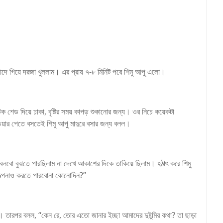
 ছাদে গিয়ে দরজা খুললাম। এর প্রায় ৭-৮ মিনিট পরে শিমু আপু এলো।
শেড দিয়ে ঢাকা, বৃষ্টির সময় কাপড় শুকানোর জন্য। ওর নিচে কয়েকটা
েয়ার পেতে বসতেই শিমু আপু মাদুরে বসার জন্য বলল।
বলবো বুঝতে পারছিলাম না দেখে আকাশের দিকে তাকিয়ে ছিলাম। হঠাৎ করে শিমু
ল্পনাও করতে পারবোনা কোনোদিন?”
লো। তারপর বলল, “কেন রে, তোর এতো জানার ইচ্ছা আমাদের দুষ্টুমির কথা? তা ছাড়া