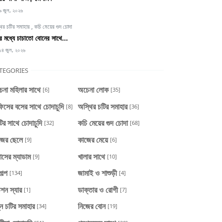
৯ জুল, ২০২৬
থির চটির সমাহার
,
কচি মেয়ের গুদ চোদা
্টির মধ্যে চাচাতো বোনের সাথে...
১৪ জুল, ২০২৬
TEGORIES
েনা মহিলার সাথে
অচেনা লোক
[6]
[35]
িসের বসের সাথে চোদাচুদি
অস্থির চটির সমাহার
[8]
[36]
টির সাথে চোদাচুদি
কচি মেয়ের গুদ চোদা
[32]
[68]
জের ছেলে
কাজের মেয়ে
[9]
[6]
াসের ম্যাডাম
খালার সাথে
[9]
[10]
গল্প
জামাই ও শাশুড়ী
[134]
[4]
শন স্যার
ডাক্তার ও রোগী
[1]
[7]
ন চটির সমাহার
নিজের বোন
[34]
[19]