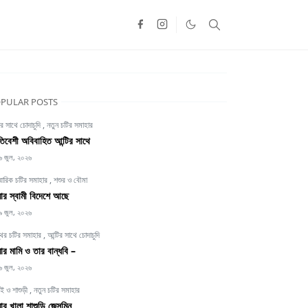
PULAR POSTS
ির সাথে চোদাচুদি
,
নতুন চটির সমাহার
তিবেশী অবিবাহিত আন্টির সাথে
৬ জুল, ২০২৬
বারিক চটির সমাহার
,
শশুর ও বৌমা
র স্বামী বিদেশে আছে
৯ জুল, ২০২৬
থির চটির সমাহার
,
আন্টির সাথে চোদাচুদি
র মামি ও তার বান্ধবি –
৬ জুল, ২০২৬
াই ও শাশুড়ী
,
নতুন চটির সমাহার
র খালা শাশুড়ি জেসমিন