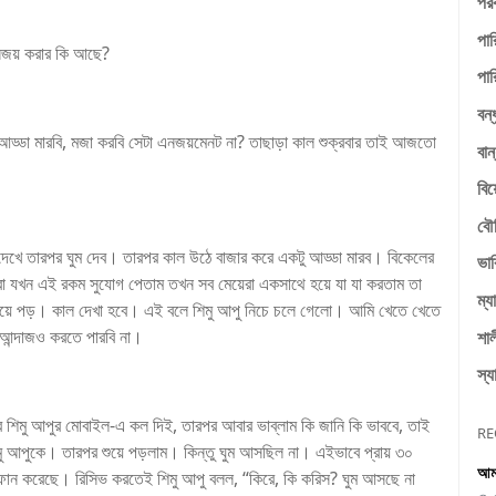
পরক
পার
নজয় করার কি আছে?
পার
বন্
ে আড্ডা মারবি, মজা করবি সেটা এনজয়মেনট না? তাছাড়া কাল শুক্রবার তাই আজতো
বান
বি
বৌ
ি দেখে তারপর ঘুম দেব। তারপর কাল উঠে বাজার করে একটু আড্ডা মারব। বিকেলের
ভাব
 যখন এই রকম সুযোগ পেতাম তখন সব মেয়েরা একসাথে হয়ে যা যা করতাম তা
ম্য
 শুয়ে পড়। কাল দেখা হবে। এই বলে শিমু আপু নিচে চলে গেলো। আমি খেতে খেতে
আন্দাজও করতে পারবি না।
শাল
স্য
র শিমু আপুর মোবাইল-এ কল দিই, তারপর আবার ভাব্লাম কি জানি কি ভাববে, তাই
RE
 আপুকে। তারপর শুয়ে পড়লাম। কিন্তু ঘুম আসছিল না। এইভাবে প্রায় ৩০
আমা
ফোন করেছে। রিসিভ করতেই শিমু আপু বলল, “কিরে, কি করিস? ঘুম আসছে না