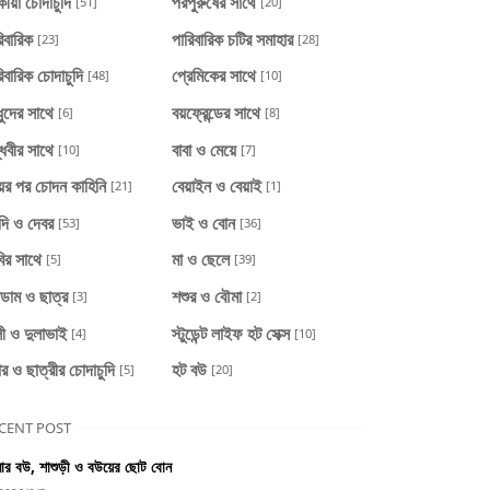
ীয়া চোদাচুদি
পরপুরুষের সাথে
[51]
[20]
িবারিক
পারিবারিক চটির সমাহার
[23]
[28]
িবারিক চোদাচুদি
প্রেমিকের সাথে
[48]
[10]
ধুদের সাথে
বয়ফ্রেন্ডের সাথে
[6]
[8]
্ধবীর সাথে
বাবা ও মেয়ে
[10]
[7]
য়ের পর চোদন কাহিনি
বেয়াইন ও বেয়াই
[21]
[1]
দি ও দেবর
ভাই ও বোন
[53]
[36]
ির সাথে
মা ও ছেলে
[5]
[39]
াডাম ও ছাত্র
শশুর ও বৌমা
[3]
[2]
ী ও দুলাভাই
স্টুডেন্ট লাইফ হট সেক্স
[4]
[10]
ার ও ছাত্রীর চোদাচুদি
হট বউ
[5]
[20]
CENT POST
র বউ, শাশুড়ী ও বউয়ের ছোট বোন