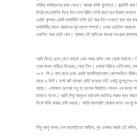
পারিনা ভবিষ্যতের কথা ভেবে। আমরা থাকি খুলনাতে। ফ্ল্যাটটা বাব
উঠোনের চারদিক দিয়ে তিন তলা বিল্ডিং তৈরি করে পরে টাকার অভ
একটা খুলনার একটা ফ্যামিলি থাকি দুই আর তিন তলাতে বাবা মার যাব
ফ্যামিলীর সাথে আমাদের খুব ভালো সম্পর্ক। ওনার ওয়াইফ আমা
ওয়াইফ আর ছোট বোন। আমার এই কদিনের খাওয়া দাওয়ার ব্যাবস্থা
আমি ফিরে এসে খেতে বসবো এমন সময় কলিং বেল বেজে উঠলো। গিয়ে 
তোর জন্য পাঠিয়ে দিয়েছে, খেয়ে নিস। ঢাকনা সরিয়ে দেখি ভাত, স
৩০+ সি.এ পাস করে এখন একটা মালটিন্যাশনাল কোম্পানিতে রিজিওন
সাড়ে ৫ ফিট। ফর্সা বাট হাল্কা মোটা হয়েছে তাই একটু তুলতুলেও 
আছে। এলাকায় ছেলেরা শুধু না অনেক বিবাহিত লোকও ওর জন্য প
ডাকতে বলেন। আমি শিমু আপুকে থ্যাংকস জানিয়ে দরজা বন্ধ করবো 
দিকে উকি মারার চেষ্টা করছে। আমি ব্যাপারটা বোঝার জন্য ওর মু
শিমু আপু বললঃ বেশ ভালোইতো আছিস, খুব এনজয় করবি এই কদিন,