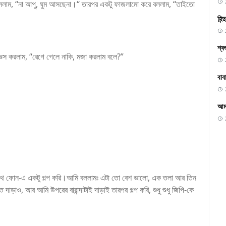
ললাম, “না আপু, ঘুম আসছেনা।“ তারপর একটু ফাজলামো করে বললাম, “তাইতো
হিন
শ্ব
েস করলাম, “রেগে গেলে নাকি, মজা করলাম বলে?”
বাব
আমা
ে ফোন-এ একটু গল্প করি।আমি বললামঃ এটা তো বেশ ভালো, এক তলা আর তিন
দাড়াও, আর আমি উপরের বারান্দাটাই দাড়াই তারপর গল্প করি, শুধু শুধু জিপি-কে